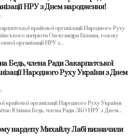
анізації НРУ з Днем народження!
0
карпатської крайової організації Народного Руху
раїнського патріота Олександра Білаша, голову
нної організації НРУ з...
на Бедь, члена Ради Закарпатської
нізації Народного Руху України з Днем
8
ої крайової організації Народного Руху України
вітає Юліана Бедь, члена Ради ЗКО НРУ з Днем...
му нардепу Михайлу Лабі визначили