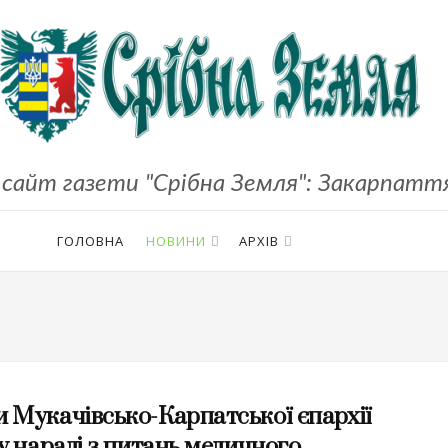
сайт газети "Срібна Земля": Закарпаття,
ГОЛОВНА
НОВИНИ
АРХІВ
 Мукачівсько-Карпатської єпархії
у нараді з питань медичного