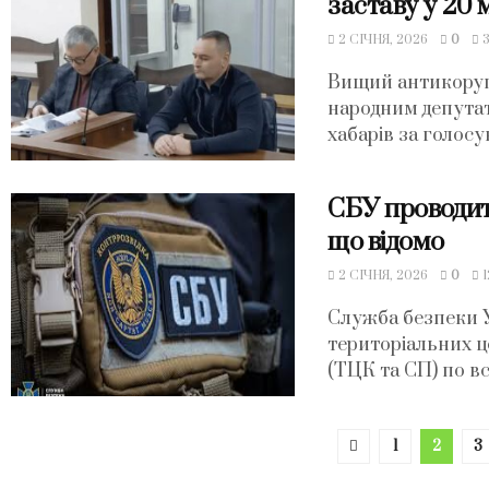
заставу у 20 
2 СІЧНЯ, 2026
0
3
Вищий антикорупц
народним депута
хабарів за голосув
СБУ проводит
що відомо
2 СІЧНЯ, 2026
0
1
Служба безпеки 
територіальних ц
(ТЦК та СП) по всі
1
2
3