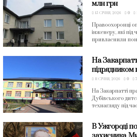
млн грн
15 СІЧНЯ, 2026
0
Правоохоронці ог
інженеру, які під
привласнили понад
На Закарпатті
підрядником 
11 СІЧНЯ, 2026
0
На Закарпатті пр
Дубівського дитс
технагляду під ча
В Ужгороді по
захисника М