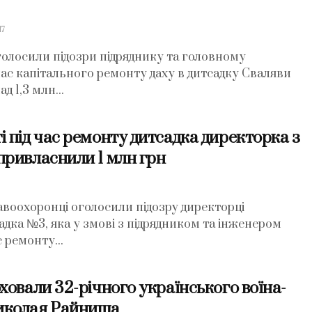
17
олосили підозри підряднику та головному
 час капітального ремонту даху в дитсадку Сваляви
 1,3 млн...
 під час ремонту дитсадка директорка з
привласнили 1 млн грн
7
авоохоронці оголосили підозру директорці
адка №3, яка у змові з підрядником та інженером
с ремонту...
ховали 32-річного українського воїна-
иколая Райниша