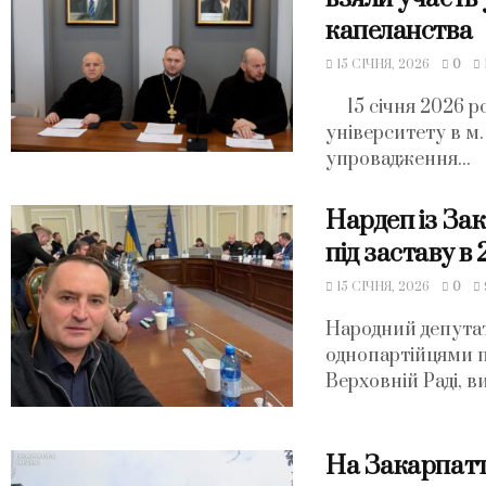
капеланства
15 СІЧНЯ, 2026
0
15 січня 2026 р
університету в м
упровадження...
Нардеп із За
під заставу в
15 СІЧНЯ, 2026
0
Народний депутат
однопартійцями п
Верховній Раді, ви
На Закарпатті