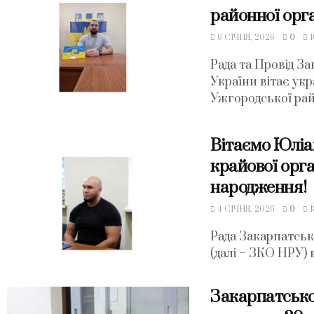
районної орг
6 СІЧНЯ, 2026
0
1
Рада та Провід За
України вітає ук
Ужгородської райо
Вітаємо Юліа
крайової орга
народження!
4 СІЧНЯ, 2026
0
1
Рада Закарпатськ
(далі – ЗКО НРУ) 
Закарпатсько