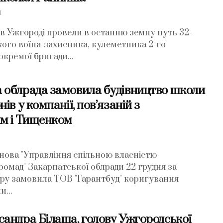
1
у в Ужгороді провели в останню земну путь 32-
кого воїна-захисника, кулеметника 2-го
окремої бригади...
 облрада замовила будівництво школи
ів у компанії, пов’язаній з
м і Тищенком
7
нова "Управління спільною власністю
ромад" Закарпатської облради 22 грудня за
ру замовила ТОВ "Гарантбуд" коригування
...
сандра Білаша, голову Ужгородської