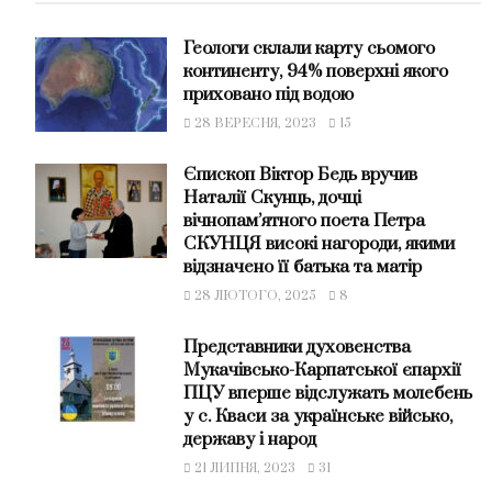
Геологи склали карту сьомого
континенту, 94% поверхні якого
приховано під водою
28 ВЕРЕСНЯ, 2023
15
Єпископ Віктор Бедь вручив
Наталії Скунць, дочці
вічнопам’ятного поета Петра
СКУНЦЯ високі нагороди, якими
відзначено її батька та матір
28 ЛЮТОГО, 2025
8
Представники духовенства
Мукачівсько-Карпатської єпархії
ПЦУ вперше відслужать молебень
у с. Кваси за українське військо,
державу і народ
21 ЛИПНЯ, 2023
31