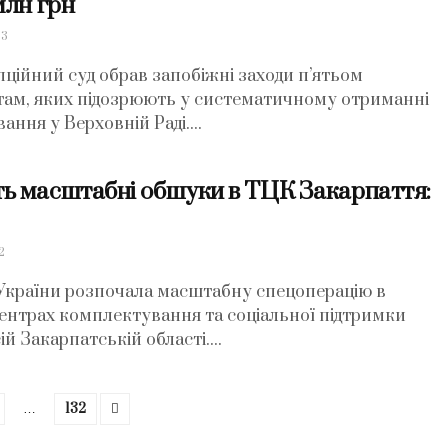
млн грн
3
ійний суд обрав запобіжні заходи п’ятьом
там, яких підозрюють у систематичному отриманні
ання у Верховній Раді....
ь масштабні обшуки в ТЦК Закарпаття:
2
України розпочала масштабну спецоперацію в
ентрах комплектування та соціальної підтримки
й Закарпатській області....
…
132