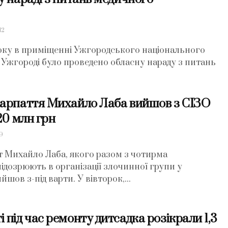
12
оку в приміщенні Ужгородського національного
. Ужгороді було проведено обласну нараду з питань
карпаття Михайло Лаба вийшов з СІЗО
 20 млн грн
9
 Михайло Лаба, якого разом з чотирма
ідозрюють в організації злочинної групи у
йшов з-під варти. У вівторок,...
 під час ремонту дитсадка розікрали 1,3