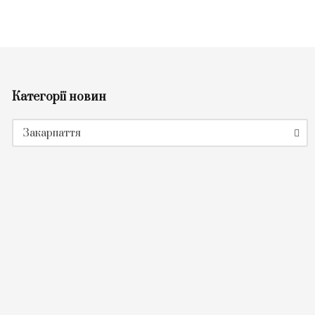
Категорії новин
Категорії
Закарпаття
новин