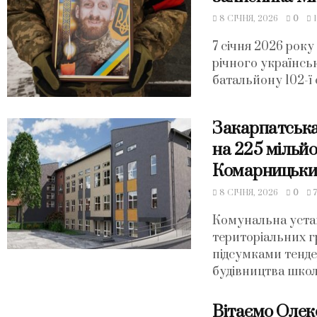
8 СІЧНЯ, 2026
0
1
7 січня 2026 рок
річного українсь
батальйону 102-ї 
Закарпатська
на 225 мільйон
Комарницьки
8 СІЧНЯ, 2026
0
Комунальна уста
територіальних г
підсумками тенде
будівництва школи
Вітаємо Олек