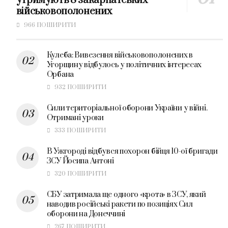
утримують 8 закарпатських
військовополонених
966 ПОШИРИТИ
Кулеба: Вивезення військовополонених в
Угорщину відбулось у політичних інтересах
Орбана
932 ПОШИРИТИ
Сили територіальної оборони України у війні.
Отримані уроки
333 ПОШИРИТИ
В Ужгороді відбувся похорон бійця 10-ої бригади
ЗСУ Йосипа Антоні
320 ПОШИРИТИ
СБУ затримала ще одного «крота» в ЗСУ, який
наводив російські ракети по позиціях Сил
оборони на Донеччині
267 ПОШИРИТИ