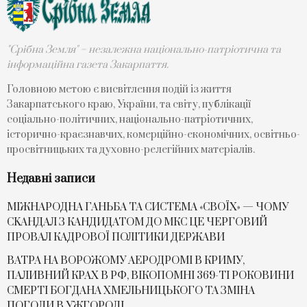
"Срібна Земля" – незалежна національно-патріотична та
інформаційна газета Закарпаття.
Головною метою є висвітлення подій із життя
Закарпатського краю, України, та світу, публікації
соціально-політичних, національно-патріотичних,
історично-краєзнавчих, комерційно-економічних, освітньо-
просвітницьких та духовно-релегійних матеріалів.
Недавні записи
МІЖНАРОДНА ГАНЬБА ТА СИСТЕМА «СВОЇХ» — ЧОМУ
СKАНДАЛ З КАНДИДАТОМ ДО МКС ЦЕ ЧЕРГОВИЙ
ПРОВАЛ КАДРОВОЇ ПОЛІТИКИ ДЕРЖАВИ
ВАТРА НА ВОРОЖОМУ АЕРОДРОМІ В КРИМУ,
ПАЛИВНИЙ КРАХ В РФ, ВІКОПОМНІ 369-ТІ РОКОВИНИ
СМЕРТІ БОГДАНА ХМЕЛЬНИЦЬКОГО ТА ЗМІНА
ПОГОДИ В УЖГОРОДІ