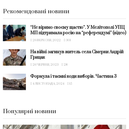
Рекомендовані новини
“Не віримо своєму щастю”. У Мелітополі УПЦ
МП підтримала росію на “референдумі” (відео)
26 ВЕРЕСНЯ, 2022
301
На війні загинув житель села Сімерки Андрій
Грицак
26 ЧЕРВНЯ, 2023
28
Формула і таємні коди виборів. Частина 3
4 ЛИСТОПАДА, 2024
15
Популярні новини