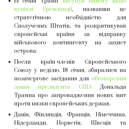
14 січня Трамп
висунув вимогу щодо
купівлі Гренландії
, назвавши це
стратегічною необхідністю для
Сполучених Штатів, та розкритикував
європейські країни за відправку
військового контингенту на захист
острова.
Посли країн-членів Європейського
Союзу у неділю, 18 січня, збиралися на
позачергове засідання для
обговорення
заяви президента США
Дональда
Трампа про запровадження нових мит
проти низки європейських держав.
Данія, Фінляндія, Франція, Німеччина,
Нідерланди, Норвегія, Швеція та