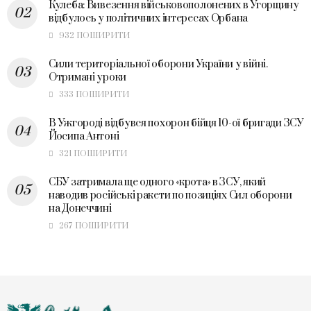
Кулеба: Вивезення військовополонених в Угорщину
відбулось у політичних інтересах Орбана
932 ПОШИРИТИ
Сили територіальної оборони України у війні.
Отримані уроки
333 ПОШИРИТИ
В Ужгороді відбувся похорон бійця 10-ої бригади ЗСУ
Йосипа Антоні
321 ПОШИРИТИ
СБУ затримала ще одного «крота» в ЗСУ, який
наводив російські ракети по позиціях Сил оборони
на Донеччині
267 ПОШИРИТИ