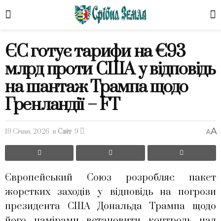
ЄС готує тарифи на €93
млрд проти США у відповідь
на шантаж Трампа щодо
Гренландії – FT
A
19 Січня, 2026
в
Світ
9
A
Європейський Союз розробляє пакет
жорстких заходів у відповідь на погрози
президента США Дональда Трампа щодо
його намірами встановити контроль над