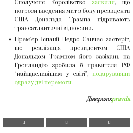
Сполучене Королівство
заявили
, що
погрози введення мит з боку президента
США Дональда Трампа підривають
трансатлантичні відносини.
Прем’єр Іспанії Педро Санчес застеріг,
що реалізація президентом США
Дональдом Трампом його зазіхань на
Гренландію зробила б правителя РФ
“найщасливішим у світі”,
подарувавши
одразу дві перемоги
.
Джерело:
pravda