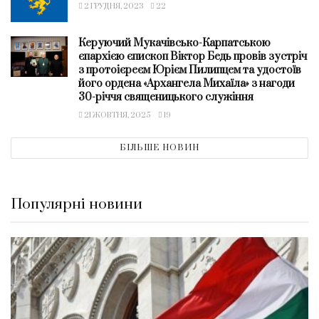
2 ГРУДНЯ, 2023
22
Керуючий Мукачівсько-Карпатською
єпархією єпископ Віктор Бедь провів зустріч
з протоієреєм Юрієм Пилипцем та удостоїв
його ордена «Архангела Михаїла» з нагоди
30-річчя священицького служіння
21 ЖОВТНЯ, 2025
19
БІЛЬШЕ НОВИН
Популярні новини