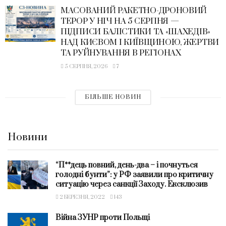
МАСОВАНИЙ РАКЕТНО-ДРОНОВИЙ
ТЕРОР У НІЧ НА 5 СЕРПНЯ —
ПІДПИСИ БАЛІСТИКИ ТА «ШАХЕДІВ»
НАД КИЄВОМ І КИЇВЩИНОЮ, ЖЕРТВИ
ТА РУЙНУВАННЯ В РЕГІОНАХ
5 СЕРПНЯ, 2026
7
БІЛЬШЕ НОВИН
Новини
“П**дець повний, день-два – і почнуться
голодні бунти”: у РФ заявили про критичну
ситуацію через санкції Заходу. Ексклюзив
2 БЕРЕЗНЯ, 2022
143
Війна ЗУНР проти Польщі