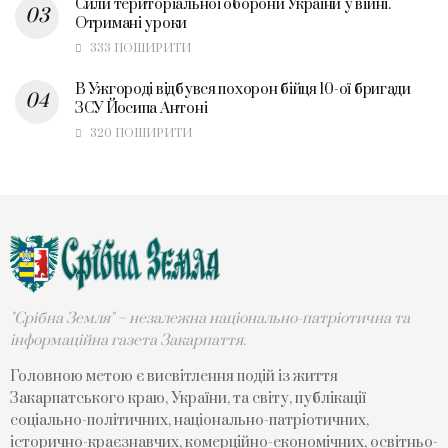
Сили територіальної оборони України у війні.
Отримані уроки
333 ПОШИРИТИ
В Ужгороді відбувся похорон бійця 10-ої бригади
ЗСУ Йосипа Антоні
320 ПОШИРИТИ
"Срібна Земля" – незалежна національно-патріотична та
інформаційна газета Закарпаття.
Головною метою є висвітлення подій із життя
Закарпатського краю, України, та світу, публікації
соціально-політичних, національно-патріотичних,
історично-краєзнавчих, комерційно-економічних, освітньо-