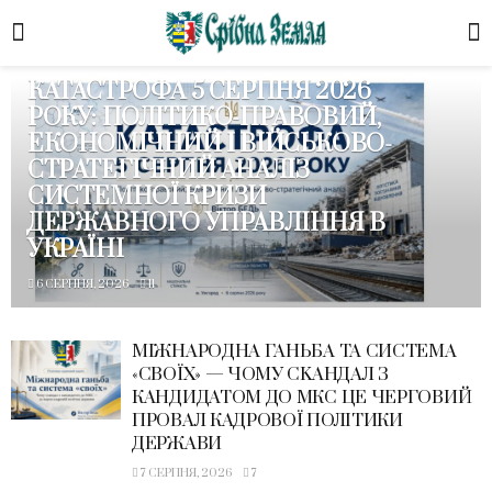
НОВИНИ
КАТАСТРОФА 5 СЕРПНЯ 2026
РОКУ: ПОЛІТИКО-ПРАВОВИЙ,
ЕКОНОМІЧНИЙ І ВІЙСЬКОВО-
СТРАТЕГІЧНИЙ АНАЛІЗ
СИСТЕМНОЇ КРИЗИ
ДЕРЖАВНОГО УПРАВЛІННЯ В
УКРАЇНІ
6 СЕРПНЯ, 2026
11
МІЖНАРОДНА ГАНЬБА ТА СИСТЕМА
«СВОЇХ» — ЧОМУ СKАНДАЛ З
КАНДИДАТОМ ДО МКС ЦЕ ЧЕРГОВИЙ
ПРОВАЛ КАДРОВОЇ ПОЛІТИКИ
ДЕРЖАВИ
7 СЕРПНЯ, 2026
7