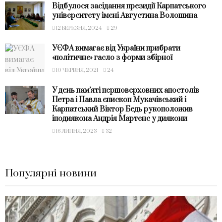
Відбулося засідання президії Карпатського
університету імені Августина Волошина
12 БЕРЕЗНЯ, 2024
29
УЄФА вимагає від України прибрати
«політичне» гасло з форми збірної
10 ЧЕРВНЯ, 2021
24
У день пам’яті першоверховних апостолів
Петра і Павла єпископ Мукачівський і
Карпатський Віктор Бедь рукоположив
іподиякона Андрія Мартенс у диякони
16 ЛИПНЯ, 2023
32
Популярні новини