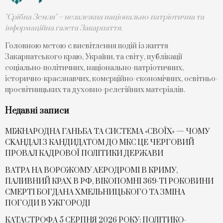
"Срібна Земля" – незалежна національно-патріотична та
інформаційна газета Закарпаття.
Головною метою є висвітлення подій із життя
Закарпатського краю, України, та світу, публікації
соціально-політичних, національно-патріотичних,
історично-краєзнавчих, комерційно-економічних, освітньо-
просвітницьких та духовно-релегійних матеріалів.
Недавні записи
МІЖНАРОДНА ГАНЬБА ТА СИСТЕМА «СВОЇХ» — ЧОМУ
СKАНДАЛ З КАНДИДАТОМ ДО МКС ЦЕ ЧЕРГОВИЙ
ПРОВАЛ КАДРОВОЇ ПОЛІТИКИ ДЕРЖАВИ
ВАТРА НА ВОРОЖОМУ АЕРОДРОМІ В КРИМУ,
ПАЛИВНИЙ КРАХ В РФ, ВІКОПОМНІ 369-ТІ РОКОВИНИ
СМЕРТІ БОГДАНА ХМЕЛЬНИЦЬКОГО ТА ЗМІНА
ПОГОДИ В УЖГОРОДІ
КАТАСТРОФА 5 СЕРПНЯ 2026 РОКУ: ПОЛІТИКО-