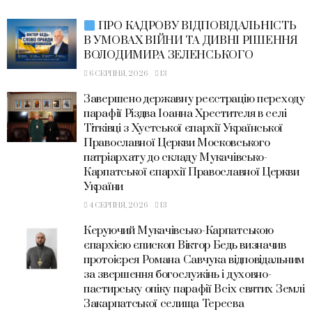
ПРО КАДРОВУ ВІДПОВІДАЛЬНІСТЬ
В УМОВАХ ВІЙНИ ТА ДИВНІ РІШЕННЯ
ВОЛОДИМИРА ЗЕЛЕНСЬКОГО
6 СЕРПНЯ, 2026
13
Завершено державну реєстрацію переходу
парафії Різдва Іоанна Хрестителя в селі
Тітківці з Хустської єпархії Української
Православної Церкви Московського
патріархату до складу Мукачівсько-
Карпатської єпархії Православної Церкви
України
4 СЕРПНЯ, 2026
13
Керуючий Мукачівсько-Карпатською
єпархією єпископ Віктор Бедь визначив
протоієрея Романа Савчука відповідальним
за звершення богослужінь і духовно-
пастирську опіку парафії Всіх святих Землі
Закарпатської селища Тересва