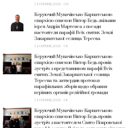
4 СЕРПНЯ, 2026
13
Керуючий Мукачівсько-Карпатською
єпархією єпископ Віктор Бедь звільнив
ієрея Андрія Мартенса з посади
настоятеля парафії Всіх святих Землі
Закарпатської селища Тересва
4 СЕРПНЯ, 2026
8
Керуючий Мукачівсько-Карпатською
єпархією єпископ Віктор Бедь провів
зустріч з представником парафії Всіх
святих Землі Закарпатської селища
Тересва та затвердив протокол
парафіяльних зборів щодо обрання
керівних органів релігійної громади
4 СЕРПНЯ, 2026
11
Керуючий Мукачівсько-Карпатською
єпархією єпископ Віктор Бедь провів
зустріч з настоятелем Свято-Покровської