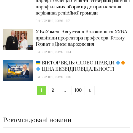
парафії селища Ясіня та затвердив рішення
парафіяльних зборів щодо призначення
керівника релігійної громади
4 СЕРПНЯ, 2026
7
У КаУ імені Августина Волошина та УУБА
привітали проректора професора Тетяну
Горват з Днем народження
4 СЕРПНЯ, 2026
14
ВІКТОР БЕДЬ: СЛОВО ПРАВДИ
ЦІНА БЕЗВІДПОВІДАЛЬНОСТІ
3 СЕРПНЯ, 2026
16
1
2
…
100
Рекомендовані новини