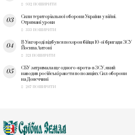
932 ПОШИРИТИ
Сили територіальної оборони України у війні.
Отримані уроки
333 ПОШИРИТИ
В Ужгороді відбувся похорон бійця 10-ої бригади ЗСУ
Йосипа Антоні
321 ПОШИРИТИ
СБУ затримала ще одного «крота» в ЗСУ, який
наводив російські ракети по позиціях Сил оборони
на Донеччині
267 ПОШИРИТИ