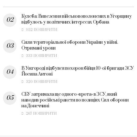
Кулеба: Вивезення військовополонених в Угорщину
відбулось у політичних інтересах Орбана
932 ПОШИРИТИ
Сили територіальної оборони України у війні.
Отримані уроки
333 ПОШИРИТИ
В Ужгороді відбувся похорон бійця 10-ої бригади ЗСУ
Йосипа Антоні
320 ПОШИРИТИ
СБУ затримала ще одного «крота» в ЗСУ, який
наводив російські ракети по позиціях Сил оборони
на Донеччині
267 ПОШИРИТИ