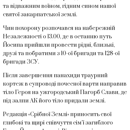
та відважним воїном, гідним сином нашої
святої закарпатської землі.
Чин похорону розпочався на набережній
Незалежності о 13.00, де в останню путь
Йосипа прийшли провести рідні, близькі,
друзі та побратими з 10-ої бригади та 128-ої
бригади ЗСУ.
Після завершення панахиди траурний
кортеж в супроводі почесної варти направив
тіло Героя на ужгородський Пагорб Слави, де
під залпи АК його тіло придали землі.
Редакція «Срібної Землі» приносить свої
глибокі та щирі співчуття сім’ї загиблого