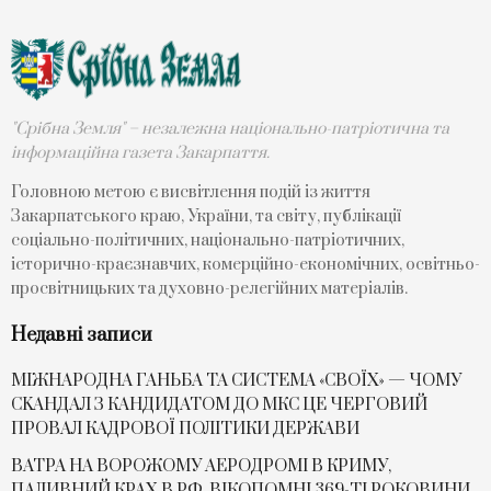
"Срібна Земля" – незалежна національно-патріотична та
інформаційна газета Закарпаття.
Головною метою є висвітлення подій із життя
Закарпатського краю, України, та світу, публікації
соціально-політичних, національно-патріотичних,
історично-краєзнавчих, комерційно-економічних, освітньо-
просвітницьких та духовно-релегійних матеріалів.
Недавні записи
МІЖНАРОДНА ГАНЬБА ТА СИСТЕМА «СВОЇХ» — ЧОМУ
СKАНДАЛ З КАНДИДАТОМ ДО МКС ЦЕ ЧЕРГОВИЙ
ПРОВАЛ КАДРОВОЇ ПОЛІТИКИ ДЕРЖАВИ
ВАТРА НА ВОРОЖОМУ АЕРОДРОМІ В КРИМУ,
ПАЛИВНИЙ КРАХ В РФ, ВІКОПОМНІ 369-ТІ РОКОВИНИ