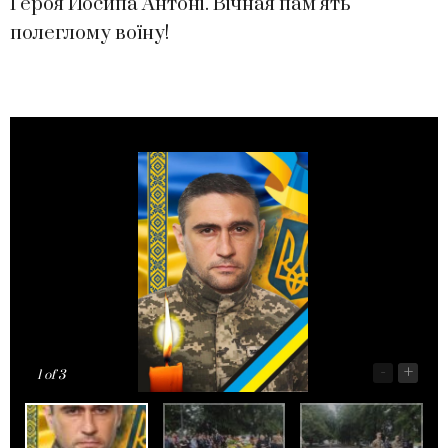
Героя Йосипа Антоні. Вічная пам’ять
полеглому воїну!
-
+
1
of 3