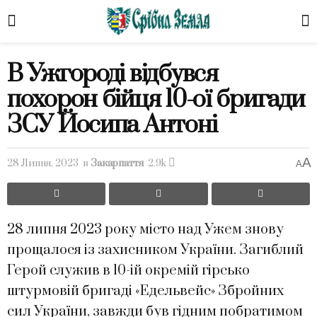
В Ужгороді відбувся
похорон бійця 10-ої бригади
ЗСУ Йосипа Антоні
A
28 Липня, 2023
в
Закарпаття
2.9k
A
28 липня 2023 року місто над Ужем знову
прощалося із захисником України. Загиблий
Герой служив в 10-ій окремій гірсько
штурмовій бригаді «Едельвейс» Збройних
сил України, завжди був гідним побратимом