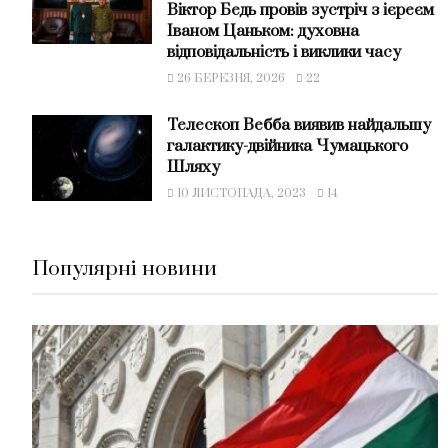
Віктор Бедь провів зустріч з ієреєм
Іваном Цаньком: духовна
відповідальність і виклики часу
26 БЕРЕЗНЯ, 2026
22
Телескоп Вебба виявив найдальшу
галактику-двійника Чумацького
Шляху
10 ЛИСТОПАДА, 2023
14
Популярні новини