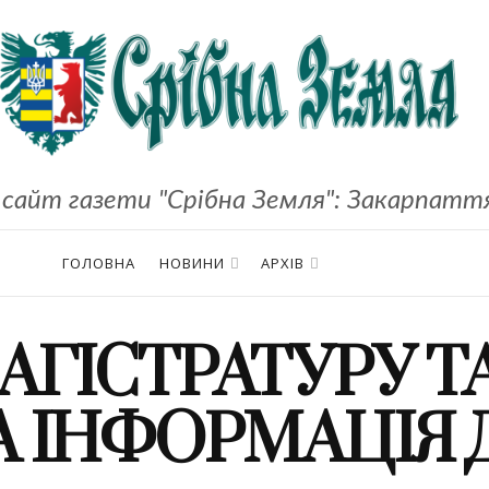
сайт газети "Срібна Земля": Закарпаття,
ГОЛОВНА
НОВИНИ
АРХІВ
АГІСТРАТУРУ Т
А ІНФОРМАЦІЯ 