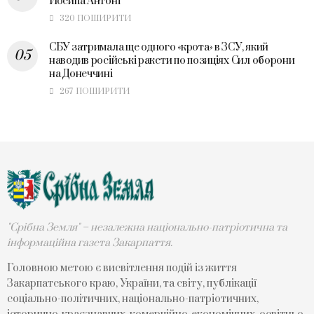
Йосипа Антоні
320 ПОШИРИТИ
СБУ затримала ще одного «крота» в ЗСУ, який
наводив російські ракети по позиціях Сил оборони
на Донеччині
267 ПОШИРИТИ
"Срібна Земля" – незалежна національно-патріотична та
інформаційна газета Закарпаття.
Головною метою є висвітлення подій із життя
Закарпатського краю, України, та світу, публікації
соціально-політичних, національно-патріотичних,