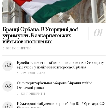
Бранці Орбана. В Угорщині досі
утримують 8 закарпатських
військовополонених
966 ПОШИРИТИ
Кулеба: Вивезення військовополонених в Угорщину
відбулось у політичних інтересах Орбана
932 ПОШИРИТИ
Сили територіальної оборони України у війні.
Отримані уроки
333 ПОШИРИТИ
В Ужгороді відбувся похорон бійця 10-ої бригади ЗСУ