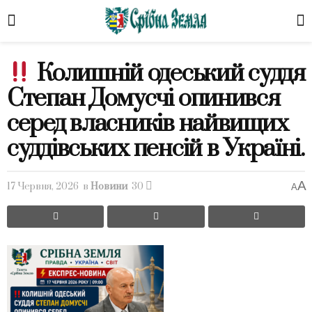
Колишній одеський суддя
Степан Домусчі опинився
серед власників найвищих
суддівських пенсій в Україні.
A
17 Червня, 2026
в
Новини
30
A