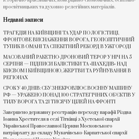
історично-краєзнавчих, комерційно-економічних, освітньо-
просвітницьких та духовно-релегійних матеріалів.
Недавні записи
ТРАГЕДІЯ НА КИЇВЩИНІ ТА УДАР ПО ЛОГІСТИЦІ,
ФРОНТОВЕ ВИСНАЖЕННЯ ВОРОГА, ГЕОПОЛІТИЧНИЙ
ТУПИК В ОМАНІ ТА СПЕКІТНИЙ РЕКОРД В УЖГОРОДІ
МАСОВАНИЙ РАКЕТНО-ДРОНОВИЙ ТЕРОР У НІЧ НА 5
СЕРПНЯ — ПІДПИСИ БАЛІСТИКИ ТА «ШАХЕДІВ» НАД
КИЄВОМ І КИЇВЩИНОЮ, ЖЕРТВИ ТА РУЙНУВАННЯ В
РЕГІОНАХ
​СРОК У 40 ДНІВ: СБУ ЗНЕКРОВЛЮЄ ВОЄННУ МАШИНУ
РФ — УРАЖЕНО ПОНАД 100 СТРАТЕГІЧНИХ ОБ’ЄКТІВ У
ТИЛУ ВОРОГА ТА 21 ТИСЯЧУ ЦІЛЕЙ НА ФРОНТІ
Завершено державну реєстрацію переходу парафії Різдва
Іоанна Хрестителя в селі Тітківці з Хустської єпархії
Української Православної Церкви Московського
патріархату до складу Мукачівсько-Карпатської єпархії