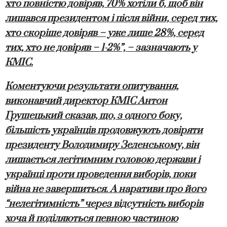
хто повністю довіряв, 70% хотіли б, щоб він
лишався президентом і після війни, серед тих,
хто скоріше довіряв – уже лише 28%, серед
тих, хто не довіряв – 1-2%”, – зазначають у
КМІС.
Коментуючи результати опитування,
виконавчий директор КМІС Антон
Грушецький сказав, що, з одного боку,
більшість українців продовжують довіряти
президенту Володимиру Зеленському, він
лишається легітимним головою держави і
українці проти проведення виборів, поки
війна не завершиться. А наративи про його
“нелегітимність” через відсутність виборів
хоча й поділяються певною частиною