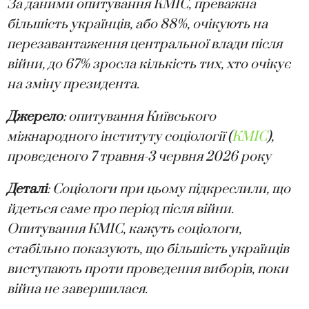
За даними опитування КМІС, преважна
більшість українців, або 88%, очікують на
перезавантаження центральної влади після
війни, до 67% зросла кількість тих, хто очікує
на зміну президента.
Джерело
: опитування Київського
міжнародного інституту соціології (
КМІС
),
проведеного 7 травня-3 червня 2026 року
Деталі
: Соціологи при цьому підкреслили, що
йдеться саме про період після війни.
Опитування КМІС, кажуть соціологи,
стабільно показують, що більшість українців
виступають проти проведення виборів, поки
війна не завершилася.