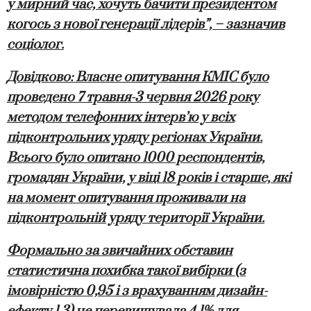
у мирний час, хочуть бачити президентом
когось з нової генерації лідерів”, – зазначив
соціолог.
Довідково
:
Власне опитування КМІС було
проведено 7 травня-3 червня 2026 року
методом телефонних інтерв’ю у всіх
підконтрольних уряду регіонах України.
Всього було опитано 1000 респондентів,
громадян України, у віці 18 років і старше, які
на момент опитування проживали на
підконтрольній уряду території України.
Формально за звичайних обставин
статистична похибка такої вибірки (з
імовірністю 0,95 і з врахуванням дизайн-