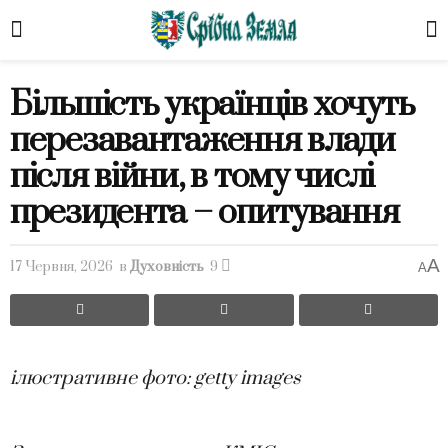
Більшість українців хочуть
перезавантаження влади
після війни, в тому числі
президента – опитування
A
17 Червня, 2026
в
Духовність
9
A
ілюстративне фото: getty images