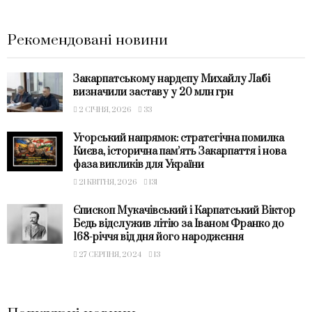
Рекомендовані новини
Закарпатському нардепу Михайлу Лабі
визначили заставу у 20 млн грн
2 СІЧНЯ, 2026
33
Угорський напрямок: стратегічна помилка
Києва, історична пам’ять Закарпаття і нова
фаза викликів для України
21 КВІТНЯ, 2026
131
Єпископ Мукачівський і Карпатський Віктор
Бедь відслужив літію за Іваном Франко до
168-річчя від дня його народження
27 СЕРПНЯ, 2024
13