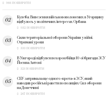
966 ПОШИРИТИ
Кулеба: Вивезення військовополонених в Угорщину
відбулось у політичних інтересах Орбана
932 ПОШИРИТИ
Сили територіальної оборони України у війні.
Отримані уроки
333 ПОШИРИТИ
В Ужгороді відбувся похорон бійця 10-ої бригади ЗСУ
Йосипа Антоні
321 ПОШИРИТИ
СБУ затримала ще одного «крота» в ЗСУ, який
наводив російські ракети по позиціях Сил оборони
на Донеччині
267 ПОШИРИТИ