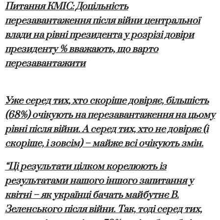
Питання КМІС: Доцільність
перезавантаження після війни центральної
влади на рівні президента у розрізі довіри
президенту
% вважають, що варто
перезавантажити
Уже серед тих, хто скоріше довіряє, більшість
(68%) очікують на перезавантаження на цьому
рівні після війни. А серед тих, хто не довіряє (і
скоріше, і зовсім) – майже всі очікують змін.
“Ці результати цілком корелюють із
результатами нашого іншого запитання у
квітні – як українці бачать майбутнє В.
Зеленського після війни. Так, тоді серед тих,