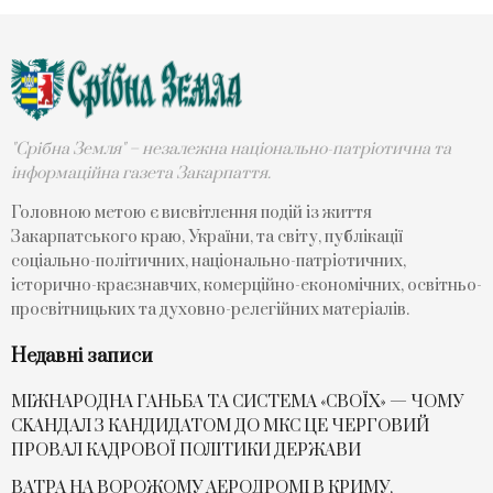
"Срібна Земля" – незалежна національно-патріотична та
інформаційна газета Закарпаття.
Головною метою є висвітлення подій із життя
Закарпатського краю, України, та світу, публікації
соціально-політичних, національно-патріотичних,
історично-краєзнавчих, комерційно-економічних, освітньо-
просвітницьких та духовно-релегійних матеріалів.
Недавні записи
МІЖНАРОДНА ГАНЬБА ТА СИСТЕМА «СВОЇХ» — ЧОМУ
СKАНДАЛ З КАНДИДАТОМ ДО МКС ЦЕ ЧЕРГОВИЙ
ПРОВАЛ КАДРОВОЇ ПОЛІТИКИ ДЕРЖАВИ
ВАТРА НА ВОРОЖОМУ АЕРОДРОМІ В КРИМУ,