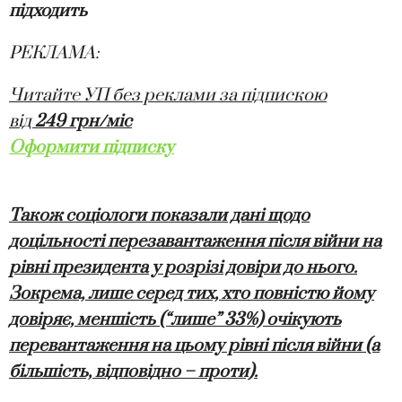
підходить
РЕКЛАМА:
Читайте УП без реклами за підпискою
від
249 грн/міс
Оформити підписку
Також соціологи показали дані щодо
доцільності перезавантаження після війни на
рівні президента у розрізі довіри до нього.
Зокрема, лише серед тих, хто повністю йому
довіряє, меншість (“лише” 33%) очікують
перевантаження на цьому рівні після війни (а
більшість, відповідно – проти).