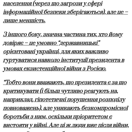
населення (через що загрози у сфері
інформаційної безпеки зберігаються), але це –
лише меншість.
З іншого боку, значна частина тих, хто йому
довіряє – це умовно “державницькі”
орієнтовані українці, для яких важливо
гуртуватися навколо інституції президента в
умовах екзистенційної війни з Росією.
“Тобто вони вважають, що президента є за що
критикувати (і більш чутливо реагують на,
наприклад, гіпотетичні порушення розподілу
повноважень), але уникають безкомпромісної
боротьби з ним, оскільки пріоритетом є
вистояти у війні. Але ці ж люди вже після війни,