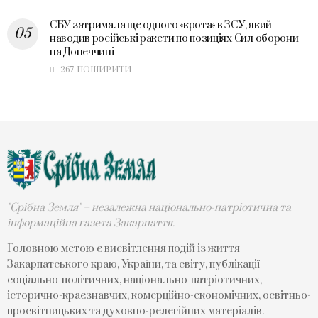
СБУ затримала ще одного «крота» в ЗСУ, який
наводив російські ракети по позиціях Сил оборони
на Донеччині
267 ПОШИРИТИ
"Срібна Земля" – незалежна національно-патріотична та
інформаційна газета Закарпаття.
Головною метою є висвітлення подій із життя
Закарпатського краю, України, та світу, публікації
соціально-політичних, національно-патріотичних,
історично-краєзнавчих, комерційно-економічних, освітньо-
просвітницьких та духовно-релегійних матеріалів.