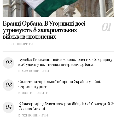
Бранці Орбана. В Угорщині досі
утримують 8 закарпатських
військовополонених
966 ПОШИРИТИ
Кулеба: Вивезення військовополонених в Угорщину
відбулось у політичних інтересах Орбана
932 ПОШИРИТИ
Сили територіальної оборони України у війні.
Отримані уроки
333 ПОШИРИТИ
В Ужгороді відбувся похорон бійця 10-ої бригади ЗСУ
Йосипа Антоні
321 ПОШИРИТИ