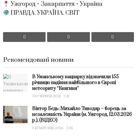
Ужгород • Закарпаття • Україна
ПРАВДА. УКРАЇНА. СВІТ
Рекомендовані новини
В Ужанському нацпарку відзначили 155
річницю падіння найбільшого в Європі
метеориту “Княгиня”
10 ЧЕРВНЯ, 2021
21
Віктор Бедь: Михайло Тиводар – борець за
незалежність України (м. Ужгород, 12.03.2026
р.), (ВІДЕО)
27 БЕРЕЗНЯ, 2026
34