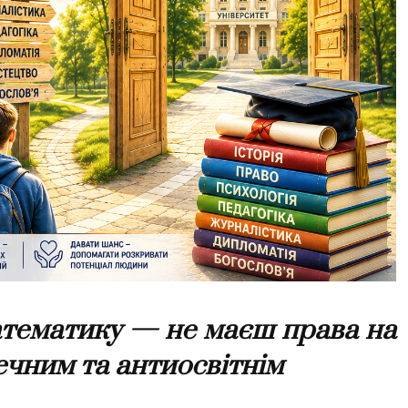
атематику — не маєш права на
ечним та антиосвітнім