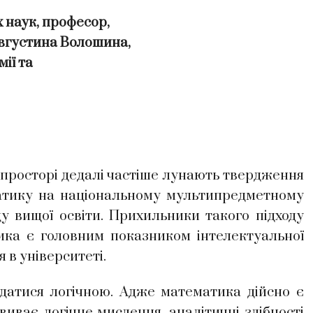
 наук, професор,
Августина Волошина,
ії та
просторі дедалі частіше лунають твердження
матику на національному мультипредметному
ду вищої освіти. Прихильники такого підходу
ика є головним показником інтелектуальної
 в університеті.
тися логічною. Адже математика дійсно є
ває логічне мислення, аналітичні здібності