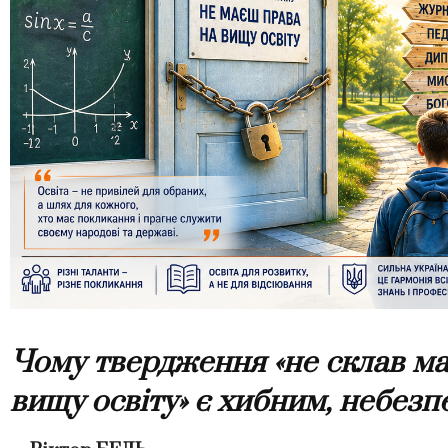
Чому твердження «не склав м
вищу освіту» є хибним, небезп