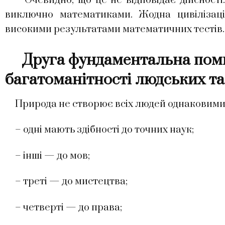
Очевидно, що це не відповідає дійсності.
виключно математиками. Жодна цивілізац
високими результатами математичних тестів.
Друга фундаментальна поми
багатоманітності людських та
Природа не створює всіх людей однаковими
– одні мають здібності до точних наук;
– інші — до мов;
– треті — до мистецтва;
– четверті — до права;