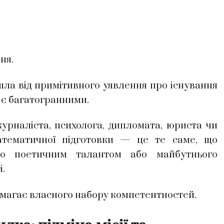
ня.
ла від примітивного уявлення про існування
і є багатогранними.
наліста, психолога, дипломата, юриста чи
атематичної підготовки — це те саме, що
го поетичним талантом або майбутнього
і.
магає власного набору компетентностей.