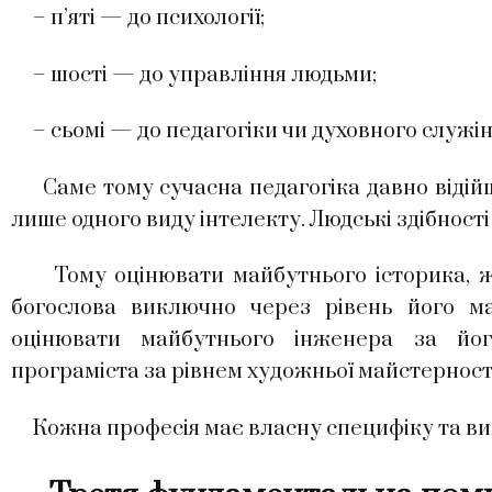
– п’яті — до психології;
– шості — до управління людьми;
– сьомі — до педагогіки чи духовного служін
Саме тому сучасна педагогіка давно відійш
лише одного виду інтелекту. Людські здібност
Тому оцінювати майбутнього історика, жур
богослова виключно через рівень його м
оцінювати майбутнього інженера за йо
програміста за рівнем художньої майстерност
Кожна професія має власну специфіку та ви