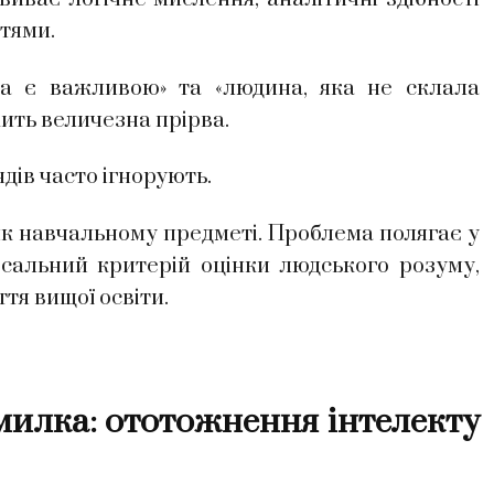
тями.
 важливою» та «людина, яка не склала
ить величезна прірва.
ів часто ігнорують.
к навчальному предметі. Проблема полягає у
сальний критерій оцінки людського розуму,
ття вищої освіти.
лка: ототожнення інтелекту