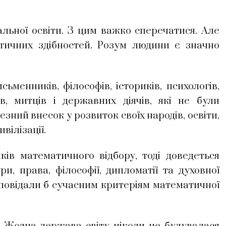
ої освіти. З цим важко сперечатися. Але
тичних здібностей. Розум людини є значно
енників, філософів, істориків, психологів,
ів, митців і державних діячів, які не були
ний внесок у розвиток своїх народів, освіти,
вілізації.
 математичного відбору, тоді доведеться
и, права, філософії, дипломатії та духовної
дповідали б сучасним критеріям математичної