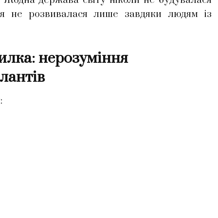
 Жодна держава світу ніколи не будувалася
ія не розвивалася лише завдяки людям із
лка: нерозуміння
лантів
: