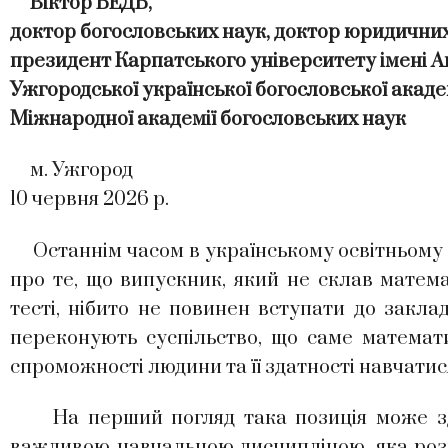
Віктор БЕДЬ,
доктор богословських наук, доктор юридичних
президент Карпатського університету імені 
Ужгородської української богословської академ
Міжнародної академії богословських наук
м. Ужгород
10 червня 2026 р.
Останнім часом в українському освітньому 
про те, що випускник, який не склав мате
тесті, нібито не повинен вступати до закла
переконують суспільство, що саме математ
спроможності людини та її здатності навчатися
На перший погляд така позиція може зда
важливою навчальною дисципліною, яка розви