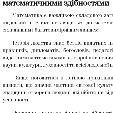
математичними здібностями
Математика є важливою складовою загальн
людський інтелект не зводиться до матема
складнішим і багатовимірнішим явищем.
Історія людства знає безліч видатних письм
правників, дипломатів, богословів, педагог
видатними математиками, але зробили величез
науки, культури, духовності та всієї людської ци
Якщо погодитися з логікою прихильників
визнати, що значна частина світової культур
спадщини створена людьми, які нібито не ві
успішності.