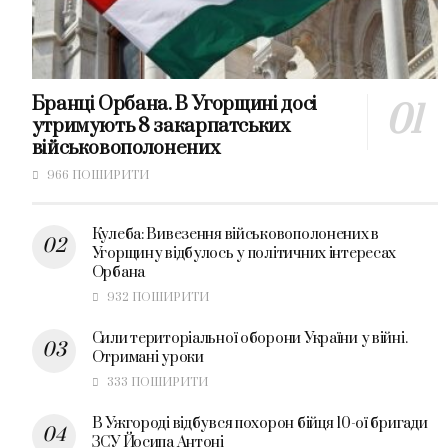
Бранці Орбана. В Угорщині досі
утримують 8 закарпатських
військовополонених
966 ПОШИРИТИ
Кулеба: Вивезення військовополонених в
Угорщину відбулось у політичних інтересах
Орбана
932 ПОШИРИТИ
Сили територіальної оборони України у війні.
Отримані уроки
333 ПОШИРИТИ
В Ужгороді відбувся похорон бійця 10-ої бригади
ЗСУ Йосипа Антоні