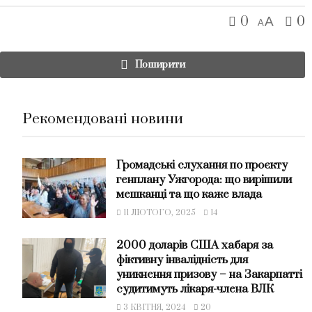
0
0
A
A
Поширити
Рекомендовані новини
Громадські слухання по проєкту
генплану Ужгорода: що вирішили
мешканці та що каже влада
11 ЛЮТОГО, 2025
14
2000 доларів США хабаря за
фіктивну інвалідність для
уникнення призову – на Закарпатті
судитимуть лікаря-члена ВЛК
3 КВІТНЯ, 2024
20