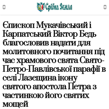
Єпископ Мукачівський і
Карпатський Віктор Бедь
благословив надати для
молитовного почитання під
час храмового свята Свято-
Петро-Павлівської парафії в
селі Лазещина ікону
святого апостола Петра з
частинкою його святих
мощей