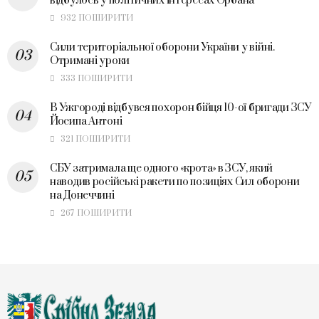
відбулось у політичних інтересах Орбана
932 ПОШИРИТИ
Сили територіальної оборони України у війні.
Отримані уроки
333 ПОШИРИТИ
В Ужгороді відбувся похорон бійця 10-ої бригади ЗСУ
Йосипа Антоні
321 ПОШИРИТИ
СБУ затримала ще одного «крота» в ЗСУ, який
наводив російські ракети по позиціях Сил оборони
на Донеччині
267 ПОШИРИТИ