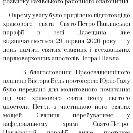
розвитку Рахівського районного благочиння.
Окрему увагу було приділено підготовці до
храмового свята Свято-Петро-Павлівської
парафії в селі Лазещина, яке
відзначатиметься 29 червня 2026 року — у
день пам’яті святих славних і всехвальних
першоверховних апостолів Петра і Павла.
З благословення Преосвященнішого
владики Віктора Бедь протоієрею Юрію Галу
було передано для молитовного почитання
під час храмового свята ікону святого
апостола Петра з частинкою його святих
мощей. Святиня перебуватиме у
кафедральному храмі Свято-Петро-
Павлівській парафії лише протягом