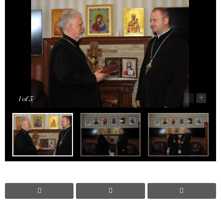
-
+
1
of 5