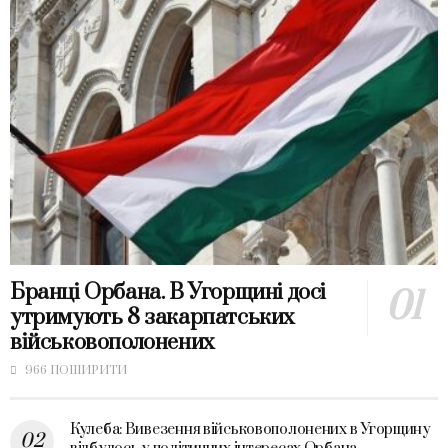
Бранці Орбана. В Угорщині досі
утримують 8 закарпатських
військовополонених
966 ПОШИРИТИ
Кулеба: Вивезення військовополонених в Угорщину