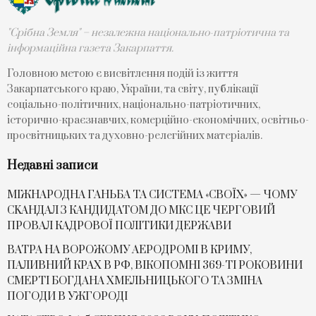
"Срібна Земля" – незалежна національно-патріотична та
інформаційна газета Закарпаття.
Головною метою є висвітлення подій із життя
Закарпатського краю, України, та світу, публікації
соціально-політичних, національно-патріотичних,
історично-краєзнавчих, комерційно-економічних, освітньо-
просвітницьких та духовно-релегійних матеріалів.
Недавні записи
МІЖНАРОДНА ГАНЬБА ТА СИСТЕМА «СВОЇХ» — ЧОМУ
СKАНДАЛ З КАНДИДАТОМ ДО МКС ЦЕ ЧЕРГОВИЙ
ПРОВАЛ КАДРОВОЇ ПОЛІТИКИ ДЕРЖАВИ
ВАТРА НА ВОРОЖОМУ АЕРОДРОМІ В КРИМУ,
ПАЛИВНИЙ КРАХ В РФ, ВІКОПОМНІ 369-ТІ РОКОВИНИ
СМЕРТІ БОГДАНА ХМЕЛЬНИЦЬКОГО ТА ЗМІНА
ПОГОДИ В УЖГОРОДІ