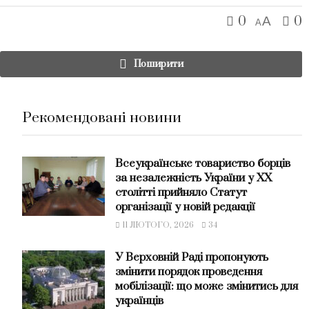
0
0
A
A
Поширити
Рекомендовані новини
Всеукраїнське товариство борців
за незалежність України у ХХ
столітті прийняло Статут
організації у новій редакції
11 ЛЮТОГО, 2026
34
У Верховній Раді пропонують
змінити порядок проведення
мобілізації: що може змінитись для
українців