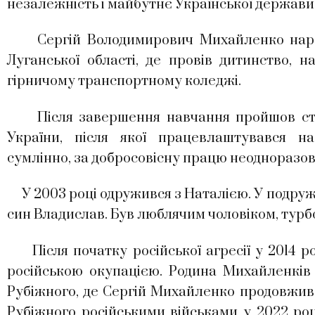
незалежність і майбутнє Української держави
Сергій Володимирович Михайленко народив
Луганської області, де провів дитинство, 
гірничому транспортному коледжі.
Після завершення навчання пройшов стро
України, після якої працевлаштувався н
сумлінно, за добросовісну працю неодноразов
У 2003 році одружився з Наталією. У подружж
син Владислав. Був люблячим чоловіком, турб
Після початку російської агресії у 2014 ро
російською окупацією. Родина Михайленків 
Рубіжного, де Сергій Михайленко продовжив п
Рубіжного російськими військами у 2022 роц