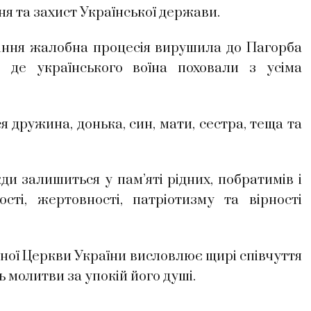
ня та захист Української держави.
ння жалобна процесія вирушила до Пагорба
, де українського воїна поховали з усіма
ружина, донька, син, мати, сестра, теща та
залишиться у пам’яті рідних, побратимів і
сті, жертовності, патріотизму та вірності
ої Церкви України висловлює щирі співчуття
ь молитви за упокій його душі.