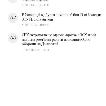
333 ПОШИРИТИ
В Ужгороді відбувся похорон бійця 10-ої бригади
ЗСУ Йосипа Антоні
320 ПОШИРИТИ
СБУ затримала ще одного «крота» в ЗСУ, який
наводив російські ракети по позиціях Сил
оборони на Донеччині
267 ПОШИРИТИ