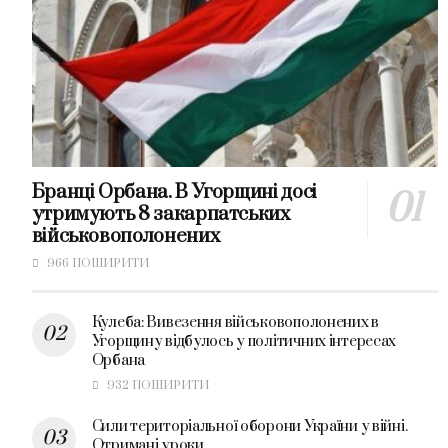
Бранці Орбана. В Угорщині досі
утримують 8 закарпатських
військовополонених
966 ПОШИРИТИ
Кулеба: Вивезення військовополонених в
Угорщину відбулось у політичних інтересах
Орбана
932 ПОШИРИТИ
Сили територіальної оборони України у війні.
Отримані уроки