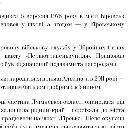
.
ся 6 вересня 1978 року в місті Кіровськ
навчався у школі, а згодом — у Кіровському
кову військову службу у Збройних Силах
а шахту «Першотравеньвугілля». Працював
о був відзначений подяками та нагородами.
я народилися донька Альбіна, а в 2011 році —
отливим батьком і добрим сім’янином.
ці частина Луганської області опинилася під
залишила рідний край і переїхала до міста
рацювати на шахті «Гірська». Після окупації
і сім’я була змушена евакуюватися до міста