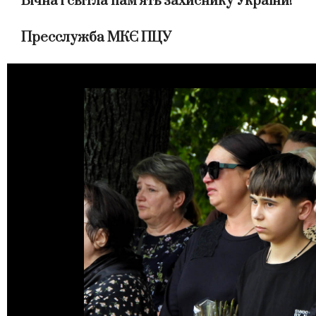
Вічна і світла пам’ять захиснику України!
Пресслужба МКЄ ПЦУ