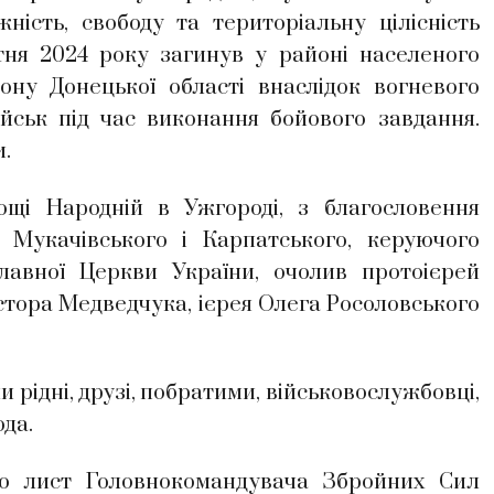
ність, свободу та територіальну цілісність
тня 2024 року загинув у районі населеного
ну Донецької області внаслідок вогневого
йськ під час виконання бойового завдання.
и.
 Народній в Ужгороді, з благословення
 Мукачівського і Карпатського, керуючого
лавної Церкви України, очолив протоієрей
стора Медведчука, ієрея Олега Росоловського
ідні, друзі, побратими, військовослужбовці,
да.
но лист Головнокомандувача Збройних Сил