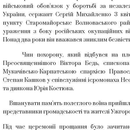
військовий обов’язок у боротьбі за незалеж
України, сержант Сергій Михайленко 3 кві
пункту Старомайорське Волноваського райо
ураження з боку російських окупаційних ві
Понад два роки він вважався зниклим безвіст
Чин похорону, який відбувся на площі
Преосвященнішого Віктора Бедь, єпископа
Мукачівсько-Карпатською єпархією Правос
Степан Кашков у співслужінні ієромонаха Не
та диякона Юрія Костюка.
Вшанувати пам’ять полеглого воїна прийшли р
представники громадськості та жителі Ужгоро
Під час церемонії прощання було зачита