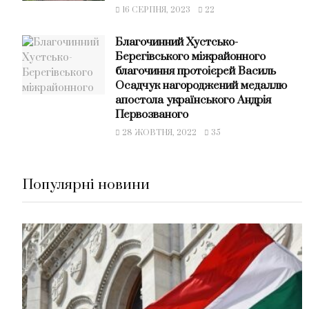
16 СЕРПНЯ, 2023
22
Благочинний Хустсько-
Берегівського міжрайонного
благочиння протоієрей Василь
Осадчук нагороджений медаллю
апостола українського Андрія
Первозваного
28 ЖОВТНЯ, 2022
35
Популярні новини