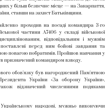
дних у більш безпечне місце — на Закарпаття,
аїни, ставши на захист Батьківщини.
енко проходив на посаді командира 3-го
ійськової частини А7406 у складі військової
исциплінованим, відповідальним і мужнім
 поставлені перед ним бойові завдання та
ною повагою побратимів. Пройшов навчання у
 був призначений командиром взводу.
вого обов’язку був нагороджений Пам’ятною
резидента України «За оборону України»,
також відзначений численними подяками
Українському народові, мужньо виконуючи