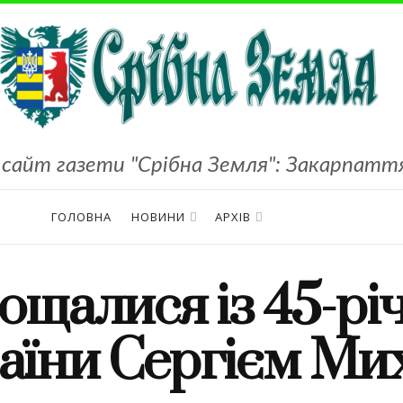
сайт газети "Срібна Земля": Закарпаття,
ГОЛОВНА
НОВИНИ
АРХІВ
ощалися із 45-р
аїни Сергієм М