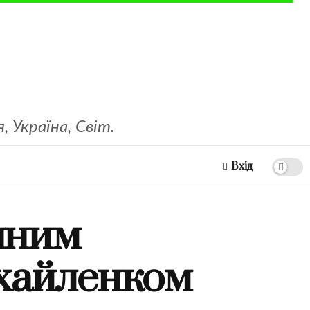
 Україна, Світ.
Вхід
ічним
ихайленком