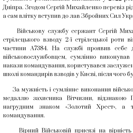
Дніпра. Згодом Сергій Михайленко перевіз рі
а сам влітку вступив до лав Збройних Сил Укр
Військову службу сержант Сергій Михайл
стрілецького взводу 2-ї стрілецької роти в
частини А7384. На службі проявив себе д
військовослужбовцем, сумлінно виконував
накази командування, користувався заслуже
школі командирів взводів у Києві, після чого
За мужність і сумлінне виконання військо
медаллю захисника Вітчизни, відзнакою П
нагрудним знаком «Золотий Хрест», а 
командування.
Вірний Військовій присязі на вірність 