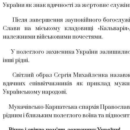
України як знак вдячності за жертовне служін
Після завершення заупокійного богослужі
Слави на міському кладовищі «Кальварія»
належними військовими почестями.
У полеглого захисника України залишилися д
інші рідні.
Світлий образ Сергія Михайленка назавжди 
вдячних співвітчизників як приклад мужно
Українському народові.
Мукачівсько-Карпатська єпархія Православн
рідним і близьким полеглого воїна та підносит