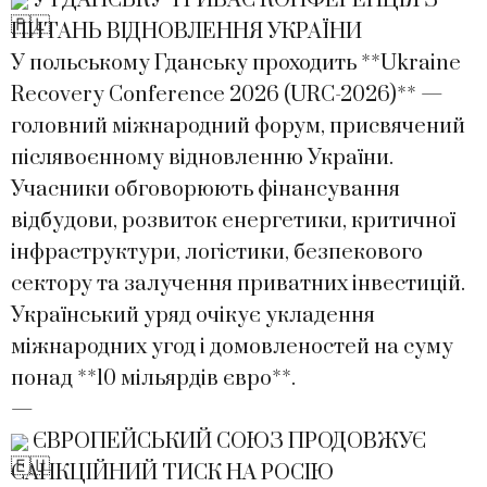
У ГДАНСЬКУ ТРИВАЄ КОНФЕРЕНЦІЯ З
ПИТАНЬ ВІДНОВЛЕННЯ УКРАЇНИ
У польському Гданську проходить **Ukraine
Recovery Conference 2026 (URC-2026)** —
головний міжнародний форум, присвячений
післявоєнному відновленню України.
Учасники обговорюють фінансування
відбудови, розвиток енергетики, критичної
інфраструктури, логістики, безпекового
сектору та залучення приватних інвестицій.
Український уряд очікує укладення
міжнародних угод і домовленостей на суму
понад **10 мільярдів євро**.
—
ЄВРОПЕЙСЬКИЙ СОЮЗ ПРОДОВЖУЄ
САНКЦІЙНИЙ ТИСК НА РОСІЮ