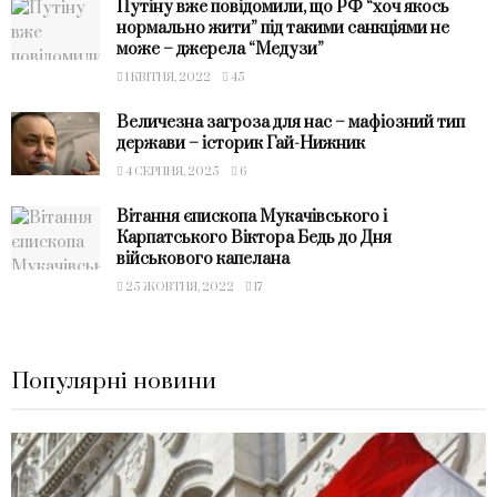
Путіну вже повідомили, що РФ “хоч якось
нормально жити” під такими санкціями не
може – джерела “Медузи”
1 КВІТНЯ, 2022
45
Величезна загроза для нас – мафіозний тип
держави – історик Гай-Нижник
4 СЕРПНЯ, 2025
6
Вітання єпископа Мукачівського і
Карпатського Віктора Бедь до Дня
військового капелана
25 ЖОВТНЯ, 2022
17
Популярні новини