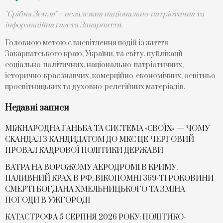
"Срібна Земля" – незалежна національно-патріотична та
інформаційна газета Закарпаття.
Головною метою є висвітлення подій із життя
Закарпатського краю, України, та світу, публікації
соціально-політичних, національно-патріотичних,
історично-краєзнавчих, комерційно-економічних, освітньо-
просвітницьких та духовно-релегійних матеріалів.
Недавні записи
МІЖНАРОДНА ГАНЬБА ТА СИСТЕМА «СВОЇХ» — ЧОМУ
СKАНДАЛ З КАНДИДАТОМ ДО МКС ЦЕ ЧЕРГОВИЙ
ПРОВАЛ КАДРОВОЇ ПОЛІТИКИ ДЕРЖАВИ
ВАТРА НА ВОРОЖОМУ АЕРОДРОМІ В КРИМУ,
ПАЛИВНИЙ КРАХ В РФ, ВІКОПОМНІ 369-ТІ РОКОВИНИ
СМЕРТІ БОГДАНА ХМЕЛЬНИЦЬКОГО ТА ЗМІНА
ПОГОДИ В УЖГОРОДІ
КАТАСТРОФА 5 СЕРПНЯ 2026 РОКУ: ПОЛІТИКО-