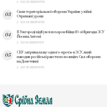
932 ПОШИРИТИ
Сили територіальної оборони України у війні.
Отримані уроки
333 ПОШИРИТИ
В Ужгороді відбувся похорон бійця 10-ої бригади ЗСУ
Йосипа Антоні
321 ПОШИРИТИ
СБУ затримала ще одного «крота» в ЗСУ, який
наводив російські ракети по позиціях Сил оборони
на Донеччині
267 ПОШИРИТИ