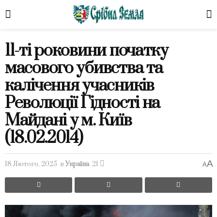
11-ті роковини початку
масового убивства та
калічення учасників
Революції Гідності на
Майдані у м. Київ
(18.02.2014)
A
18 Лютого, 2025
в
Україна
21
A