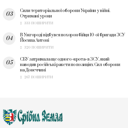
Сили територіальної оборони України у війні.
Отримані уроки
333 ПОШИРИТИ
В Ужгороді відбувся похорон бійця 10-ої бригади ЗСУ
Йосипа Антоні
320 ПОШИРИТИ
СБУ затримала ще одного «крота» в ЗСУ, який
наводив російські ракети по позиціях Сил оборони
на Донеччині
267 ПОШИРИТИ