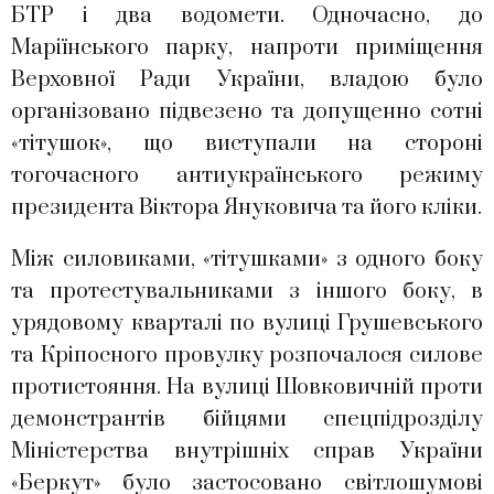
БТР і два водомети. Одночасно, до
Маріїнського парку, напроти приміщення
Верховної Ради України, владою було
організовано підвезено та допущенно сотні
«тітушок», що виступали на стороні
тогочасного антиукраїнського режиму
президента Віктора Януковича та його кліки.
Між силовиками, «тітушками» з одного боку
та протестувальниками з іншого боку, в
урядовому кварталі по вулиці Грушевського
та Кріпосного провулку розпочалося силове
протистояння. На вулиці Шовковичній проти
демонстрантів бійцями спецпідрозділу
Міністерства внутрішніх справ України
«Беркут» було застосовано світлошумові