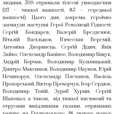
людини, 509 отримали тілесні ушкодження
(37 – тяжкої важкості, 85 – середньої
важкості). Цього дня, зокрема, героїчно
загинули наступні Герої Революції Гідності:
Сергій Бондарев, Валерій Брезденюк,
Віталій Васільцов, В’ячеслав Веремій,
Антоніна Дворянець, Сергій Дідич, Яків
Зайко, Олександр Капінос, Володимир Кіщук,
Андрій Корчак, Володимир Кульчицький,
Дмитро Максимов, Володимир Наумов, Юрій
Нечипорук, Олександр Плеханов, Василь
Прохорський, Віктор Прохорчук, Ігор Сердюк,
Володимир Топій, Зураб Хурція, Сергій
Шаповал, а також, від тяжкої пневмонії та
отруєння шкідливими газами, отриманих
раніше на Грушевського, 18 лютого помер