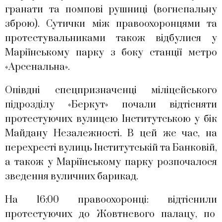
гранати та помпові рушниці (вогнепальну
зброю). Сутички між правоохоронцями та
протестувальниками також відбулися у
Маріїнському парку з боку станції метро
«Арсенальна».
Опівдні спецпризначенці міліцейського
підрозділу «Беркут» почали відтісняти
протестуючих вулицею Інститутською у бік
Майдану Незалежності. В цей же час, на
перехресті вулиць Інститутській та Банковій,
а також у Маріїнському парку розпочалося
зведення вуличних барикад.
На 16:00 правоохоронці: відтіснили
протестуючих до Жовтневого палацу, по