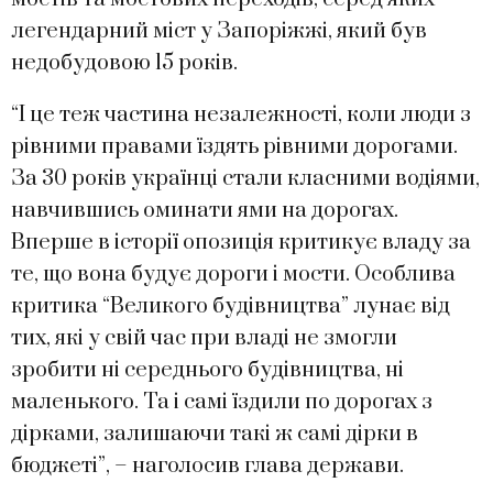
легендарний міст у Запоріжжі, який був
недобудовою 15 років.
“І це теж частина незалежності, коли люди з
рівними правами їздять рівними дорогами.
За 30 років українці стали класними водіями,
навчившись оминати ями на дорогах.
Вперше в історії опозиція критикує владу за
те, що вона будує дороги і мости. Особлива
критика “Великого будівництва” лунає від
тих, які у свій час при владі не змогли
зробити ні середнього будівництва, ні
маленького. Та і самі їздили по дорогах з
дірками, залишаючи такі ж самі дірки в
бюджеті”, – наголосив глава держави.