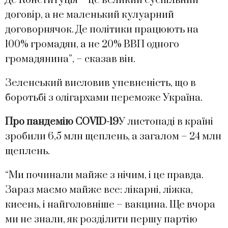
Де Конституція – це великий суспільний
договір, а не маленький кулуарний
договорнячок. Де політики працюють на
100% громадян, а не 20% ВВП одного
громадянина”, – сказав він.
Зеленський висловив упевненість, що в
боротьбі з олігархами переможе Україна.
Про пандемію COVID-19
У листопаді в країні
зробили 6,5 млн щеплень, а загалом – 24 млн
щеплень.
“Ми починали майже з нічим, і це правда.
Зараз маємо майже все: лікарні, ліжка,
кисень, і найголовніше – вакцина. Ще вчора
ми не знали, як розділити першу партію