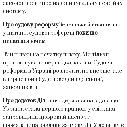
законопроєкт про накопичувальну пенсійну
систему.
Про судову реформу
Зеленський визнав, що
у питанні судової реформи
поки що
пишатися нічим
.
“Ми тільки на початку шляху. Ми тільки
проголосували перші два закони. Судова
реформа в Україні розпочата не вперше, але
вперше вона буде доведена до кінця”, –
запевнив він.
Про додаток Дія
Глава держави нагадав, що
Україна стала першою країною у світі, яка
запровадила цифровий паспорт
громадянина завдяки запуску Дії. У додатку є