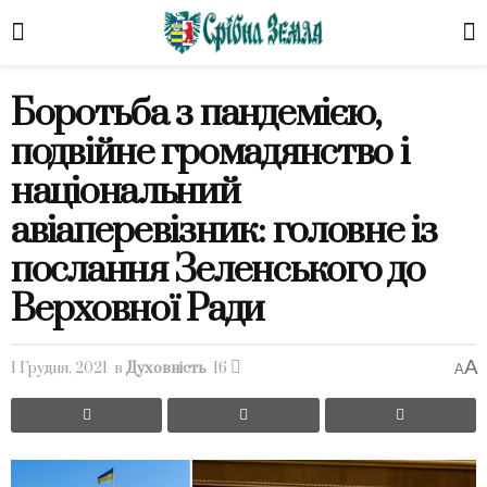
Боротьба з пандемією,
подвійне громадянство і
національний
авіаперевізник: головне із
послання Зеленського до
Верховної Ради
A
1 Грудня, 2021
в
Духовність
16
A