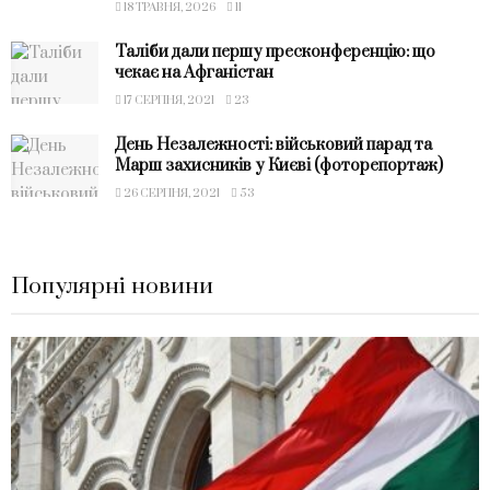
18 ТРАВНЯ, 2026
11
Таліби дали першу пресконференцію: що
чекає на Афганістан
17 СЕРПНЯ, 2021
23
День Незалежності: військовий парад та
Марш захисників у Києві (фоторепортаж)
26 СЕРПНЯ, 2021
53
Популярні новини