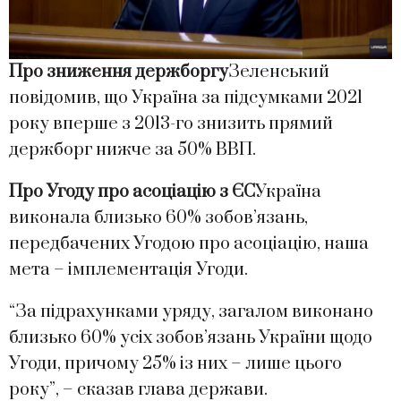
Про зниження держборгу
Зеленський
повідомив, що Україна за підсумками 2021
року вперше з 2013-го знизить прямий
держборг нижче за 50% ВВП.
Про Угоду про асоціацію з ЄС
Україна
виконала близько 60% зобов’язань,
передбачених Угодою про асоціацію, наша
мета – імплементація Угоди.
“За підрахунками уряду, загалом виконано
близько 60% усіх зобов’язань України щодо
Угоди, причому 25% із них – лише цього
року”, – сказав глава держави.