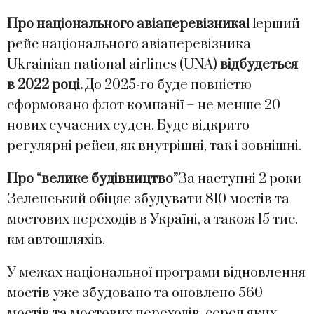
Про національного авіаперевізника
Перший
рейс національного авіаперевізника
Ukrainian national airlines (UNA)
відбудеться
в 2022 році.
До 2025-го буде повністю
сформовано флот компанії – не менше 20
нових сучасних суден. Буде відкрито
регулярні рейси, як внутрішні, так і зовнішні.
Про “велике будівництво”
За наступні 2 роки
Зеленський обіцяє збудувати 810 мостів та
мостових переходів в Україні, а також 15 тис.
км автошляхів.
У межах національної програми відновлення
мостів уже збудовано та оновлено 560
мостів та мостових переходів, серед яких