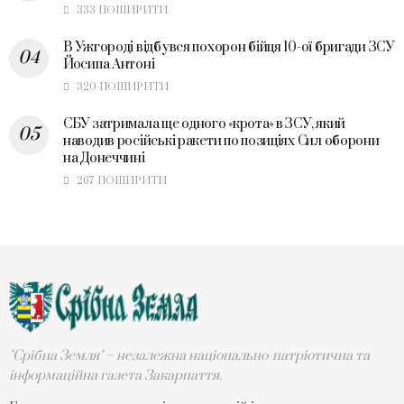
333 ПОШИРИТИ
В Ужгороді відбувся похорон бійця 10-ої бригади ЗСУ
Йосипа Антоні
320 ПОШИРИТИ
СБУ затримала ще одного «крота» в ЗСУ, який
наводив російські ракети по позиціях Сил оборони
на Донеччині
267 ПОШИРИТИ
"Срібна Земля" – незалежна національно-патріотична та
інформаційна газета Закарпаття.