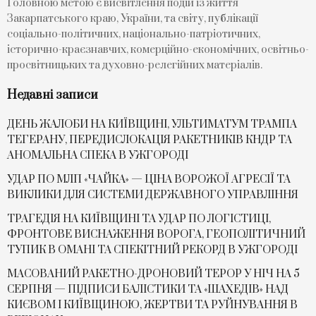
Головною метою є висвітлення подій із життя
Закарпатського краю, України, та світу, публікації
соціально-політичних, національно-патріотичних,
історично-краєзнавчих, комерційно-економічних, освітньо-
просвітницьких та духовно-релегійних матеріалів.
Недавні записи
ДЕНЬ ЖАЛОБИ НА КИЇВЩИНІ, УЛЬТИМАТУМ ТРАМПА
ТЕГЕРАНУ, ПЕРЕДИСЛОКАЦІЯ РАКЕТНИКІВ КНДР ТА
АНОМАЛЬНА СПЕКА В УЖГОРОДІ
УДАР ПО МЛП «ЧАЙКА» — ЦІНА ВОРОЖОЇ АГРЕСІЇ ТА
ВИКЛИКИ ДЛЯ СИСТЕМИ ДЕРЖАВНОГО УПРАВЛІННЯ
ТРАГЕДІЯ НА КИЇВЩИНІ ТА УДАР ПО ЛОГІСТИЦІ,
ФРОНТОВЕ ВИСНАЖЕННЯ ВОРОГА, ГЕОПОЛІТИЧНИЙ
ТУПИК В ОМАНІ ТА СПЕКІТНИЙ РЕКОРД В УЖГОРОДІ
МАСОВАНИЙ РАКЕТНО-ДРОНОВИЙ ТЕРОР У НІЧ НА 5
СЕРПНЯ — ПІДПИСИ БАЛІСТИКИ ТА «ШАХЕДІВ» НАД
КИЄВОМ І КИЇВЩИНОЮ, ЖЕРТВИ ТА РУЙНУВАННЯ В