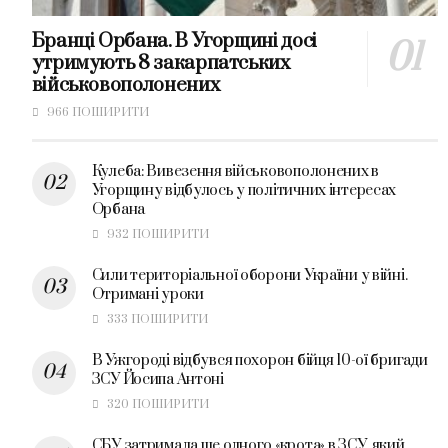
Бранці Орбана. В Угорщині досі
утримують 8 закарпатських
військовополонених
966 ПОШИРИТИ
Кулеба: Вивезення військовополонених в
Угорщину відбулось у політичних інтересах
Орбана
932 ПОШИРИТИ
Сили територіальної оборони України у війні.
Отримані уроки
333 ПОШИРИТИ
В Ужгороді відбувся похорон бійця 10-ої бригади
ЗСУ Йосипа Антоні
320 ПОШИРИТИ
СБУ затримала ще одного «крота» в ЗСУ, який