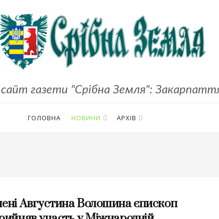
сайт газети "Срібна Земля": Закарпаття,
ГОЛОВНА
НОВИНИ
АРХІВ
мені Августина Волошина єпископ
прийняв участь у Міжнародній