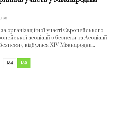
38
, за організаційної участі Європейського
опейської асоціації з безпеки та Асоціації
рбезпеки», відбулася ХІV Міжнародна...
154
155