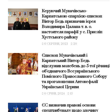
Керуючий Мукачівсько-
Карпатською єпархією єпископ
Віктор Бедь призначив ієрея
Володимира Цалана т. в. о.
настоятеля парафії у с. Присліп
Хустського району
6 СЕРПНЯ, 2023
20
Єпископ Мукачівський і
Карпатський Віктор Бедь
відслужив молебень до 5-тої річниці
об’єднавчого Всеукраїнського
Помісного Православного Собору
та проголошення Автокефалії
Української Церкви
6 СІЧНЯ, 2024
15
ЄС визначив правові основи
спецтрибуналу щодо злочину