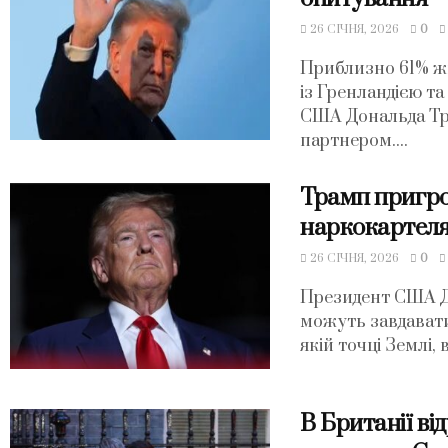
26 СІЧНЯ, 2026
0
Приблизно 61% жи
із Гренландією т
США Дональда Тра
партнером....
Трамп пригр
наркокартеля
26 СІЧНЯ, 2026
0
Президент США До
можуть завдавати
якій точці Землі,
В Британії ві