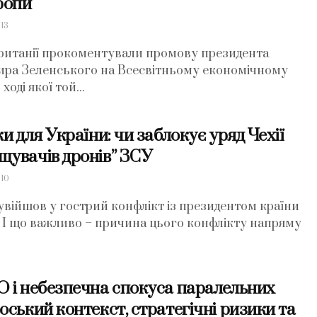
ропи
13
Британії прокоментували промову президента
ира Зеленського на Всесвітньому економічному
ході якої той...
ки для України: чи заблокує уряд Чехії
щувачів дронів” ЗСУ
10
 увійшов у гострий конфлікт із президентом країни
 І що важливо – причина цього конфлікту напряму
О і небезпечна спокуса паралельних
оський контекст, стратегічні ризики та