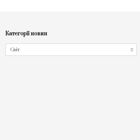
Категорії новин
Категорії
Світ
новин