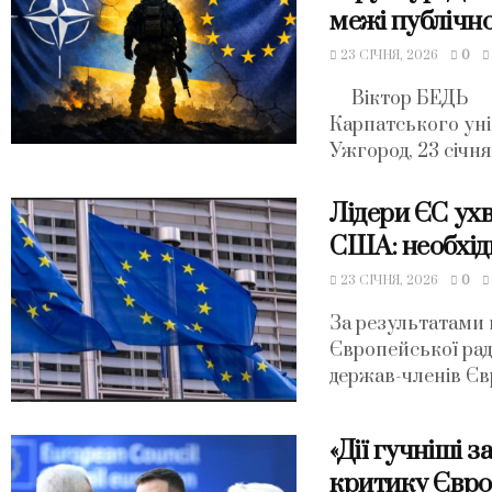
межі публічно
23 СІЧНЯ, 2026
0
Віктор БЕДЬ НДІ
Карпатського ун
Ужгород, 23 січня 
Лідери ЄС ухв
США: необхідн
23 СІЧНЯ, 2026
0
За результатами
Європейської ради
держав-членів Єв
«Дії гучніші з
критику Євро