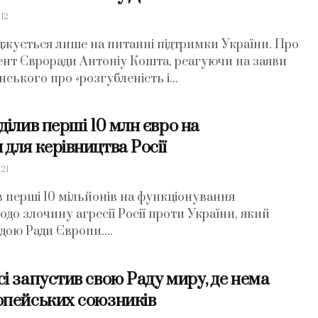
12
жується лише на питанні підтримки України. Про
ент Євроради Антоніу Кошта, реагуючи на заяви
ького про «розгубленість і...
ділив перші 10 млн євро на
для керівництва Росії
21
 перші 10 мільйонів на функціонування
до злочину агресії Росії проти України, який
дою Ради Європи....
і запустив свою Раду миру, де нема
опейських союзників