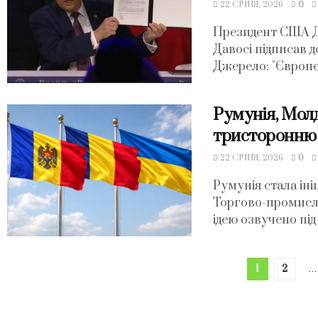
22 СІЧНЯ, 2026
0
Президент США Д
Давосі підписав 
Джерело: "Європей
Румунія, Мол
тристоронню 
22 СІЧНЯ, 2026
0
Румунія стала ін
Торгово-промисло
ідею озвучено під
1
2
…