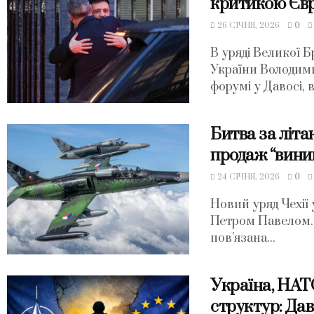
критикою Єв
26 СІЧНЯ, 2026
0
В уряді Великої 
України Володим
форумі у Давосі, в 
Битва за літа
продаж “вини
24 СІЧНЯ, 2026
0
Новий уряд Чехії
Петром Павелом.
пов’язана...
Україна, НАТ
структур: Дав