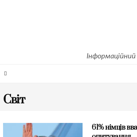
Інформаційний 
Світ
61% німців в
опитування