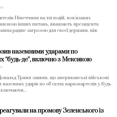
10
телів Німеччини на тлі подій, пов’язаних
а низкою інших питань, вважають президента
мпа радше загрозою для своєї держави, ніж
озив наземними ударами по
х “будь-де”, включно з Мексикою
9
нальд Трамп заявив, що американські військові
 наземних ударів по об'єктах наркокартелів у будь-
 включаючи...
дреагували на промову Зеленського із