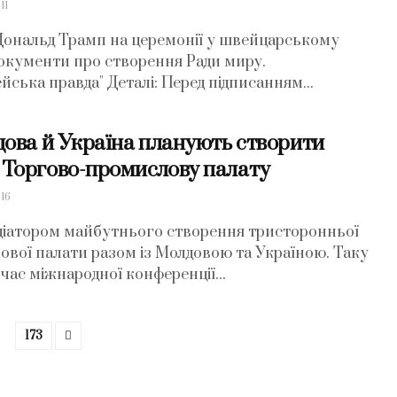
11
ональд Трамп на церемонії у швейцарському
документи про створення Ради миру.
ська правда" Деталі: Перед підписанням...
дова й Україна планують створити
Торгово-промислову палату
16
іціатором майбутнього створення тристоронньої
вої палати разом із Молдовою та Україною. Таку
 час міжнародної конференції...
173