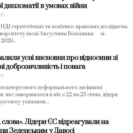
ї дипломатії в умовах війни
20
 стратегічних та політико-правових досліджень
іверситету імені Августина Волошина м.
2026...
алили усні висновки про відносини зі
і доброзичливість і повага
10
 позачергового неформального засідання
, яке завершилося в ніч з 22 на 23 січня, лідери
росоюзу ухвалили...
а слова». Лідери ЄС відреагували на
пи Зеленським у Давосі