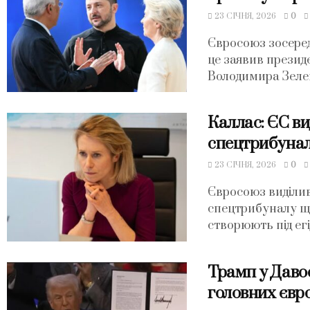
23 СІЧНЯ, 2026
0
Євросоюз зосеред
це заявив презид
Володимира Зеленс
Каллас: ЄС ви
спецтрибунал 
23 СІЧНЯ, 2026
0
Євросоюз виділив
спецтрибуналу що
створюють під егі
Трамп у Давос
головних євр