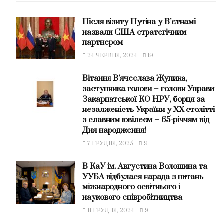
Після візиту Путіна у В’єтнамі
назвали США стратегічним
партнером
24 ЧЕРВНЯ, 2024
19
Вітання В’ячеслава Жупика,
заступника голови – голови Управи
Закарпатської КО НРУ, борця за
незалженість України у ХХ столітті
з славним ювілеєм – 65-річчям від
Дня народження!
7 ГРУДНЯ, 2025
9
В КаУ ім. Августина Волошина та
УУБА відбулася нарада з питань
міжнародного освітнього і
наукового співробітництва
11 ГРУДНЯ, 2024
9