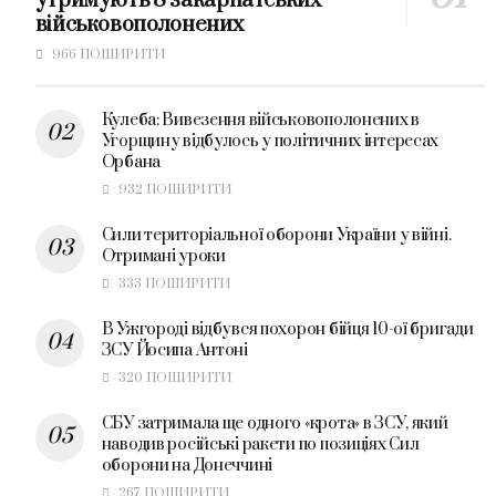
утримують 8 закарпатських
військовополонених
966 ПОШИРИТИ
Кулеба: Вивезення військовополонених в
Угорщину відбулось у політичних інтересах
Орбана
932 ПОШИРИТИ
Сили територіальної оборони України у війні.
Отримані уроки
333 ПОШИРИТИ
В Ужгороді відбувся похорон бійця 10-ої бригади
ЗСУ Йосипа Антоні
320 ПОШИРИТИ
СБУ затримала ще одного «крота» в ЗСУ, який
наводив російські ракети по позиціях Сил
оборони на Донеччині
267 ПОШИРИТИ