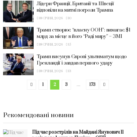
Лідери Франції, Британії та Швеції
відповіли на митні погрози Трампа
18 СІЧНЯ, 2026
10
Трамп створює “власну ООН”: вимагає $1
млрд за місце в його “Раді миру” – ЗМІ
18 СІЧНЯ, 2026
15
Трамп висунув Європі ультиматум щодо
Гренландії і завдав першого удару
18 СІЧНЯ, 2026
13
1
2
3
…
173
Рекомендовані новини
Під час розстрілів на Майдані Янукович 11