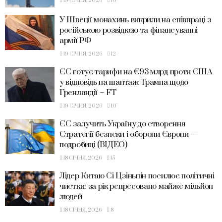
19 СІЧНЯ, 2026
10
У Швеції монахинь викрили на співпраці з
російською розвідкою та фінансуванні
армії РФ
19 СІЧНЯ, 2026
12
ЄС готує тарифи на €93 млрд проти США
у відповідь на шантаж Трампа щодо
Гренландії – FT
19 СІЧНЯ, 2026
10
ЄС залучить Україну до створення
Стратегії безпеки і оборони Європи —
подробиці (ВІДЕО)
18 СІЧНЯ, 2026
15
Лідер Китаю Сі Цзіньпін посилює політичні
чистки: за рік репресовано майже мільйон
людей
18 СІЧНЯ, 2026
8