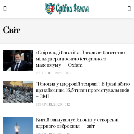
Світ
«Опір владі багатіїв». Загальне багатство
мільярдерів досягло історичного
максимуму — Oxfam
20 СІЧНЯ, 2026
12
“Геноцид у цифровій темряві”: В Ірані вбито
щонайменше 16,5 тисяч протестувальників
– ЗМІ
19 СІЧНЯ, 2026
12
Китай звинувачує Японію у створенні
ядерного озброєння — звіт