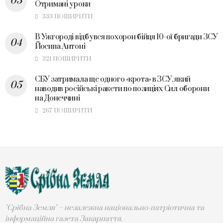
Отримані уроки
333 ПОШИРИТИ
В Ужгороді відбувся похорон бійця 10-ої бригади ЗСУ
Йосипа Антоні
321 ПОШИРИТИ
СБУ затримала ще одного «крота» в ЗСУ, який
наводив російські ракети по позиціях Сил оборони
на Донеччині
267 ПОШИРИТИ
"Срібна Земля" – незалежна національно-патріотична та
інформаційна газета Закарпаття.