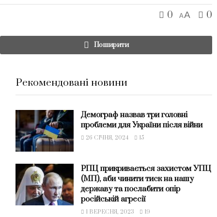
0
0
A
A
Поширити
Рекомендовані новини
Демограф назвав три головні
проблеми для України після війни
26 СІЧНЯ, 2024
15
РПЦ прикривається захистом УПЦ
(МП), аби чинити тиск на нашу
державу та послабити опір
російській агресії
1 ВЕРЕСНЯ, 2023
19