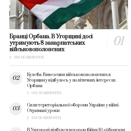
Бранці Орбана. В Угорщині досі
утримують 8 закарпатських
військовополонених
966 ПОШИРИТИ
Кулеба: Вивезення військовополонених в
Угорщину відбулось у політичних інтересах
Орбана
932 ПОШИРИТИ
Сили територіальної оборони України у війні.
Отримані уроки
333 ПОШИРИТИ
В Ужгороді відбувся похорон бійця 10-ої бригади