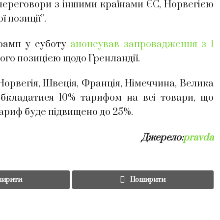
 переговори з іншими країнами ЄС, Норвегією
 позиції”.
рамп у суботу
анонсував запровадження з 1
з його позицією щодо Гренландії.
 Норвегія, Швеція, Франція, Німеччина, Велика
обкладатися 10% тарифом на всі товари, що
тариф буде підвищено до 25%.
Джерело:
pravda
ирити
Поширити