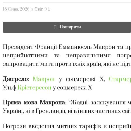
18 Січня, 2026
в
Світ
9
Поширити
Президент Франції Емманюель Макрон та пре
неприйнятними та неправильними пог
запровадити мита проти їхніх країн, які не пі
Джерело
:
Макрон
у соцмережі Х,
Старме
Ульф
Крістерссон
у соцмережі Х
Пряма мова Макрона
: “Жодні залякування 
Україні, ні в Гренландії, ні в інших частинах с
Погрози введення митних тарифів є неприйн