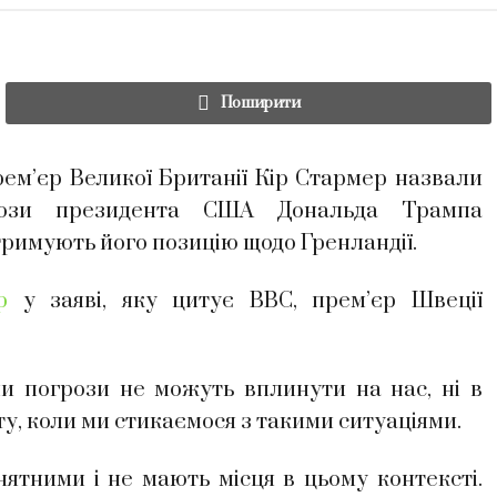
Поширити
м’єр Великої Британії Кір Стармер назвали
рози президента США Дональда Трампа
дтримують його позицію щодо Гренландії.
р
у заяві, яку цитує ВВС, прем’єр Швеції
чи погрози не можуть вплинути на нас, ні в
віту, коли ми стикаємося з такими ситуаціями.
ятними і не мають місця в цьому контексті.