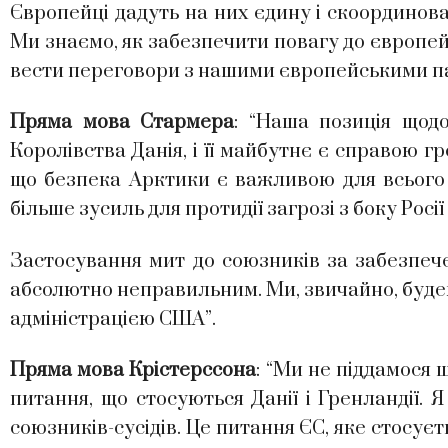
Європейці дадуть на них єдину і скоординова
Ми знаємо, як забезпечити повагу до європейс
вести переговори з нашими європейськими п
Пряма мова Стармера
: “Наша позиція щод
Королівства Данія, і її майбутнє є справою г
що безпека Арктики є важливою для всього 
більше зусиль для протидії загрозі з боку Росі
Застосування мит до союзників за забезпеч
абсолютно неправильним. Ми, звичайно, буде
адміністрацією США”.
Пряма мова Крістерссона
: “Ми не піддамося 
питання, що стосуються Данії і Гренландії.
союзників-сусідів. Це питання ЄС, яке стосуєть