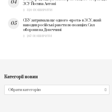
ЗСУ Йосипа Антоні
320 ПОШИРИТИ
СБУ затримала ще одного «крота» в ЗСУ, який
наводив російські ракети по позиціях Сил
оборони на Донеччині
267 ПОШИРИТИ
Категорії новин
Категорії
Обрати категорію
новин