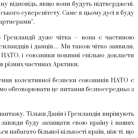
ну відповідь, якщо вони будуть підтверджені.
ького суверенітету. Саме в цьому дусі я буду
артнерами”.
о Гренландії дуже чітка – вона є частиною
ренландців і данців… Ми також чітко заявили,
НАТО, і союзники повинні спільно докласти
ї в різних частинах Арктики.
ення колективної безпеки союзників НАТО є
мо обговорювати це питання безпосередньо з
шантажу. Тільки Данія і Гренландія вирішують
 Я завжди буду захищати свою країну і наших
ся набагато більшої кількості країн, ніж ті, що