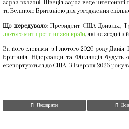
зараз вказані. Швеція зараз веде інтенсивні
та Великою Британією для узгодження спільної
Що передувало
: Президент США Дональд Т
лютого мит проти низки країн
, які не згодні 
За його словами, з 1 лютого 2026 року Данія,
Британія, Нідерланди та Фінляндія будуть 
експортуються до США. З 1 червня 2026 року 
Поширити
Пош