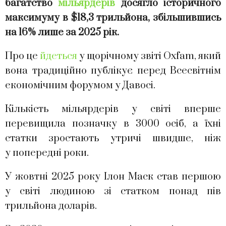
багатство
мільярдерів
досягло історичного
максимуму в $18,3 трильйона, збільшившись
на 16% лише за 2025 рік.
Про це
йдеться
у щорічному звіті Oxfam, який
вона традиційно публікує перед Всесвітнім
економічним форумом у Давосі.
Кількість мільярдерів у світі вперше
перевищила позначку в 3000 осіб, а їхні
статки зростають утричі швидше, ніж
у попередні роки.
У жовтні 2025 року Ілон Маск став першою
у світі людиною зі статком понад пів
трильйона доларів.