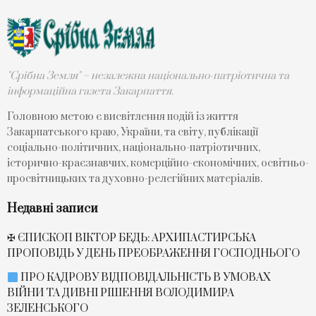
"Срібна Земля" – незалежна національно-патріотична та
інформаційна газета Закарпаття.
Головною метою є висвітлення подій із життя
Закарпатського краю, України, та світу, публікації
соціально-політичних, національно-патріотичних,
історично-краєзнавчих, комерційно-економічних, освітньо-
просвітницьких та духовно-релегійних матеріалів.
Недавні записи
✠ ЄПИСКОП ВІКТОР БЕДЬ: АРХИПАСТИРСЬКА
ПРОПОВІДЬ У ДЕНЬ ПРЕОБРАЖЕННЯ ГОСПОДНЬОГО
ПРО КАДРОВУ ВІДПОВІДАЛЬНІСТЬ В УМОВАХ
ВІЙНИ ТА ДИВНІ РІШЕННЯ ВОЛОДИМИРА
ЗЕЛЕНСЬКОГО