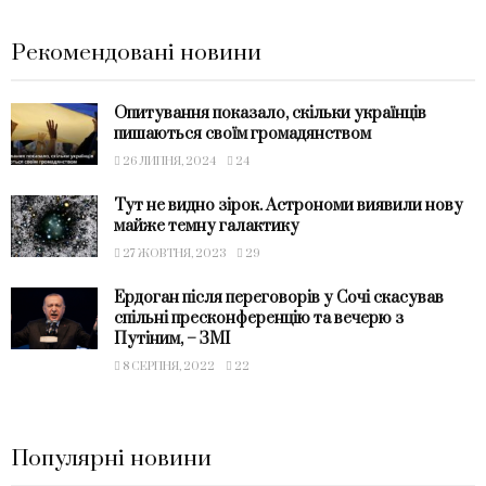
Рекомендовані новини
Опитування показало, скільки українців
пишаються своїм громадянством
26 ЛИПНЯ, 2024
24
Тут не видно зірок. Астрономи виявили нову
майже темну галактику
27 ЖОВТНЯ, 2023
29
Ердоган після переговорів у Сочі скасував
спільні пресконференцію та вечерю з
Путіним, – ЗМІ
8 СЕРПНЯ, 2022
22
Популярні новини