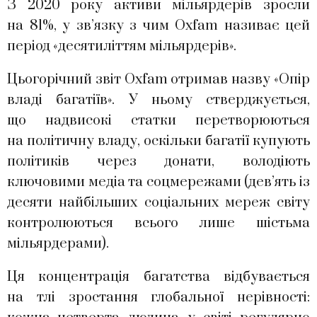
З 2020 року активи мільярдерів зросли
на 81%, у зв’язку з чим Oxfam називає цей
період «десятиліттям мільярдерів».
Цьогорічний звіт Oxfam отримав назву «Опір
владі багатіїв». У ньому стверджується,
що надвисокі статки перетворюються
на політичну владу, оскільки багатії купують
політиків через донати, володіють
ключовими медіа та соцмережами (дев’ять із
десяти найбільших соціальних мереж світу
контролюються всього лише шістьма
мільярдерами).
Ця концентрація багатства відбувається
на тлі зростання глобальної нерівності: