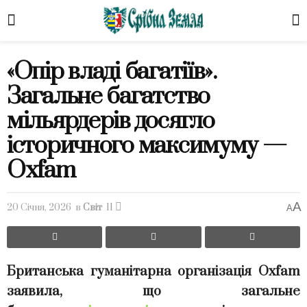
«Опір владі багатіїв».
Загальне багатство
мільярдерів досягло
історичного максимуму —
Oxfam
A
20 Січня, 2026
в
Світ
11
A
Британська гуманітарна організація Oxfam
заявила, що загальне