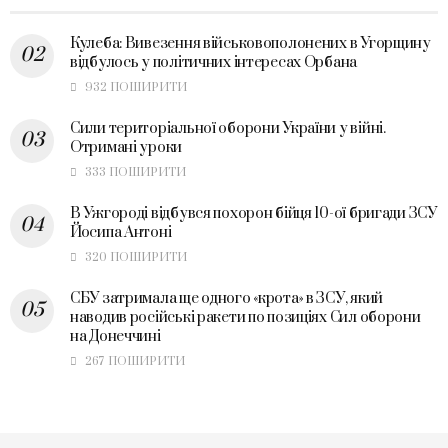
Кулеба: Вивезення військовополонених в Угорщину
відбулось у політичних інтересах Орбана
932 ПОШИРИТИ
Сили територіальної оборони України у війні.
Отримані уроки
333 ПОШИРИТИ
В Ужгороді відбувся похорон бійця 10-ої бригади ЗСУ
Йосипа Антоні
320 ПОШИРИТИ
СБУ затримала ще одного «крота» в ЗСУ, який
наводив російські ракети по позиціях Сил оборони
на Донеччині
267 ПОШИРИТИ