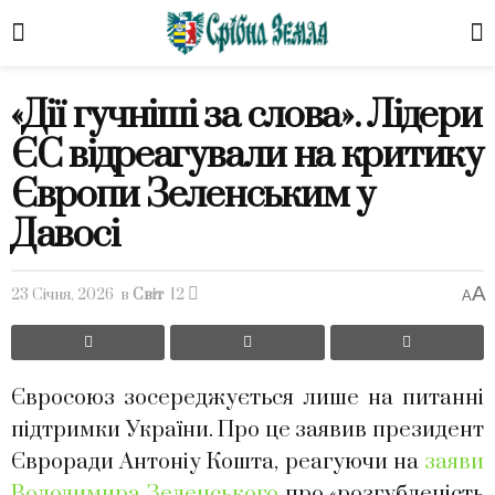
«Дії гучніші за слова». Лідери
ЄС відреагували на критику
Європи Зеленським у
Давосі
A
23 Січня, 2026
в
Світ
12
A
Євросоюз зосереджується лише на питанні
підтримки України. Про це заявив президент
Євроради Антоніу Кошта, реагуючи на
заяви
Володимира Зеленського
про «розгубленість