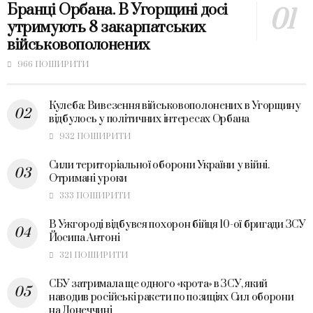
Бранці Орбана. В Угорщині досі
утримують 8 закарпатських
військовополонених
966 ПОШИРИТИ
Кулеба: Вивезення військовополонених в Угорщину
відбулось у політичних інтересах Орбана
932 ПОШИРИТИ
Сили територіальної оборони України у війні.
Отримані уроки
333 ПОШИРИТИ
В Ужгороді відбувся похорон бійця 10-ої бригади ЗСУ
Йосипа Антоні
321 ПОШИРИТИ
СБУ затримала ще одного «крота» в ЗСУ, який
наводив російські ракети по позиціях Сил оборони
на Донеччині