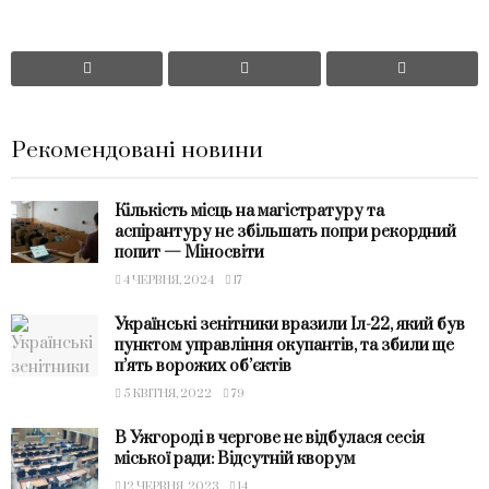
Рекомендовані новини
Кількість місць на магістратуру та
аспірантуру не збільшать попри рекордний
попит — Міносвіти
4 ЧЕРВНЯ, 2024
17
Українські зенітники вразили Іл-22, який був
пунктом управління окупантів, та збили ще
п’ять ворожих об’єктів
5 КВІТНЯ, 2022
79
В Ужгороді в чергове не відбулася сесія
міської ради: Відсутній кворум
12 ЧЕРВНЯ, 2023
14