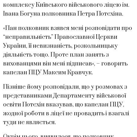
комплексу Київського військового ліцею ім.
Івана Богуна полковника Петра Потєхіна.
«Пан полковник взявся мені розповідати про
“неправильність” Православної Церкви
України, її невизнаність, розкольницьку
діяльність тощо. Проте план занять з
вихованцями він мені підписав», – говорить
капелан ПЦУ Максим Кравчук.
Пізніше йому розповідали, що у розмовах з
представниками Департаменту військової
освіти Потєхін вказував, що капелан ПЦУ,
жодної роботи в ліцеї не провадить і взагалі
туди не являється.
Окрім цього, виявилося, що полковник