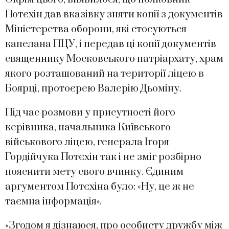
Потєхін дав вказівку зняти копії з документів
Міністерства оборони, які стосуються
капелана ПЦУ, і передав ці копії документів
священнику Московського патріархату, храм
якого розташований на території ліцею в
Боярці, протоєрею Валерію Дьоміну.
Під час розмови у присутності його
керівника, начальника Київського
військового ліцею, генерала Ігоря
Гордійчука Потєхін так і не зміг розбірно
пояснити мету свого вчинку. Єдиним
аргументом Потєхіна було: «Ну, це ж не
таємна інформація».
«Згодом я дізнаюся, про особисту дружбу між