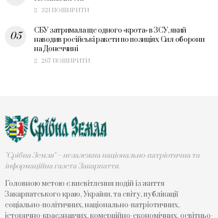
321 ПОШИРИТИ
СБУ затримала ще одного «крота» в ЗСУ, який
наводив російські ракети по позиціях Сил оборони
на Донеччині
267 ПОШИРИТИ
"Срібна Земля" – незалежна національно-патріотична та
інформаційна газета Закарпаття.
Головною метою є висвітлення подій із життя
Закарпатського краю, України, та світу, публікації
соціально-політичних, національно-патріотичних,
історично-краєзнавчих, комерційно-економічних, освітньо-