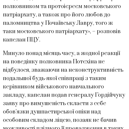
полковником та протоієреєм московського
патріархату, а також про його любов до
паломництва у Почаївську Лавру, того ж
таки московського патріархату», – розповів
капелан ПЦУ.
Минуло понад місяць часу, а жодної реакції
на поведінку полковника Потєхіна не
відбулося, зважаючи на неконструктивність
подальшої будь-якої співпраці з таким
керівником військового навчального
закладу, капелан подав генералу Гордійчуку
заяву про вимушеність скласти з себе
обов’язки душпастирської опіки над
особовим складом ліцею, позаяк не бачив
можливості плідного її провадження в таких