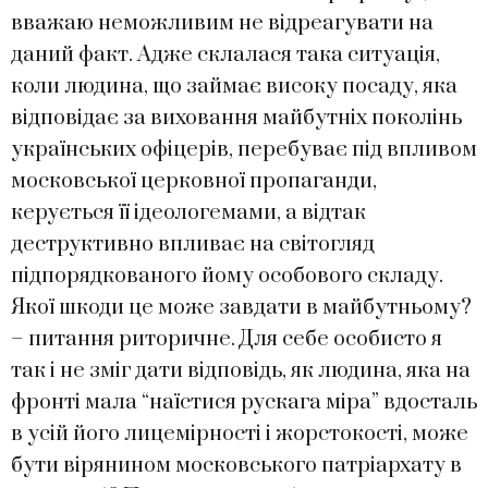
вважаю неможливим не відреагувати на
даний факт. Адже склалася така ситуація,
коли людина, що займає високу посаду, яка
відповідає за виховання майбутніх поколінь
українських офіцерів, перебуває під впливом
московської церковної пропаганди,
керується її ідеологемами, а відтак
деструктивно впливає на світогляд
підпорядкованого йому особового складу.
Якої шкоди це може завдати в майбутньому?
– питання риторичне. Для себе особисто я
так і не зміг дати відповідь, як людина, яка на
фронті мала “наїстися рускага міра” вдосталь
в усій його лицемірності і жорстокості, може
бути вірянином московського патріархату в