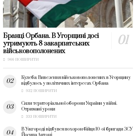
Бранці Орбана. В Угорщині досі
утримують 8 закарпатських
військовополонених
966 ПОШИРИТИ
Кулеба: Вивезення військовополонених в Угорщину
відбулось у політичних інтересах Орбана
932 ПОШИРИТИ
Сили територіальної оборони України у війні.
Отримані уроки
333 ПОШИРИТИ
В Ужгороді відбувся похорон бійця 10-ої бригади ЗСУ
Йосипа Антоні