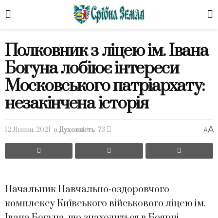
Полковник з ліцею ім. Івана
Богуна лобіює інтереси
Московського патріархату:
незакінчена історія
A
12 Липня, 2021
в
Духовність
73
A
Начальник Навчально-оздоровчого
комплексу Київського військового ліцею ім.
Івана Богуна, що знаходиться в Боярці,