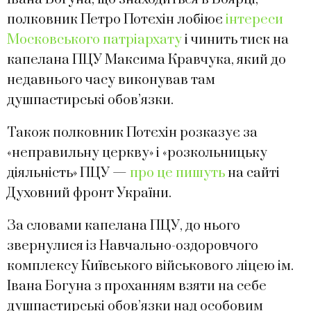
полковник Петро Потєхін лобіює
інтереси
Московського патріархату
і чинить тиск на
капелана ПЦУ Максима Кравчука, який до
недавнього часу виконував там
душпастирські обов’язки.
Також полковник Потєхін розказує за
«неправильну церкву» і «розкольницьку
діяльність» ПЦУ —
про це пишуть
на сайті
Духовний фронт України.
За словами капелана ПЦУ, до нього
звернулися із Навчально-оздоровчого
комплексу Київського військового ліцею ім.
Івана Богуна з проханням взяти на себе
душпастирські обов’язки над особовим