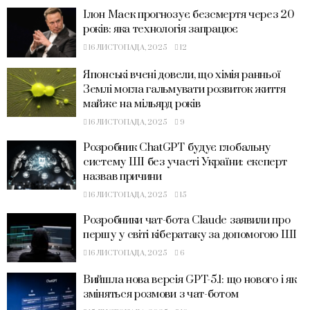
Ілон Маск прогнозує безсмертя через 20
років: яка технологія запрацює
16 ЛИСТОПАДА, 2025
12
Японські вчені довели, що хімія ранньої
Землі могла гальмувати розвиток життя
майже на мільярд років
16 ЛИСТОПАДА, 2025
9
Розробник ChatGPT будує глобальну
систему ШІ без участі України: експерт
назвав причини
16 ЛИСТОПАДА, 2025
15
Розробники чат-бота Claude заявили про
першу у світі кібератаку за допомогою ШІ
16 ЛИСТОПАДА, 2025
6
Вийшла нова версія GPT-5.1: що нового і як
зміняться розмови з чат-ботом