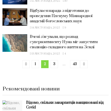
15 ЛИСТОПАДА, 2025
10
Відбулася нарада з підготовки до
проведення Пленуму Міжнародної
академії богословських наук
14 ЛИСТОПАДА, 2025
9
Вчені з’ясували, що розпад
суперконтиненту Нуна міг запустити
еволюцію складного життя на Землі
13 ЛИСТОПАДА, 2025
4
1
2
3
…
43
Рекомендовані новини
Відомо, скільки закарпатців вакциновані від
Covid