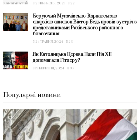
23 ВЕРЕСНЯ, 2021
22
Керуючий Мукачівсько-Карпатською
єпархією єпископ Віктор Бедь провів зустріч з
представниками Рахівського районного
благочиння
24 ТРАВНЯ, 2024
23
Як Католицька Церква Папи Пія XII
допомагала Гітлеру?
19 БЕРЕЗНЯ, 2024
36
Популярні новини