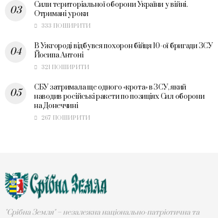
Сили територіальної оборони України у війні.
Отримані уроки
333 ПОШИРИТИ
В Ужгороді відбувся похорон бійця 10-ої бригади ЗСУ
Йосипа Антоні
321 ПОШИРИТИ
СБУ затримала ще одного «крота» в ЗСУ, який
наводив російські ракети по позиціях Сил оборони
на Донеччині
267 ПОШИРИТИ
"Срібна Земля" – незалежна національно-патріотична та