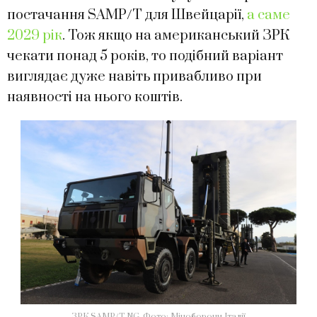
постачання SAMP/T для Швейцарії,
а саме
2029 рік
. Тож якщо на американський ЗРК
чекати понад 5 років, то подібний варіант
виглядає дуже навіть привабливо при
наявності на нього коштів.
ЗРК SAMP/T NG. Фото: Міноборони Італії