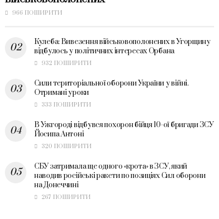
966 ПОШИРИТИ
Кулеба: Вивезення військовополонених в Угорщину
відбулось у політичних інтересах Орбана
932 ПОШИРИТИ
Сили територіальної оборони України у війні.
Отримані уроки
333 ПОШИРИТИ
В Ужгороді відбувся похорон бійця 10-ої бригади ЗСУ
Йосипа Антоні
320 ПОШИРИТИ
СБУ затримала ще одного «крота» в ЗСУ, який
наводив російські ракети по позиціях Сил оборони
на Донеччині
267 ПОШИРИТИ