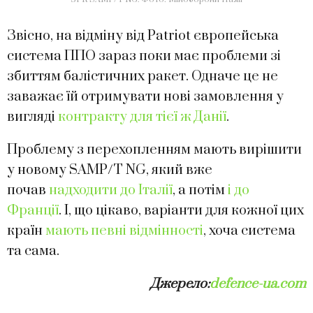
Звісно, на відміну від Patriot європейська
система ППО зараз поки має проблеми зі
збиттям балістичних ракет. Одначе це не
заважає їй отримувати нові замовлення у
вигляді
контракту для тієї ж Данії
.
Проблему з перехопленням мають вирішити
у новому SAMP/T NG, який вже
почав
надходити до Італії
, а потім
і до
Франції
. І, що цікаво, варіанти для кожної цих
країн
мають певні відмінності
, хоча система
та сама.
Джерело:
defence-ua.com