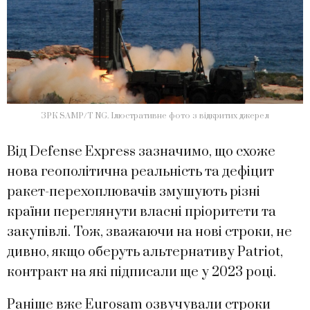
ЗРК SAMP/T NG. Ілюстративне фото з відкритих джерел
Від Defense Express зазначимо, що схоже
нова геополітична реальність та дефіцит
ракет-перехоплювачів змушують різні
країни переглянути власні пріоритети та
закупівлі. Тож, зважаючи на нові строки, не
дивно, якщо оберуть альтернативу Patriot,
контракт на які підписали ще у 2023 році.
Раніше вже Eurosam озвучували строки