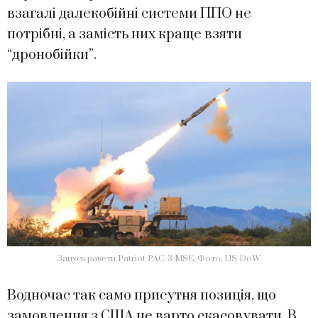
взагалі далекобійні системи ППО не
потрібні, а замість них краще взяти
“дронобійки”.
Запуск ракети Patriot PAC-3 MSE. Фото: US DoW
Водночас так само присутня позиція, що
замовлення з США не варто скасовувати. В