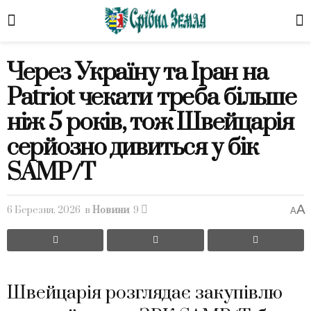
Через Україну та Іран на
Patriot чекати треба більше
ніж 5 років, тож Швейцарія
серйозно дивиться у бік
SAMP/T
A
6 Березня, 2026
в
Новини
9
A
Швейцарія розглядає закупівлю