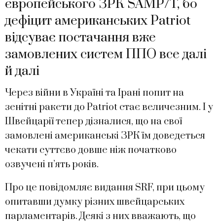
європейського ЗРК SAMP/T, бо
дефіцит американських Patriot
відсуває постачання вже
замовлених систем ППО все далі
й далі
Через війни в Україні та Ірані попит на
зенітні ракети до Patriot стає величезним. І у
Швейцарії тепер дізналися, що на свої
замовлені американські ЗРК їм доведеться
чекати суттєво довше ніж початково
озвучені п’ять років.
Про це повідомляє видання SRF, при цьому
опитавши думку різних швейцарських
парламентарів. Деякі з них вважають, що