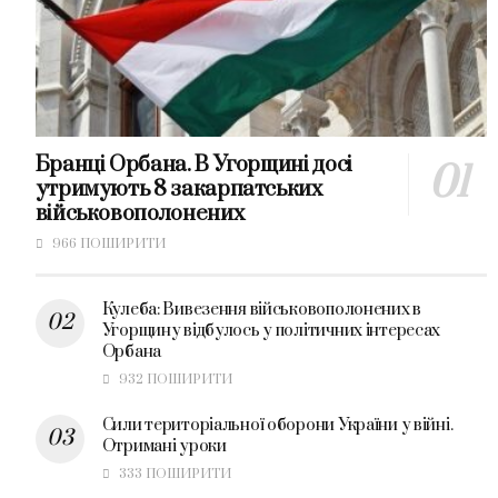
Бранці Орбана. В Угорщині досі
утримують 8 закарпатських
військовополонених
966 ПОШИРИТИ
Кулеба: Вивезення військовополонених в
Угорщину відбулось у політичних інтересах
Орбана
932 ПОШИРИТИ
Сили територіальної оборони України у війні.
Отримані уроки
333 ПОШИРИТИ