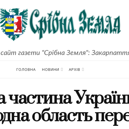
сайт газети "Срібна Земля": Закарпаття,
ГОЛОВНА
НОВИНИ
АРХІВ
а частина Україн
одна область пер