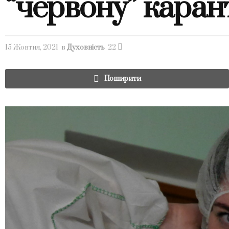
“червону” каран
15 Жовтня, 2021
в
Духовність
22
Поширити