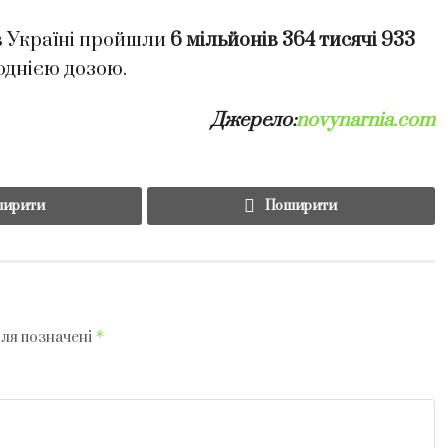
 в Україні пройшли
6 мільйонів 364 тисячі 933
 однією дозою.
Джерело:
novynarnia.com
ирити
Поширити
*
оля позначені