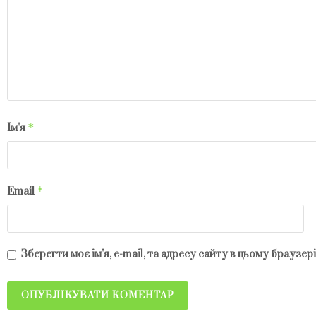
*
Ім'я
*
Email
Зберегти моє ім'я, e-mail, та адресу сайту в цьому браузе