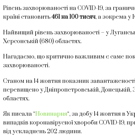
Рівень захворюваності на COVID-19, за граничн
країні становить
461 на 100 тисяч
, а зокрема у 
Найвищий рівень захворюваності – у Луганській 
Херсонській (680) областях.
Нагадаємо, що критично важливим є саме пока
захворюваності.
Станом на 14 жовтня показник завантаженості 
перевищено у Дніпропетровській, Донецькій, З
областях.
Як писала “
Новинарня
“, за добу 14 жовтня в 
випадків коронавірусної хвороби COVID-19, пр
від ускладнень 202 людини.