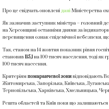
Про це свідчать оновлені
дані
Міністерства ох
Як зазначив заступник міністра – головний д
на Херсонщині останніми днями за індикатор
перевищення ознак епідемічної небезпеки, що 
Так, станом на 14 жовтня показник рівня госпі
становив
115,1
на 100 тисяч населення, тоді як 
100 тисяч насеення.
Критеріям
помаранчевої зони
відповідають Во
Житомирська, Запорізька, Київська, Луганська
Тернопільська, Харківська, Хмельницька, Черк
Решта областей та Київ поки що залишаються