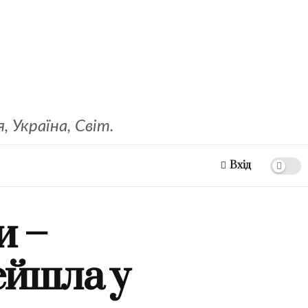
 Україна, Світ.
Вхід
и –
ейшла у