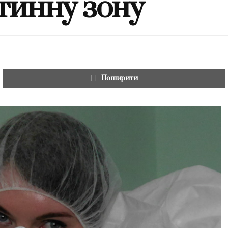
тинну зону
Поширити