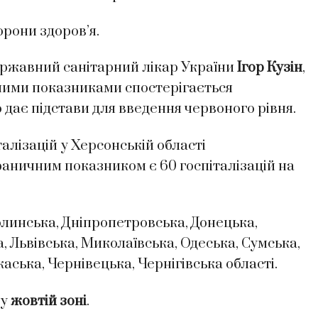
орони здоров’я.
ержавний санітарний лікар України
Ігор Кузін
,
ними показниками спостерігається
дає підстави для введення червоного рівня.
талізацій у Херсонській області
граничним показником є 60 госпіталізацій на
линська, Дніпропетровська, Донецька,
, Львівська, Миколаївська, Одеська, Сумська,
аська, Чернівецька, Чернігівська області.
 у
жовтій зоні
.