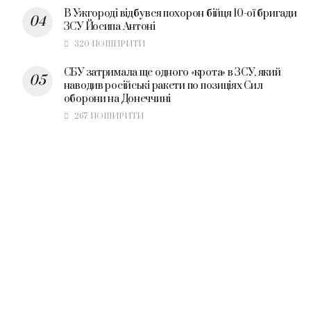
В Ужгороді відбувся похорон бійця 10-ої бригади
ЗСУ Йосипа Антоні
320 ПОШИРИТИ
СБУ затримала ще одного «крота» в ЗСУ, який
наводив російські ракети по позиціях Сил
оборони на Донеччині
267 ПОШИРИТИ