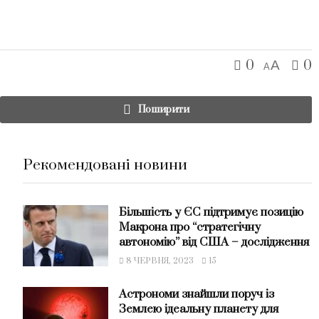
0
0
A
A
Поширити
Рекомендовані новини
Більшість у ЄС підтримує позицію
Макрона про “стратегічну
автономію” від США – дослідження
8 ЧЕРВНЯ, 2023
15
Астрономи знайшли поруч із
Землею ідеальну планету для