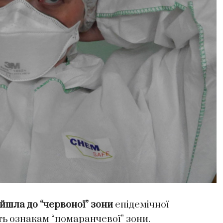
йшла до “червоної” зони
епідемічної
ть ознакам “помаранчевої” зони.