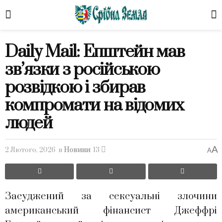
Daily Mail: Епштейн мав
зв’язки з російською
розвідкою і збирав
компромати на відомих
людей
A
2 Лютого, 2026
в
Новини
13
A
Засуджений за сексуальні злочини
американський фінансист Джеффрі