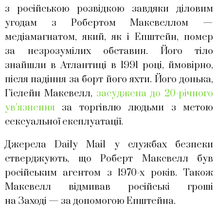
з російською розвідкою завдяки діловим
угодам з Робертом Максвеллом —
медіамагнатом, який, як і Епштейн, помер
за незрозумілих обставин. Його тіло
знайшли в Атлантиці в 1991 році, ймовірно,
після падіння за борт його яхти. Його донька,
Гіслейн Максвелл,
засуджена до 20-річного
ув’язнення
за торгівлю людьми з метою
сексуальної експлуатації.
Джерела Daily Mail у службах безпеки
стверджують, що Роберт Максвелл був
російським агентом з 1970-х років. Також
Максвелл відмивав російські гроші
на Заході — за допомогою Епштейна.