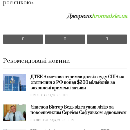
росіянкою».
Джерело:
hromadske.ua
Рекомендовані новини
ДТЕК Ахметова отримав дозвіл суду США на
стягнення з РФ понад $300 мільйонів за
захоплені кримські активи
21 ЛЮТОГО, 2026
13
Єпископ Віктор Бедь відслужив літію за
новоспочилим Сергієм Сафульком, адвокатом
17 ЛИСТОПАДА, 2025
18