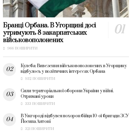
Бранці Орбана. В Угорщині досі
утримують 8 закарпатських
військовополонених
966 ПОШИРИТИ
Кулеба: Вивезення військовополонених в Угорщину
відбулось у політичних інтересах Орбана
932 ПОШИРИТИ
Сили територіальної оборони України у війні.
Отримані уроки
333 ПОШИРИТИ
В Ужгороді відбувся похорон бійця 10-ої бригади ЗСУ
Йосипа Антоні
321 ПОШИРИТИ