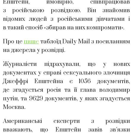
Епштейн, ймовірно, співпрацював
з російською розвідкою. Він знайомив
відомих людей з російськими дівчатами і
в такий спосіб «збирав на них компромати».
Про це
пише
таблоїд Daily Mail з посиланням
на джерела у розвідці.
Журналісти підрахували, що у нових
документах у справі сексуального злочинця
Джеффрі Епштейна є 1056 документів,
де згадується росія та її глава володимир
путін, та 9629 документів, у яких згадується
Москва.
Американські експерти з розвідки
вважають, що Епштейн завів зв’язки