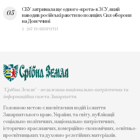
СБУ затримала ще одного «крота» в ЗСУ, який
наводив російські ракети по позиціях Сил оборони
на Донеччині
267 ПОШИРИТИ
"Срібна Земля" – незалежна національно-патріотична та
інформаційна газета Закарпаття.
Головною метою є висвітлення подій із життя
Закарпатського краю, України, та світу, публікації
соціально-політичних, національно-патріотичних,
історично-краєзнавчих, комерційно-економічних, освітньо-
просвітницьких та духовно-релегійних матеріалів.