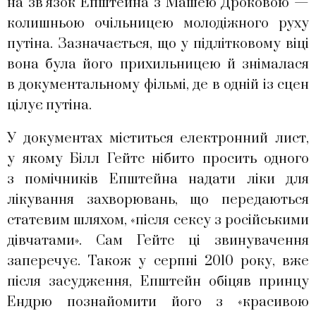
на зв’язок Епштейна з Машею Дроковою —
колишньою очільницею молодіжного руху
путіна. Зазначається, що у підлітковому віці
вона була його прихильницею й знімалася
в документальному фільмі, де в одній із сцен
цілує путіна.
У документах міститься електронний лист,
у якому Білл Гейтс нібито просить одного
з помічників Епштейна надати ліки для
лікування захворювань, що передаються
статевим шляхом, «після сексу з російськими
дівчатами». Сам Гейтс ці звинувачення
заперечує. Також у серпні 2010 року, вже
після засудження, Епштейн обіцяв принцу
Ендрю познайомити його з «красивою