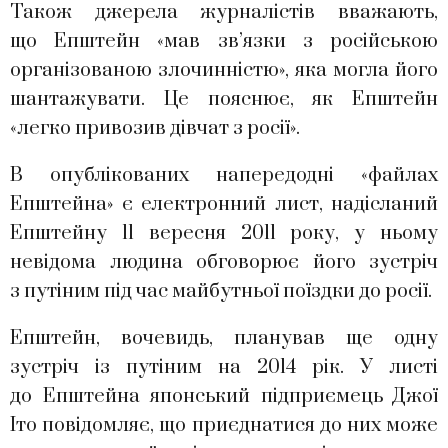
Також джерела журналістів вважають,
що Епштейн «мав зв’язки з російською
організованою злочинністю», яка могла його
шантажувати. Це пояснює, як Епштейн
«легко привозив дівчат з росії».
В опублікованих напередодні «файлах
Епштейна» є електронний лист, надісланий
Епштейну 11 вересня 2011 року, у ньому
невідома людина обговорює його зустріч
з путіним під час майбутньої поїздки до росії.
Епштейн, вочевидь, планував ще одну
зустріч із путіним на 2014 рік. У листі
до Епштейна японський підприємець Джої
Іто повідомляє, що приєднатися до них може