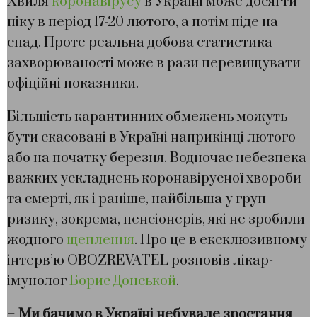
Хвиля
коронавірусу
в Україні може досягти
піку в період 17-20 лютого, а потім піде на
спад. Проте реальна добова статистика
захворюваності може в рази перевищувати
офіційні показники.
Більшість карантинних обмежень можуть
бути скасовані в Україні наприкінці лютого
або на початку березня. Водночас небезпека
важких ускладнень коронавірусної хвороби
та смерті, як і раніше, найбільша у груп
ризику, зокрема, пенсіонерів, які не зробили
жодного
щеплення
. Про це в ексклюзивному
інтерв’ю OBOZREVATEL розповів лікар-
імунолог
Борис Донськой
.
–
Ми бачимо в Україні небувале зростання