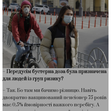
–
Передусім бустерна доза була призначена
для людей із груп ризику?
– Так. Бо там ми бачимо різницю. Навіть
двократно вакцинований пенсіонер 75 років
має 0,5% ймовірності важкого перебігу. А