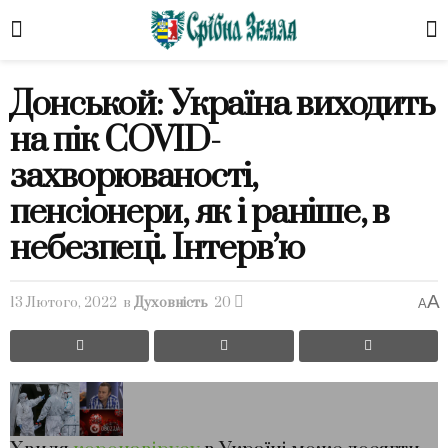
Донськой: Україна виходить
на пік COVID-
захворюваності,
пенсіонери, як і раніше, в
небезпеці. Інтерв’ю
A
13 Лютого, 2022
в
Духовність
20
A