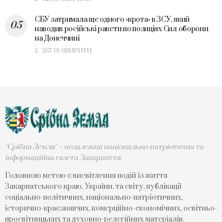
СБУ затримала ще одного «крота» в ЗСУ, який
наводив російські ракети по позиціях Сил оборони
на Донеччині
267 ПОШИРИТИ
"Срібна Земля" – незалежна національно-патріотична та
інформаційна газета Закарпаття.
Головною метою є висвітлення подій із життя
Закарпатського краю, України, та світу, публікації
соціально-політичних, національно-патріотичних,
історично-краєзнавчих, комерційно-економічних, освітньо-
просвітницьких та духовно-релегійних матеріалів.