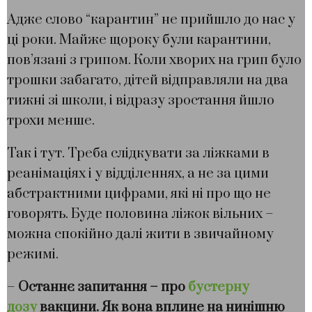
Адже слово “карантин” не прийшло до нас у
ці роки. Майже щороку були карантини,
пов’язані з грипом. Коли хворих на грип було
трошки забагато, дітей відправляли на два
тижні зі школи, і відразу зростання йшло
трохи менше.
Так і тут. Треба слідкувати за ліжками в
реанімаціях і у відділеннях, а не за цими
абстрактними цифрами, які ні про що не
говорять. Буде половина ліжок вільних –
можна спокійно далі жити в звичайному
режимі.
–
Останнє запитання – про
бустерну
дозу
вакцини. Як вона вплине на нинішню