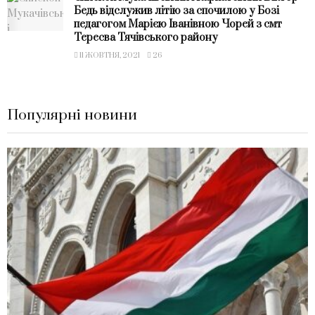
Бедь відслужив літію за спочилою у Бозі
педагогом Марією Іванівною Чорей з смт
Тересва Тячівського району
11 ЖОВТНЯ, 2021
26
Популярні новини