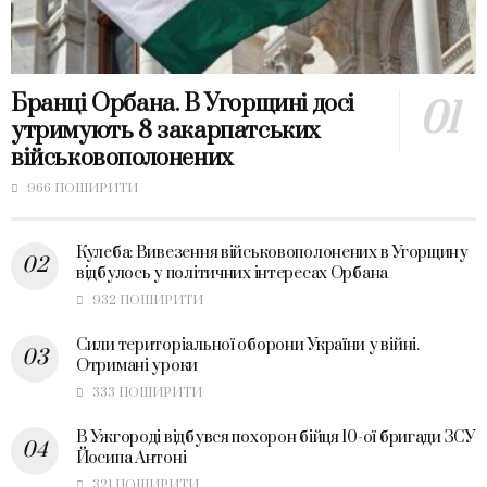
Бранці Орбана. В Угорщині досі
утримують 8 закарпатських
військовополонених
966 ПОШИРИТИ
Кулеба: Вивезення військовополонених в Угорщину
відбулось у політичних інтересах Орбана
932 ПОШИРИТИ
Сили територіальної оборони України у війні.
Отримані уроки
333 ПОШИРИТИ
В Ужгороді відбувся похорон бійця 10-ої бригади ЗСУ
Йосипа Антоні
321 ПОШИРИТИ