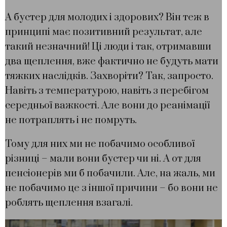
А бустер для молодих і здорових? Він теж в
принципі має позитивний результат, але
такий незначний! Ці люди і так, отримавши
два щеплення, вже фактично не будуть мати
тяжких наслідків. Захворіти? Так, запросто.
Навіть з температурою, навіть з перебігом
середньої важкості. Але вони до реанімації
не потраплять і не помруть.
Тому для них ми не побачимо особливої
різниці – мали вони бустер чи ні. А от для
пенсіонерів ми б побачили. Але, на жаль, ми
не побачимо це з іншої причини – бо вони не
роблять щеплення взагалі.