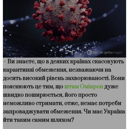
–
Ви знаєте, що в деяких країнах скасовують
карантинні обмеження, незважаючи на
досить високий рівень захворюваності. Вони
пояснюють це тим, що
штам Омікрон
дуже
швидко поширюється, його просто
неможливо стримати, отже, немає потреби
запроваджувати обмеження. Чи має Україна
йти таким самим шляхом?