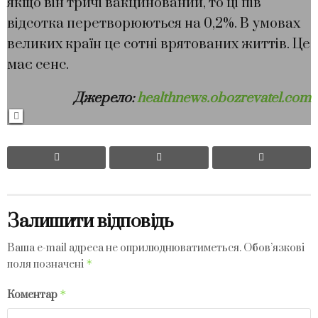
якщо він тричі вакцинований, то ці пів
відсотка перетворюються на 0,2%. В умовах
великих країн це сотні врятованих життів. Це
має сенс.
Джерело:
healthnews.obozrevatel.com
Залишити відповідь
Ваша e-mail адреса не оприлюднюватиметься.
Обов’язкові
*
поля позначені
*
Коментар