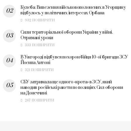
Кулеба: Вивезення військовополонених в Угорщину
відбулось у політичних інтересах Орбана
932 ПОШИРИТИ
Сили територіальної оборони України у війні.
Отримані уроки
333 ПОШИРИТИ
В Ужгороді відбувся похорон бійця 10-ої бригади ЗСУ
Йосипа Антоні
321 ПОШИРИТИ
СБУ затримала ще одного «крота» в ЗСУ, який
наводив російські ракети по позиціях Сил оборони
на Донеччині
267 ПОШИРИТИ