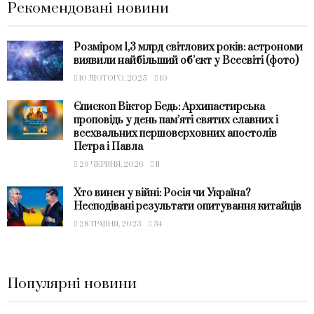
Рекомендовані новини
Розміром 1,3 млрд світлових років: астрономи
виявили найбільший об’єкт у Всесвіті (фото)
10 ЛЮТОГО, 2025
10
Єпископ Віктор Бедь: Архипастирська
проповідь у день пам’яті святих славних і
всехвальних першоверховних апостолів
Петра і Павла
29 ЧЕРВНЯ, 2026
11
Хто винен у війні: Росія чи Україна?
Несподівані результати опитування китайців
28 ТРАВНЯ, 2023
34
Популярні новини