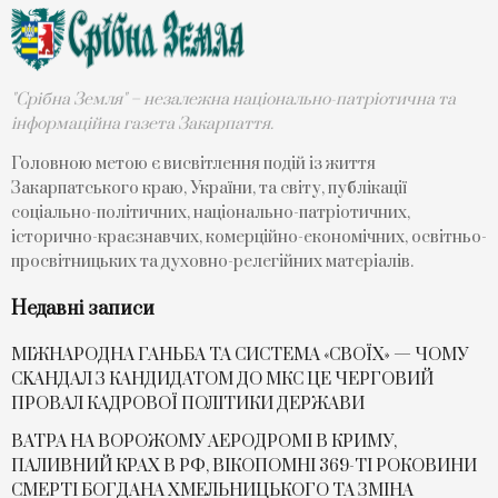
"Срібна Земля" – незалежна національно-патріотична та
інформаційна газета Закарпаття.
Головною метою є висвітлення подій із життя
Закарпатського краю, України, та світу, публікації
соціально-політичних, національно-патріотичних,
історично-краєзнавчих, комерційно-економічних, освітньо-
просвітницьких та духовно-релегійних матеріалів.
Недавні записи
МІЖНАРОДНА ГАНЬБА ТА СИСТЕМА «СВОЇХ» — ЧОМУ
СKАНДАЛ З КАНДИДАТОМ ДО МКС ЦЕ ЧЕРГОВИЙ
ПРОВАЛ КАДРОВОЇ ПОЛІТИКИ ДЕРЖАВИ
ВАТРА НА ВОРОЖОМУ АЕРОДРОМІ В КРИМУ,
ПАЛИВНИЙ КРАХ В РФ, ВІКОПОМНІ 369-ТІ РОКОВИНИ
СМЕРТІ БОГДАНА ХМЕЛЬНИЦЬКОГО ТА ЗМІНА