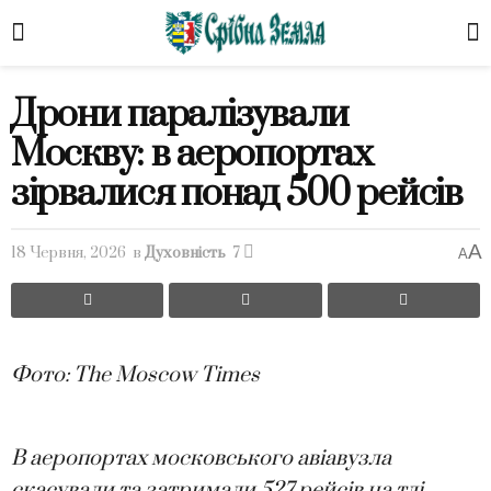
Дрони паралізували
Москву: в аеропортах
зірвалися понад 500 рейсів
A
18 Червня, 2026
в
Духовність
7
A
Фото: The Moscow Times
В аеропортах московського авіавузла
скасували та затримали 527 рейсів на тлі