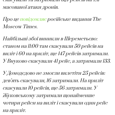
масованої атаки дронів.
Про це
повідомляє
російське видання The
Moscow Times.
Найбільші збої виникли в Шереметьєво:
станом на 11:00 там скасували 50 рейсів на
виліт і 60 на приліт, ще 147 рейсів затримали.
У Внуково скасували 41 рейс, а затримали 133.
У Домодєдово не змогли вилетіти 25 рейсів:
дев’ять скасували, 16 затримали. На приліт
скасували 10 рейсів, ще 56 затримали. У
Жуковському затримали щонайменше
чотири рейси на виліт і скасували один рейс
на приліт.