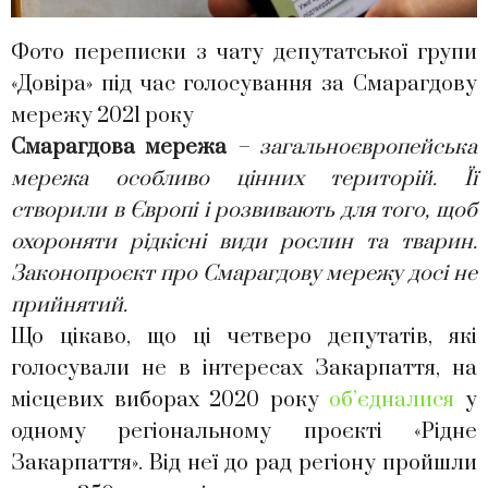
Фото переписки з чату депутатської групи
«Довіра» під час голосування за Смарагдову
мережу 2021 року
Смарагдова мережа
– загальноєвропейська
мережа особливо цінних територій. Її
створили в Європі і розвивають для того, щоб
охороняти рідкісні види рослин та тварин.
Законопроєкт про Смарагдову мережу досі не
прийнятий.
Що цікаво, що ці четверо депутатів, які
голосували не в інтересах Закарпаття, на
місцевих виборах 2020 року
об’єдналися
у
одному регіональному проєкті «Рідне
Закарпаття». Від неї до рад регіону пройшли