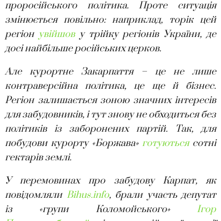
проросійського політика. Проте ситуація
змінюється повільно: наприклад, торік цей
регіон
увійшов
у трійку регіонів України, де
досі найбільше російських церков.
Але курортне Закарпаття – це не лише
контраверсійна політика, це ще й бізнес.
Регіон залишається зоною значних інтересів
для забудовників, і тут знову не обходиться без
політиків із заборонених партій. Так, для
побудови курорту «Боржава»
готуються
сотні
гектарів землі.
У перемовинах про забудову Карпат, як
повідомляли
Bihus.info
, брали участь депутат
із «групи Коломойського»
Ігор