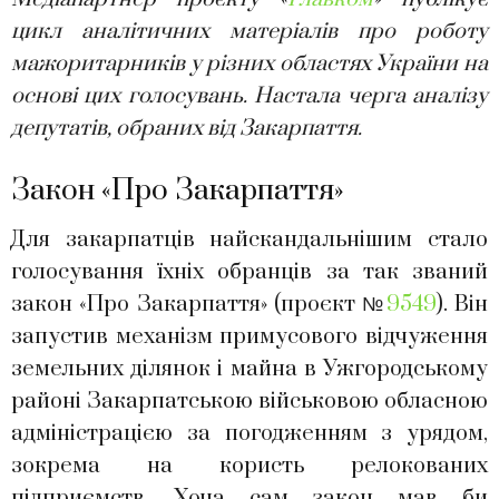
цикл аналітичних матеріалів про роботу
мажоритарників у різних областях України на
основі цих голосувань. Настала черга аналізу
депутатів, обраних від Закарпаття.
Закон «Про Закарпаття»
Для закарпатців найскандальнішим стало
голосування їхніх обранців за так званий
закон «Про Закарпаття» (проєкт №
9549
). Він
запустив механізм примусового відчуження
земельних ділянок і майна в Ужгородському
районі Закарпатською військовою обласною
адміністрацією за погодженням з урядом,
зокрема на користь релокованих
підприємств. Хоча сам закон мав би