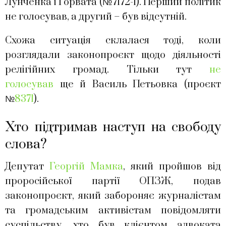
Лунченка і Горвата (№7172-1). Перший політик
не голосував, а другий – був відсутній.
Схожа ситуація склалася тоді, коли
розглядали законопроєкт щодо діяльності
релігійних громад. Тільки тут
не
голосував
ще й Василь Петьовка (проєкт
№
8371
).
Хто підтримав наступ на свободу
слова?
Депутат
Георгій Мамка
, який пройшов від
проросійської партії ОПЗЖ, подав
законопроєкт, який забороняє журналістам
та громадським активістам повідомляти
суспільству, хто був клієнтом адвоката