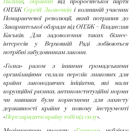
Палиця
,
обраний
від проросійської партії
ОПЗЖ
Сергій Льовочкін
і колишній учасник
Помаранчевої революції, який потрапив до
Закарпатської облради від ОПЗЖ – Владислав
Каськів. Для задоволення таких бізнес-
інтересів у Верховній Раді лобіюються
потрібні забудовникам закони.
«Голка» разом з іншими громадськими
організаціями склала перелік знакових для
країни законодавчих ініціатив, які мали
корупційні ризики, антиконституційні норми
чи навпаки були корисними для захисту
державності країни у новому інструменті
«
Перезарядити країну тобі під силу
».
Медіапартнер проєкту «
Главком
» публікує