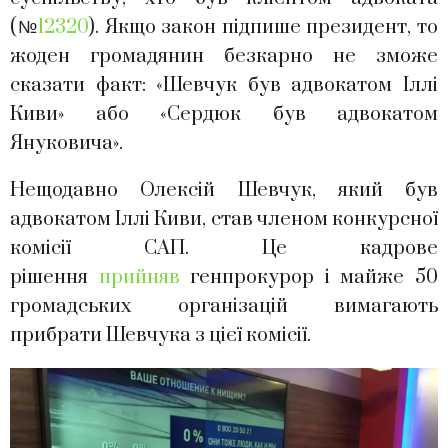
(№
12320
). Якщо закон підпише президент, то
жоден громадянин безкарно не зможе
сказати факт: «Шевчук був адвокатом Іллі
Киви» або «Сердюк був адвокатом
Януковича».
Нещодавно Олексій Шевчук, який був
адвокатом Іллі Киви, став членом конкурсної
комісії САП. Це кадрове
рішення
прийняв
генпрокурор і майже 50
громадських організацій вимагають
прибрати Шевчука з цієї комісії.