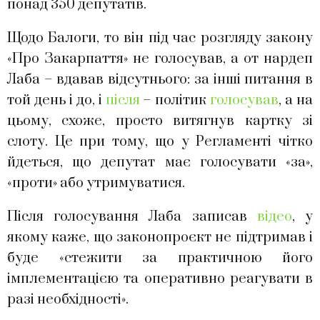
понад 350 депутатів.
Щодо Балоги, то він під час розгляду закону
«Про Закарпаття» не голосував, а от нардеп
Лаба – вдавав відсутнього: за інші питання в
той день і до, і
після
– політик
голосував
, а на
цьому, схоже, просто витягнув картку зі
слоту. Це при тому, що у Регламенті чітко
йдеться, що депутат має голосувати «за»,
«проти» або утримуватися.
Після голосування Лаба записав
відео
, у
якому каже, що законопроєкт не підтримав і
буде «стежити за практичною його
імплементацією та оперативно реагувати в
разі необхідності».