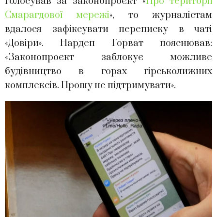
голосував за законопроєкт «
Про території
Смарагдової мережі
», то журналістам
вдалося зафіксувати переписку в чаті
«Довіри». Нардеп Горват пояснював:
«Законопроєкт заблокує можливе
будівництво в горах гірськолижних
комплексів. Прошу не підтримувати».