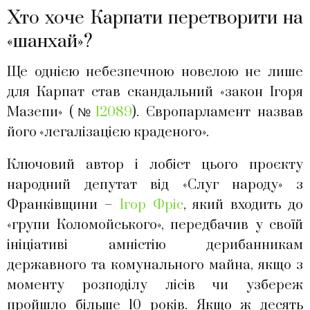
Хто хоче Карпати перетворити на
«шанхай»?
Ще однією небезпечною новелою не лише
для Карпат став скандальний «закон Ігоря
Мазепи» (№
12089
). Європарламент назвав
його «легалізацією краденого».
Ключовий автор і лобіст цього проєкту
народний депутат від «Слуг народу» з
Франківщини –
Ігор Фріс
, який входить до
«групи Коломойського», передбачив у своїй
ініціативі амністію дерибанникам
державного та комунального майна, якщо з
моменту розподілу лісів чи узбереж
пройшло більше 10 років. Якщо ж десять