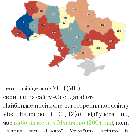
Географія церков УПЦ (МП)
скриншот з сайту «Опендатабот»
Найбільше політичне загострення конфлікту
між Балогою і СДПУ(о) відбулося під
час
виборів мера у Мукачево (2004 рік)
, коли
Балога від «Нашої України», згідно із