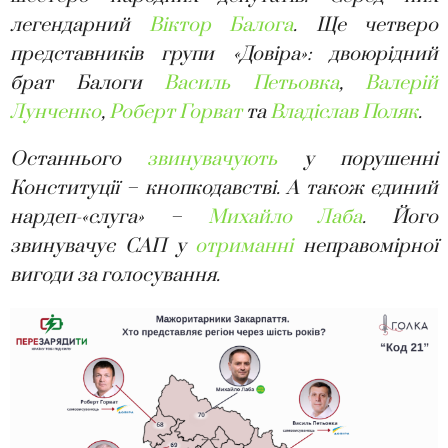
легендарний
Віктор Балога
.
Ще четверо
представників групи «Довіра»: двоюрідний
брат Балоги
Василь Петьовка
,
Валерій
Лунченко
,
Роберт Горват
та
Владіслав Поляк
.
Останнього
звинувачують
у порушенні
Конституції – кнопкодавстві. А також єдиний
нардеп-«слуга» –
Михайло Лаба
. Його
звинувачує САП у
отриманні
неправомірної
вигоди за голосування.