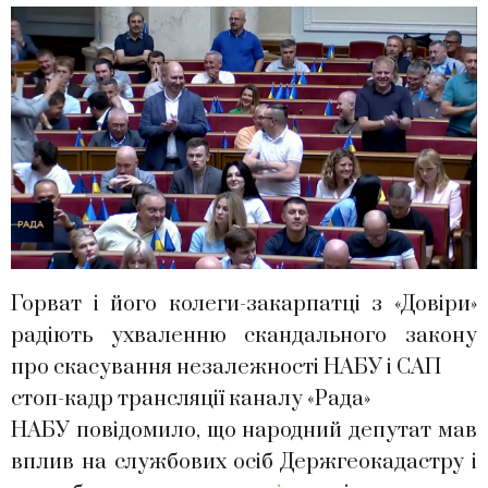
Горват і його колеги-закарпатці з «Довіри»
радіють ухваленню скандального закону
про скасування незалежності НАБУ і САП
стоп-кадр трансляції каналу «Рада»
НАБУ повідомило, що народний депутат мав
вплив на службових осіб Держгеокадастру і