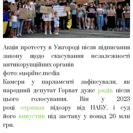
Акція протесту в Ужгороді після підписання
закону щодо скасування незалежності
антикорупційних органів
фото: suspilne.media
Камери у парламенті зафіксували, як
народний депутат Горват дуже
радів
після
цього голосування. Він у 2023
році
отримав
підозру від НАБУ, і суд
його
випустив
під заставу у понад 26 млн
грн.