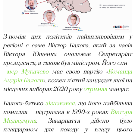
З-поміж цих політиків найвпливовішим у
регіоні є саме Віктор Балога, який за часів
Віктора Ющенка очолював Секретаріат
президента, а також був міністром. Його син –
мер Мукачево
має свою партію «
Команда
Андрія Балоги
», кожен п’ятий кандидат якої на
місцевих виборах 2020 року
отримав
мандат.
Балога-батько
зізнавався
, що його найбільша
помилка – підтримка в 1990-х роках
Віктора
Медведчука
. Закарпаття дійсно було
плацдармом для походу у владу цього