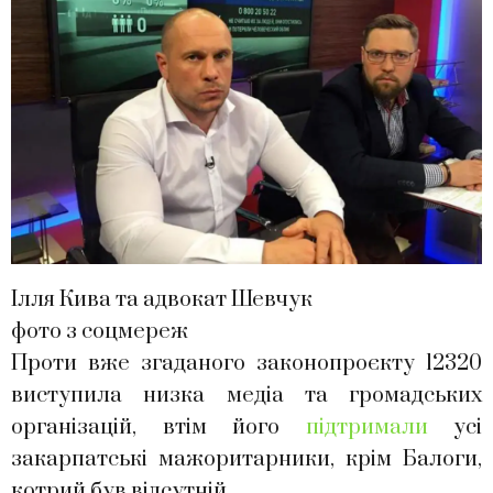
Ілля Кива та адвокат Шевчук
фото з соцмереж
Проти вже згаданого законопроєкту 12320
виступила низка медіа та громадських
організацій, втім його
підтримали
усі
закарпатські мажоритарники, крім Балоги,
котрий був відсутній.