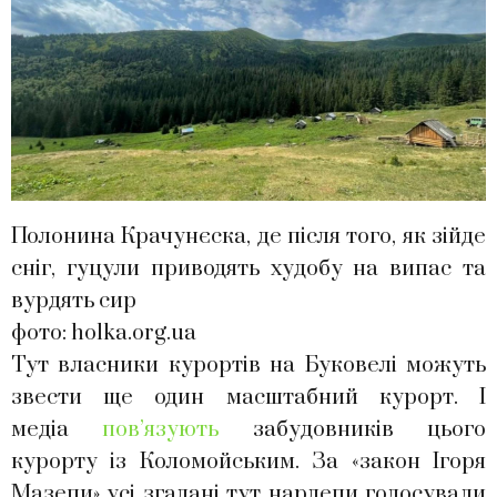
Полонина Крачунєска, де після того, як зійде
сніг, гуцули приводять худобу на випас та
вурдять сир
фото: holka.org.ua
Тут власники курортів на Буковелі можуть
звести ще один масштабний курорт. І
медіа
пов’язують
забудовників цього
курорту із Коломойським. За «закон Ігоря
Мазепи» усі згадані тут нардепи голосували