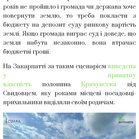
років не пройшло і громада чи держава хоче
повернути землю, то треба покласти з
бюджету на депозит суду ринкову вартість
землі. Якщо громада виграє суд і доведе, що
земля набута незаконно, вона втрачає
бюджетні гроші.
На Закарпатті за таким сценарієм
виведена
у приватну
власність
полонина
Крачунєска
під
Свидовцем, яку роками місцеві посадовці-
прихильники виділяли своїм родичам.