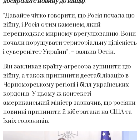
доскрольте новину до кінця)
.
“Давайте чітко говорити, що Росія почала цю
війну, і Росія є тим каменем, який
перешкоджає мирному врегулюванню. Вони
почали порушувати територіальну цілісність
і суверенітет України”, – заявив Остін.
Він закликав країну-агресора зупинити цю
війну, а також припинити дестабілізацію в
Чорноморському регіоні і біля українських
кордонів. У цьому ж контексті
американський міністр зазначив, що росіяни
повинні припинити й кібератаки на США та
їхніх союзників.