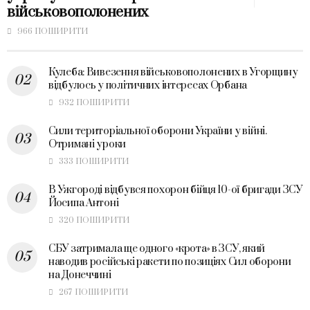
військовополонених
966 ПОШИРИТИ
Кулеба: Вивезення військовополонених в Угорщину
відбулось у політичних інтересах Орбана
932 ПОШИРИТИ
Сили територіальної оборони України у війні.
Отримані уроки
333 ПОШИРИТИ
В Ужгороді відбувся похорон бійця 10-ої бригади ЗСУ
Йосипа Антоні
320 ПОШИРИТИ
СБУ затримала ще одного «крота» в ЗСУ, який
наводив російські ракети по позиціях Сил оборони
на Донеччині
267 ПОШИРИТИ