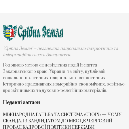
"Срібна Земля" – незалежна національно-патріотична та
інформаційна газета Закарпаття.
Головною метою є висвітлення подій із життя
Закарпатського краю, України, та світу, публікації
соціально-політичних, національно-патріотичних,
історично-краєзнавчих, комерційно-економічних, освітньо-
просвітницьких та духовно-релегійних матеріалів.
Недавні записи
МІЖНАРОДНА ГАНЬБА ТА СИСТЕМА «СВОЇХ» — ЧОМУ
СKАНДАЛ З КАНДИДАТОМ ДО МКС ЦЕ ЧЕРГОВИЙ
ПРОВАЛ КАДРОВОЇ ПОЛІТИКИ ДЕРЖАВИ