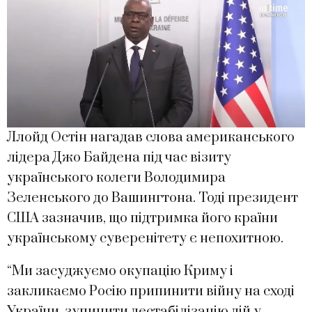
Ллойд Остін нагадав слова американського
лідера Джо Байдена під час візиту
українського колеги Володимира
Зеленського до Вашингтона. Тоді президент
США зазначив, що підтримка його країни
українському суверенітету є непохитною.
“Ми засуджуємо окупацію Криму і
закликаємо Росію припинити війну на сході
України, зупинити дестабілізацію дій у