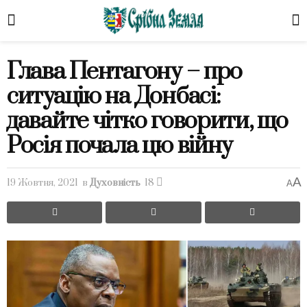
Глава Пентагону – про
ситуацію на Донбасі:
давайте чітко говорити, що
Росія почала цю війну
A
19 Жовтня, 2021
в
Духовність
18
A