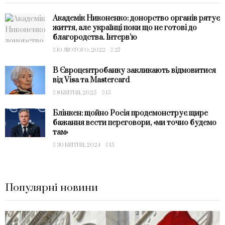
Академік Никоненко: донорство органів рятує
життя, але українці поки що не готові до
благородства. Інтерв’ю
10 ЛЮТОГО, 2022
27
В Євроцентробанку закликають відмовитися
від Visa та Mastercard
8 КВІТНЯ, 2025
15
Блінкен: щойно Росія продемонструє щире
бажання вести переговори, «ми точно будемо
там»
30 КВІТНЯ, 2024
15
Популярні новини