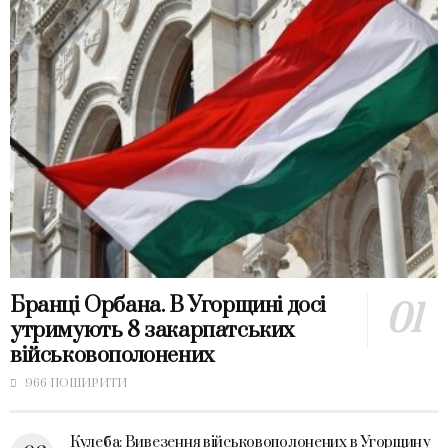
Бранці Орбана. В Угорщині досі
утримують 8 закарпатських
військовополонених
966 ПОШИРИТИ
Кулеба: Вивезення військовополонених в Угорщину