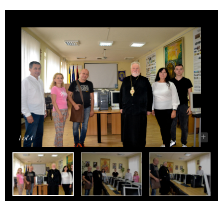
-
+
1
of 4