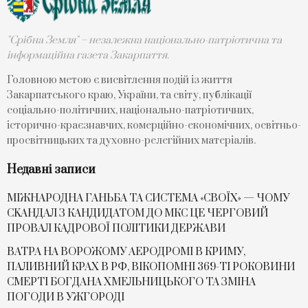
"Срібна Земля" – незалежна національно-патріотична та
інформаційна газета Закарпаття.
Головною метою є висвітлення подій із життя
Закарпатського краю, України, та світу, публікації
соціально-політичних, національно-патріотичних,
історично-краєзнавчих, комерційно-економічних, освітньо-
просвітницьких та духовно-релегійних матеріалів.
Недавні записи
МІЖНАРОДНА ГАНЬБА ТА СИСТЕМА «СВОЇХ» — ЧОМУ
СKАНДАЛ З КАНДИДАТОМ ДО МКС ЦЕ ЧЕРГОВИЙ
ПРОВАЛ КАДРОВОЇ ПОЛІТИКИ ДЕРЖАВИ
ВАТРА НА ВОРОЖОМУ АЕРОДРОМІ В КРИМУ,
ПАЛИВНИЙ КРАХ В РФ, ВІКОПОМНІ 369-ТІ РОКОВИНИ
СМЕРТІ БОГДАНА ХМЕЛЬНИЦЬКОГО ТА ЗМІНА
ПОГОДИ В УЖГОРОДІ