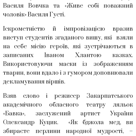
Василя Вовчка та «Живе собі поважний
чоловік» Василя Густі.
Іскрометністю й імпровізацією вразив
виступ студентів згаданого вишу, які взяли
на себе місію героїв, які зустрічаються в
записаних Іваном Хлантою казках.
Використовуючи маски із зображенням
тварин, вони вдало і з гумором доповнювали
декламування віршів.
Взяв слово і режисер Закарпатського
академічного обласного театру ляльок
«Бавка», заслужений артист України
Олександр Куцик. «Як бджола мед, ви
збираєте перлини народної мудрості, –