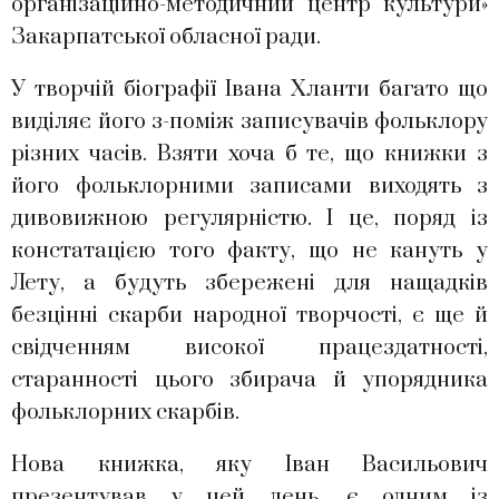
організаційно-методичний центр культури»
Закарпатської обласної ради.
У творчій біографії Івана Хланти багато що
виділяє його з-поміж записувачів фольклору
різних часів. Взяти хоча б те, що книжки з
його фольклорними записами виходять з
дивовижною регулярністю. І це, поряд із
констатацією того факту, що не кануть у
Лету, а будуть збережені для нащадків
безцінні скарби народної творчості, є ще й
свідченням високої працездатності,
старанності цього збирача й упорядника
фольклорних скарбів.
Нова книжка, яку Іван Васильович
презентував у цей день, є одним із