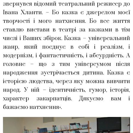
звернувся відомий театральний режисер до
Івана Хланти. – Бо казка є джерелом моєї
творчості і мого натхнення. Бо все життя
ставлю вистави в театрі за казками в тім
числі і Ваших збірок. Казка – універсальний
жанр, який поєднує в собі і реалізм, і
модернізм, і фантастичність, і абсурдність. А
головне – що з тим універсумом після
народження зустрічається дитина. Казка є
історією людства, через яку можна вивчити
народ. У ній – ідентичність, гумор, історія,
характер закарпатців. Дякуємо вам і
бажаємо натхнення».