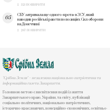
321 ПОШИРИТИ
СБУ затримала ще одного «крота» в ЗСУ, який
наводив російські ракети по позиціях Сил оборони
на Донеччині
267 ПОШИРИТИ
"Срібна Земля" – незалежна національно-патріотична та
інформаційна газета Закарпаття.
Головною метою є висвітлення подій із життя
Закарпатського краю, України, та світу, публікації
соціально-політичних, національно-патріотичних,
історично-краєзнавчих, комерційно-економічних, освітньо-