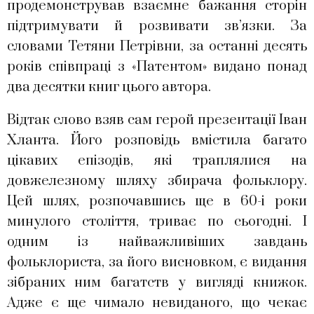
продемонстрував взаємне бажання сторін
підтримувати й розвивати зв’язки. За
словами Тетяни Петрівни, за останні десять
років співпраці з «Патентом» видано понад
два десятки книг цього автора.
Відтак слово взяв сам герой презентації Іван
Хланта. Його розповідь вмістила багато
цікавих епізодів, які траплялися на
довжелезному шляху збирача фольклору.
Цей шлях, розпочавшись ще в 60-і роки
минулого століття, триває по сьогодні. І
одним із найважливіших завдань
фольклориста, за його висновком, є видання
зібраних ним багатств у вигляді книжок.
Адже є ще чимало невиданого, що чекає