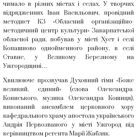
чимало в різних містах і селах. У творчих
відрядженнях Іван Васильович, провідний
методист КЗ «Обласний організаційно-
методичний центр культури» Закарпатської
обласної ради, побував у місті Хуст і селі
Копашново однойменного району, в селі
Ставне, у Великому Березному на
Ужгородщині…
Хвилююче прозвучав Духовний гімн «Боже
великий, єдиний» (слова Олександра
Кониського, музика Олександра Кошиця),
виконаний ансамблем церковного хору
кафедрального храму апостола українського
Андрія Первозваного у місті Ужгород під
керівництвом регента Марії Жабляк.