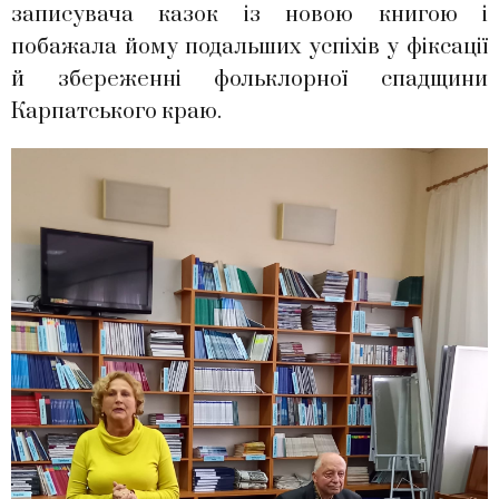
записувача казок із новою книгою і
побажала йому подальших успіхів у фіксації
й збереженні фольклорної спадщини
Карпатського краю.