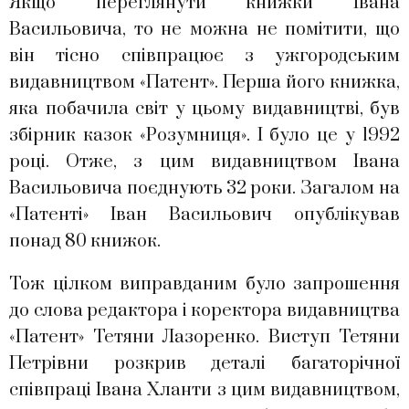
Якщо переглянути книжки Івана
Васильовича, то не можна не помітити, що
він тісно співпрацює з ужгородським
видавництвом «Патент». Перша його книжка,
яка побачила світ у цьому видавництві, був
збірник казок «Розумниця». І було це у 1992
році. Отже, з цим видавництвом Івана
Васильовича поєднують 32 роки. Загалом на
«Патенті» Іван Васильович опублікував
понад 80 книжок.
Тож цілком виправданим було запрошення
до слова редактора і коректора видавництва
«Патент» Тетяни Лазоренко. Виступ Тетяни
Петрівни розкрив деталі багаторічної
співпраці Івана Хланти з цим видавництвом,