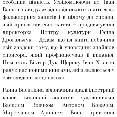
особлива цінність. Усвідомлюючи це, Іван
Васильович дуже відповідально ставиться до
фольклорних записів і в цілому до справи,
якій присвятив своє життя, – продовжувала
директорка Центру культури Ганна
Дрогальчук. – Додам, що ця книга побачила
світ завдяки тому, що її упорядник знайшов
спонсора, який профінансував її видання.
Ним став Віктор Дук. Щороку Іван Хланта
радує нас новими книгами, які з’являються у
світ завдяки меценатам».
Ганна Василівна відзначила вдалі ілюстрації
казок, виконані знаними художниками
Василем Вовчком, Антоном Ковачем,
Мирославом Аронцем. Вона привітала