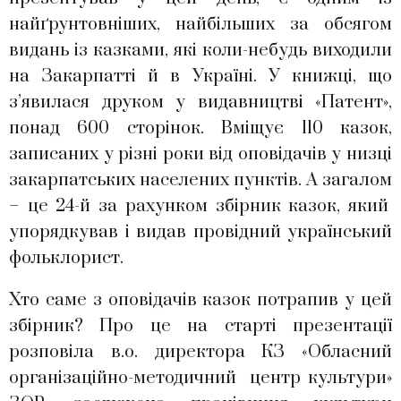
найґрунтовніших, найбільших за обсягом
видань із казками, які коли-небудь виходили
на Закарпатті й в Україні. У книжці, що
з’явилася друком у видавництві «Патент»,
понад 600 сторінок. Вміщує 110 казок,
записаних у різні роки від оповідачів у низці
закарпатських населених пунктів. А загалом
– це 24-й за рахунком збірник казок, який
упорядкував і видав провідний український
фольклорист.
Хто саме з оповідачів казок потрапив у цей
збірник? Про це на старті презентації
розповіла в.о. директора КЗ «Обласний
організаційно-методичний центр культури»