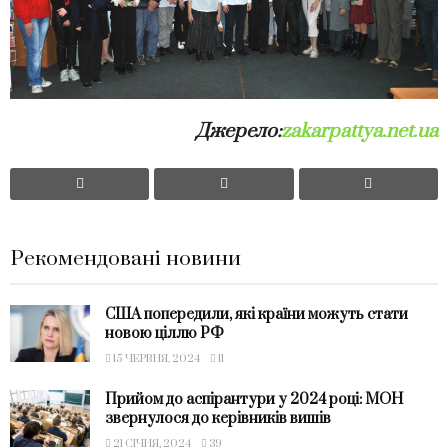
Джерело:
zakarpattya.net.ua
Рекомендовані новини
США попередили, які країни можуть стати
новою ціллю РФ
15 ЧЕРВНЯ, 2024
11
Прийом до аспірантури у 2024 році: МОН
звернулося до керівників вишів
21 СІЧНЯ, 2024
39