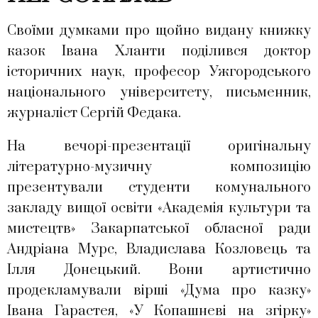
Своїми думками про щойно видану книжку
казок Івана Хланти поділився доктор
історичних наук, професор Ужгородського
національного університету, письменник,
журналіст Сергій Федака.
На вечорі-презентації оригінальну
літературно-музичну композицію
презентували студенти комунального
закладу вищої освіти «Академія культури та
мистецтв» Закарпатської обласної ради
Андріана Мурс, Владислава Козловець та
Ілля Донецький. Вони артистично
продекламували вірші «Дума про казку»
Івана Гарастея, «У Копашневі на згірку»