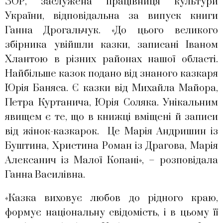
ЗОР, заслужена працівниця культури
України, відповідальна за випуск книги
Ганна Дрогальчук. «До цього великого
збірника увійшли казки, записані Іваном
Хлантою в різних районах нашої області.
Найбільше казок подано від знаного казкаря
Юрія Баняса. Є казки від Михайла Майора,
Петра Куртанича, Юрія Соляка. Унікальним
явищем є те, що в книжці вміщені й записи
від жінок-казкарок. Це Марія Андришин із
Буштина, Христина Роман із Драгова, Марія
Алексанич із Малої Копані», – розповідала
Ганна Василівна.
«Казка виховує любов до рідного краю,
формує національну свідомість, і в цьому її