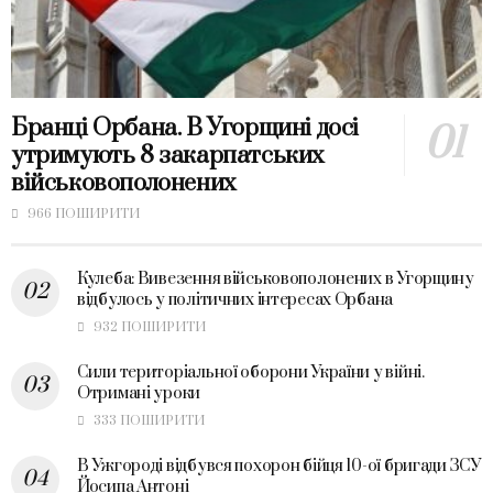
Бранці Орбана. В Угорщині досі
утримують 8 закарпатських
військовополонених
966 ПОШИРИТИ
Кулеба: Вивезення військовополонених в Угорщину
відбулось у політичних інтересах Орбана
932 ПОШИРИТИ
Сили територіальної оборони України у війні.
Отримані уроки
333 ПОШИРИТИ
В Ужгороді відбувся похорон бійця 10-ої бригади ЗСУ
Йосипа Антоні