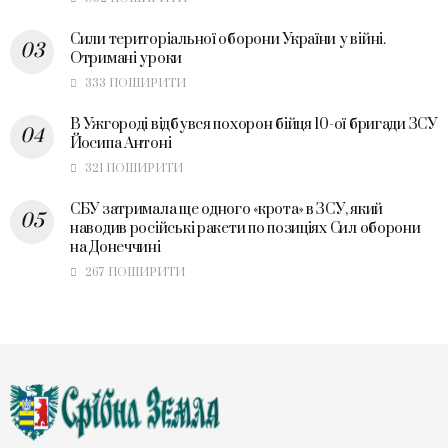
Сили територіальної оборони України у війні.
Отримані уроки
333 ПОШИРИТИ
В Ужгороді відбувся похорон бійця 10-ої бригади ЗСУ
Йосипа Антоні
321 ПОШИРИТИ
СБУ затримала ще одного «крота» в ЗСУ, який
наводив російські ракети по позиціях Сил оборони
на Донеччині
267 ПОШИРИТИ