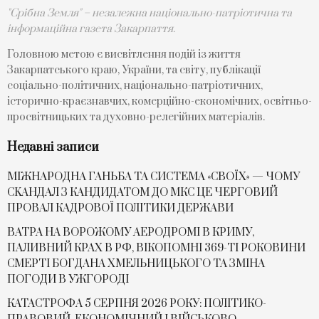
"Срібна Земля" – незалежна національно-патріотична та
інформаційна газета Закарпаття.
Головною метою є висвітлення подій із життя
Закарпатського краю, України, та світу, публікації
соціально-політичних, національно-патріотичних,
історично-краєзнавчих, комерційно-економічних, освітньо-
просвітницьких та духовно-релегійних матеріалів.
Недавні записи
МІЖНАРОДНА ГАНЬБА ТА СИСТЕМА «СВОЇХ» — ЧОМУ
СKАНДАЛ З КАНДИДАТОМ ДО МКС ЦЕ ЧЕРГОВИЙ
ПРОВАЛ КАДРОВОЇ ПОЛІТИКИ ДЕРЖАВИ
ВАТРА НА ВОРОЖОМУ АЕРОДРОМІ В КРИМУ,
ПАЛИВНИЙ КРАХ В РФ, ВІКОПОМНІ 369-ТІ РОКОВИНИ
СМЕРТІ БОГДАНА ХМЕЛЬНИЦЬКОГО ТА ЗМІНА
ПОГОДИ В УЖГОРОДІ
КАТАСТРОФА 5 СЕРПНЯ 2026 РОКУ: ПОЛІТИКО-