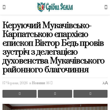
Керуючий Мукачівсько-
Карпатською єпархією
єпископ Віктор Бедь провів
зустріч з делегацією
духовенства Мукачівського
районного благочиння
A
17 Червня, 2026
в
Новини
16
A