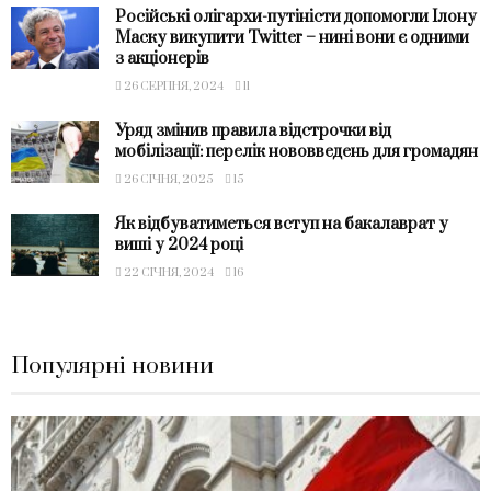
Російські олігархи-путіністи допомогли Ілону
Маску викупити Twitter – нині вони є одними
з акціонерів
26 СЕРПНЯ, 2024
11
Уряд змінив правила відстрочки від
мобілізації: перелік нововведень для громадян
26 СІЧНЯ, 2025
15
Як відбуватиметься вступ на бакалаврат у
виші у 2024 році
22 СІЧНЯ, 2024
16
Популярні новини