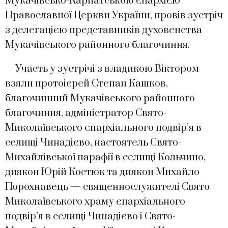
Мукачівсько-Карпатською єпархією
Православної Церкви України, провів зустріч
з делегацією представників духовенства
Мукачівського районного благочиння.
Участь у зустрічі з владикою Віктором
взяли протоієрей Степан Кашков,
благочинний Мукачівського районного
благочиння, адміністратор Свято-
Миколаївського єпархіального подвір’я в
селищі Чинадієво, настоятель Свято-
Михайлівської парафії в селищі Кольчино,
диякон Юрій Костюк та диякон Михайло
Порохнавець — священнослужителі Свято-
Миколаївського храму єпархіального
подвір’я в селищі Чинадієво і Свято-