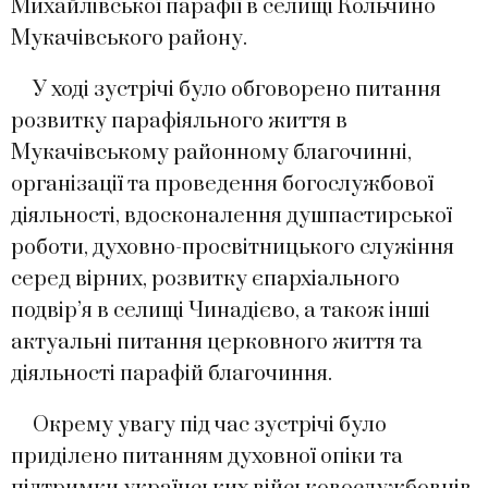
Михайлівської парафії в селищі Кольчино
Мукачівського району.
У ході зустрічі було обговорено питання
розвитку парафіяльного життя в
Мукачівському районному благочинні,
організації та проведення богослужбової
діяльності, вдосконалення душпастирської
роботи, духовно-просвітницького служіння
серед вірних, розвитку єпархіального
подвір’я в селищі Чинадієво, а також інші
актуальні питання церковного життя та
діяльності парафій благочиння.
Окрему увагу під час зустрічі було
приділено питанням духовної опіки та