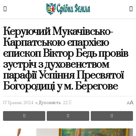
Керуючий Мукачівсько-
Карпатською єпархією
єпископ Віктор Бедь провів
зустріч з духовенством
парафії Успіння Пресвятої
Богородиці у м. Берегове
A
17 Травня, 2024
в
Духовність
22
A