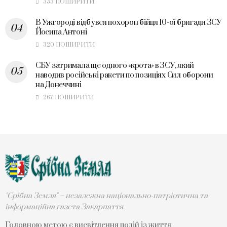
333 ПОШИРИТИ
В Ужгороді відбувся похорон бійця 10-ої бригади ЗСУ
Йосипа Антоні
320 ПОШИРИТИ
СБУ затримала ще одного «крота» в ЗСУ, який
наводив російські ракети по позиціях Сил оборони
на Донеччині
267 ПОШИРИТИ
"Срібна Земля" – незалежна національно-патріотична та
інформаційна газета Закарпаття.
Головною метою є висвітлення подій із життя