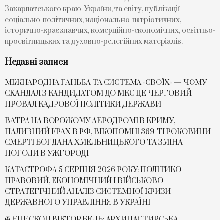
Закарпатського краю, України, та світу, публікації
соціально-політичних, національно-патріотичних,
історично-краєзнавчих, комерційно-економічних, освітньо-
просвітницьких та духовно-релегійних матеріалів.
Недавні записи
МІЖНАРОДНА ГАНЬБА ТА СИСТЕМА «СВОЇХ» — ЧОМУ
СKАНДАЛ З КАНДИДАТОМ ДО МКС ЦЕ ЧЕРГОВИЙ
ПРОВАЛ КАДРОВОЇ ПОЛІТИКИ ДЕРЖАВИ
ВАТРА НА ВОРОЖОМУ АЕРОДРОМІ В КРИМУ,
ПАЛИВНИЙ КРАХ В РФ, ВІКОПОМНІ 369-ТІ РОКОВИНИ
СМЕРТІ БОГДАНА ХМЕЛЬНИЦЬКОГО ТА ЗМІНА
ПОГОДИ В УЖГОРОДІ
КАТАСТРОФА 5 СЕРПНЯ 2026 РОКУ: ПОЛІТИКО-
ПРАВОВИЙ, ЕКОНОМІЧНИЙ І ВІЙСЬКОВО-
СТРАТЕГІЧНИЙ АНАЛІЗ СИСТЕМНОЇ КРИЗИ
ДЕРЖАВНОГО УПРАВЛІННЯ В УКРАЇНІ
✠ ЄПИСКОП ВІКТОР БЕДЬ: АРХИПАСТИРСЬКА