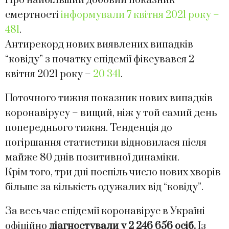
Про найбільший добовий показник
смертності
інформували 7 квітня 2021 року –
481
.
Антирекорд нових виявлених випадків
“ковіду” з початку епідемії фіксувався 2
квітня 2021 року –
20 341
.
Поточного тижня показник нових випадків
коронавірусу – вищий, ніж у той самий день
попереднього тижня. Тенденція до
погіршання статистики відновилася після
майже 80 днів позитивної динаміки.
Крім того, три дні поспіль число нових хворів
більше за кількість одужалих від “ковіду”.
За весь час епідемії коронавірус в Україні
офіційно
діагностували у 2 246 656 осіб.
Із