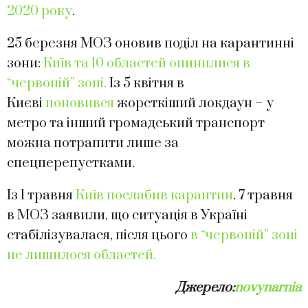
2020 року
.
25 березня МОЗ оновив поділ на карантинні
зони:
Київ та 10 областей опинилися в
“червоній” зоні.
Із 5 квітня в
Києві
поновився
жорсткіший локдаун – у
метро та інший громадський транспорт
можна потрапити лише за
спецперепустками.
Із 1 травня
Київ послабив карантин
. 7 травня
в МОЗ заявили, що ситуація в Україні
стабілізувалася, після цього
в “червоній” зоні
не лишилося областей.
Джерело:
novynarnia