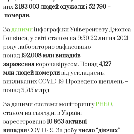
них
2 183 003 людей одужали
і
52 790
–
померли.
За
даними
інфографіки Університету Джонса
Гопкінса, у світі станом на 9:50 22 липня 2021
року лабораторно зафіксовано
понад
192,008
млн випадків
зараження
коронавірусом. Понад
4,127
млн
людей померли
від ускладнень,
викликаних COVID-19. Проведено щеплень –
понад 3,715 млрд.
За даними системи моніторингу
РНБО
,
станом на сьогодні в Україні
зареєстровано
10 863 активні
випадки
COVID-19. За добу
число “діючих”