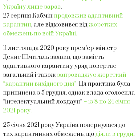
Україну лише зараз
.
27 серпня Кабмін
продовжив адаптивний
карантин
, але відмовився від
жорстких
обмежень по всій Україні.
11 листопада 2020 року прем’єр-міністр
Денис Шмигаль заявив, що замість
адаптивного карантину уряд повертає
загальний і також
запроваджує жорсткий
“карантин вихідного дня”
. Ця практика була
припинена з 5 грудня, однак влада оголосила
“інтелектуальний локдаун”
– із 8 по 24 січня
2021 року.
25 січня 2021 року Україна повернулася до
тих карантинних обмежень, що
діяли в грудні