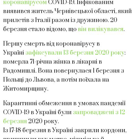
коронавірусом
COVID-19. Інфікованим
виявився житель Чернівецької області, який
прилетів з Італії разом із дружиною. 20
березня стало відомо, що
він вилікувався
.
Першу смерть від коронавірусу в
Україні
зафіксували 13 березня 2020 року
:
померла 71-річна жінка в лікарні в
Радомишлі. Вона повернулася 1 березня з
Польщі до Львова, а потім поїхала на
Житомирщину.
Карантинні обмеження в умовах пандемії
COVID-19 в Україні були
запроваджені з 12
березня
2020 року.
Із 17-18 березня в Україні закрили кордони,