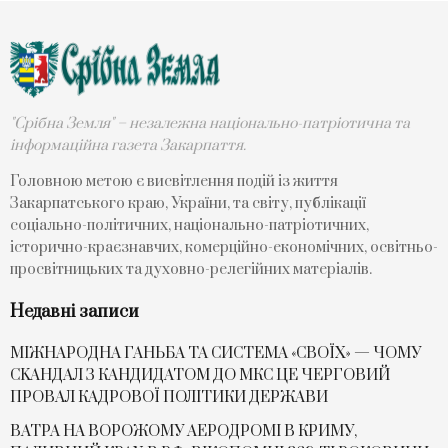
"Срібна Земля" – незалежна національно-патріотична та
інформаційна газета Закарпаття.
Головною метою є висвітлення подій із життя
Закарпатського краю, України, та світу, публікації
соціально-політичних, національно-патріотичних,
історично-краєзнавчих, комерційно-економічних, освітньо-
просвітницьких та духовно-релегійних матеріалів.
Недавні записи
МІЖНАРОДНА ГАНЬБА ТА СИСТЕМА «СВОЇХ» — ЧОМУ
СKАНДАЛ З КАНДИДАТОМ ДО МКС ЦЕ ЧЕРГОВИЙ
ПРОВАЛ КАДРОВОЇ ПОЛІТИКИ ДЕРЖАВИ
ВАТРА НА ВОРОЖОМУ АЕРОДРОМІ В КРИМУ,