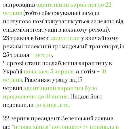
запровадив
адаптивний карантин до 22
червня
(тобто обмежувальні заходи
поступово пом’якшуватимуться залежно від
епідемічної ситуації в кожному регіоні).
23 травня в Києві
запустили
у звичайному
режимі наземний громадський транспорт, із
25 травня –
метро
.
Чергові етапи послаблення карантину в
Україні
почалася 5 червня,
а потім –
10
червня
. Рішенням уряду від 17
червня
адаптивний карантин було
продовжено до 31 липня.
Надалі його
подовжили
до кінця літа.
22 серпня президент Зеленський заявив,
що
“перша хвиля” коронавірусу прийшла в