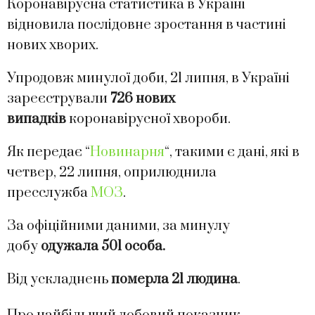
Коронавірусна статистика в Україні
відновила послідовне зростання в частині
нових хворих.
Упродовж минулої доби, 21 липня, в Україні
зареєстрували
726 нових
випадків
коронавірусної хвороби.
Як передає “
Новинарня
“, такими є дані, які в
четвер, 22 липня, оприлюднила
пресслужба
МОЗ
.
За офіційними даними, за минулу
добу
одужала 501 особа
.
Від ускладнень
померла 21 людина
.