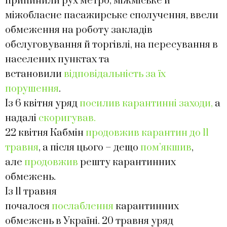
припинили рух метро, міжміське й
міжобласне пасажирське сполучення, ввели
обмеження на роботу закладів
обслуговування й торгівлі, на пересування в
населених пунктах та
встановили
відповідальність за їх
порушення
.
Із 6 квітня уряд
посилив карантинні заходи,
а
надалі
скоригував.
22 квітня Кабмін
продовжив карантин до 11
травня
, а після цього – дещо
пом’якшив
,
але
продовжив
решту карантинних
обмежень.
Із 11 травня
почалося
послаблення
карантинних
обмежень в Україні. 20 травня уряд