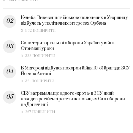
966 ПОШИРИТИ
Кулеба: Вивезення військовополонених в Угорщину
відбулось у політичних інтересах Орбана
932 ПОШИРИТИ
Сили територіальної оборони України у війні.
Отримані уроки
333 ПОШИРИТИ
В Ужгороді відбувся похорон бійця 10-ої бригади ЗСУ
Йосипа Антоні
321 ПОШИРИТИ
СБУ затримала ще одного «крота» в ЗСУ, який
наводив російські ракети по позиціях Сил оборони
на Донеччині
267 ПОШИРИТИ