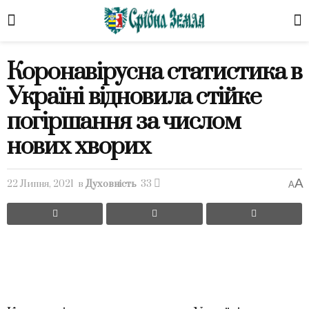
Коронавірусна статистика в
Україні відновила стійке
погіршання за числом
нових хворих
A
22 Липня, 2021
в
Духовність
33
A