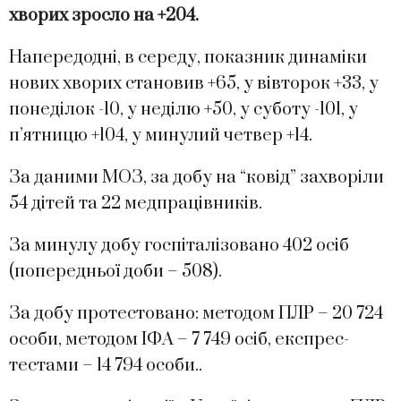
хворих зросло на +204.
Напередодні, в середу, показник динаміки
нових хворих становив +65, у вівторок +33, у
понеділок -10, у неділю +50, у суботу -101, у
п’ятницю +104, у минулий четвер +14.
За даними МОЗ, за добу на “ковід” захворіли
54 дітей та 22 медпрацівників.
За минулу добу госпіталізовано 402 осіб
(попередньої доби – 508).
За добу протестовано: методом ПЛР – 20 724
особи, методом ІФА – 7 749 осіб, експрес-
тестами – 14 794 особи..