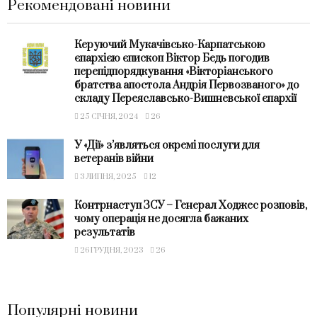
Рекомендовані новини
Керуючий Мукачівсько-Карпатською
єпархією єпископ Віктор Бедь погодив
перепідпорядкування «Вікторіанського
братства апостола Андрія Первозваного» до
складу Переяславсько-Вишневської єпархії
25 СІЧНЯ, 2024
26
У «Дії» з’являться окремі послуги для
ветеранів війни
3 ЛИПНЯ, 2025
12
Контрнаступ ЗСУ – Генерал Ходжес розповів,
чому операція не досягла бажаних
результатів
26 ГРУДНЯ, 2023
26
Популярні новини