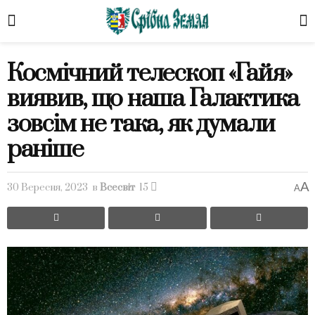
Космічний телескоп «Гайя»
виявив, що наша Галактика
зовсім не така, як думали
раніше
A
30 Вересня, 2023
в
Всесвіт
15
A