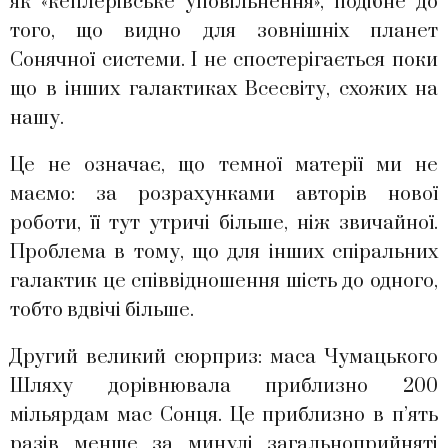
як «кеплерівське уповільнення», подібне до
того, що видно для зовнішніх планет
Сонячної системи. І не спостерігається поки
що в інших галактиках Всесвіту, схожих на
нашу.
Це не означає, що темної матерії ми не
маємо: за розрахунками авторів нової
роботи, її тут утричі більше, ніж звичайної.
Проблема в тому, що для інших спіральних
галактик це співвідношення шість до одного,
тобто вдвічі більше.
Другий великий сюрприз: маса Чумацького
Шляху дорівнювала приблизно 200
мільярдам мас Сонця. Це приблизно в п’ять
разів менше за минулі загальноприйняті