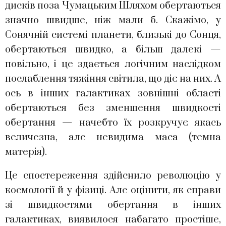
дисків поза Чумацьким Шляхом обертаються
значно швидше, ніж мали б. Скажімо, у
Сонячній системі планети, близькі до Сонця,
обертаються швидко, а більш далекі —
повільно, і це здається логічним наслідком
послаблення тяжіння світила, що діє на них. А
ось в інших галактиках зовнішні області
обертаються без зменшення швидкості
обертання — начебто їх розкручує якась
величезна, але невидима маса (темна
матерія).
Це спостереження здійснило революцію у
космології й у фізиці. Але оцінити, як справи
зі швидкостями обертання в інших
галактиках, виявилося набагато простіше,