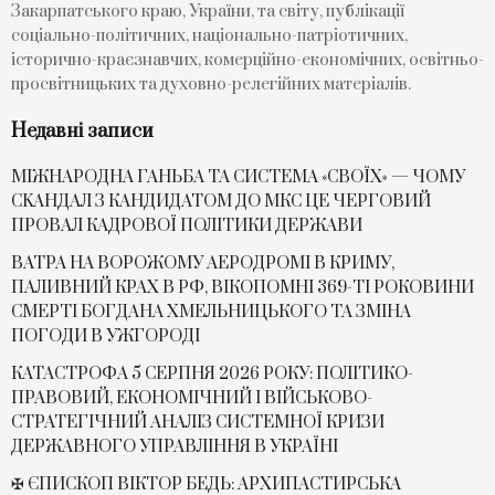
Закарпатського краю, України, та світу, публікації
соціально-політичних, національно-патріотичних,
історично-краєзнавчих, комерційно-економічних, освітньо-
просвітницьких та духовно-релегійних матеріалів.
Недавні записи
МІЖНАРОДНА ГАНЬБА ТА СИСТЕМА «СВОЇХ» — ЧОМУ
СKАНДАЛ З КАНДИДАТОМ ДО МКС ЦЕ ЧЕРГОВИЙ
ПРОВАЛ КАДРОВОЇ ПОЛІТИКИ ДЕРЖАВИ
ВАТРА НА ВОРОЖОМУ АЕРОДРОМІ В КРИМУ,
ПАЛИВНИЙ КРАХ В РФ, ВІКОПОМНІ 369-ТІ РОКОВИНИ
СМЕРТІ БОГДАНА ХМЕЛЬНИЦЬКОГО ТА ЗМІНА
ПОГОДИ В УЖГОРОДІ
КАТАСТРОФА 5 СЕРПНЯ 2026 РОКУ: ПОЛІТИКО-
ПРАВОВИЙ, ЕКОНОМІЧНИЙ І ВІЙСЬКОВО-
СТРАТЕГІЧНИЙ АНАЛІЗ СИСТЕМНОЇ КРИЗИ
ДЕРЖАВНОГО УПРАВЛІННЯ В УКРАЇНІ
✠ ЄПИСКОП ВІКТОР БЕДЬ: АРХИПАСТИРСЬКА