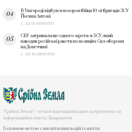
В Ужгороді відбувся похорон бійця 10-ої бригади ЗСУ
Йосипа Антоні
321 ПОШИРИТИ
СБУ затримала ще одного «крота» в ЗСУ, який
наводив російські ракети по позиціях Сил оборони
на Донеччині
267 ПОШИРИТИ
"Срібна Земля" – незалежна національно-патріотична та
інформаційна газета Закарпаття.
Головною метою є висвітлення подій із життя