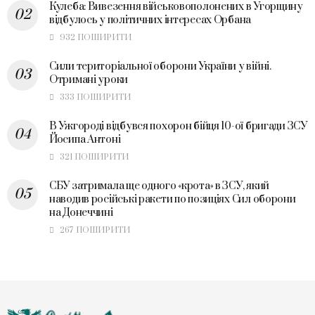
Кулеба: Вивезення військовополонених в Угорщину
відбулось у політичних інтересах Орбана
932 ПОШИРИТИ
Сили територіальної оборони України у війні.
Отримані уроки
333 ПОШИРИТИ
В Ужгороді відбувся похорон бійця 10-ої бригади ЗСУ
Йосипа Антоні
321 ПОШИРИТИ
СБУ затримала ще одного «крота» в ЗСУ, який
наводив російські ракети по позиціях Сил оборони
на Донеччині
267 ПОШИРИТИ