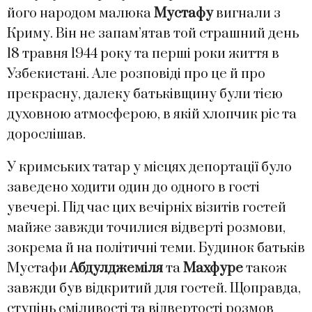
його народом малюка
Мустафу
вигнали з
Криму. Він не запам’ятав той страшний день
18 травня 1944 року та перші роки життя в
Узбекистані. Але розповіді про це й про
прекрасну, далеку батьківщину були тією
духовною атмосферою, в якій хлопчик ріс та
дорослішав.
У кримських татар у місцях депортації було
заведено ходити один до одного в гості
увечері. Під час цих вечірніх візитів гостей
майже завжди точилися відверті розмови,
зокрема й на політичні теми. Будинок батьків
Мустафи
Абдулджеміля
та
Махфуре
також
завжди був відкритий для гостей. Щоправда,
ступінь сміливості та відвертості розмов