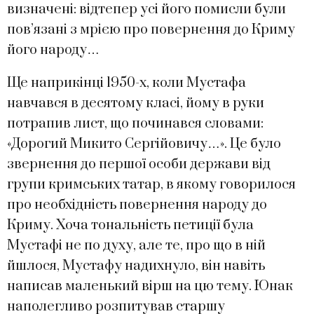
визначені: відтепер усі його помисли були
пов’язані з мрією про повернення до Криму
його народу…
Ще наприкінці 1950-х, коли Мустафа
навчався в десятому класі, йому в руки
потрапив лист, що починався словами:
«Дорогий Микито Сергійовичу…». Це було
звернення до першої особи держави від
групи кримських татар, в якому говорилося
про необхідність повернення народу до
Криму. Хоча тональність петиції була
Мустафі не по духу, але те, про що в ній
йшлося, Мустафу надихнуло, він навіть
написав маленький вірш на цю тему. Юнак
наполегливо розпитував старшу