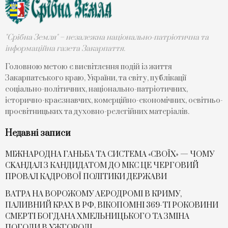
"Срібна Земля" – незалежна національно-патріотична та
інформаційна газета Закарпаття.
Головною метою є висвітлення подій із життя
Закарпатського краю, України, та світу, публікації
соціально-політичних, національно-патріотичних,
історично-краєзнавчих, комерційно-економічних, освітньо-
просвітницьких та духовно-релегійних матеріалів.
Недавні записи
МІЖНАРОДНА ГАНЬБА ТА СИСТЕМА «СВОЇХ» — ЧОМУ
СKАНДАЛ З КАНДИДАТОМ ДО МКС ЦЕ ЧЕРГОВИЙ
ПРОВАЛ КАДРОВОЇ ПОЛІТИКИ ДЕРЖАВИ
ВАТРА НА ВОРОЖОМУ АЕРОДРОМІ В КРИМУ,
ПАЛИВНИЙ КРАХ В РФ, ВІКОПОМНІ 369-ТІ РОКОВИНИ
СМЕРТІ БОГДАНА ХМЕЛЬНИЦЬКОГО ТА ЗМІНА
ПОГОДИ В УЖГОРОДІ