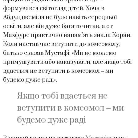
формувався світогляд дітей. Хоча в
Абдулджеміля не було навіть середньої
освіти, але він дуже багато читав, а от
Махфуре практично напам’ять знала Коран.
Коли настав час вступати до комсомолу,
батько сказав Мустафі: «Ми не можемо
примушувати або наказувати, але якщо тобі
вдасться не вступити в комсомол ‒ ми
будемо дуже раді».
Якщо тобі вдасться не
вступити в комсомол ‒ ми
будемо дуже раді