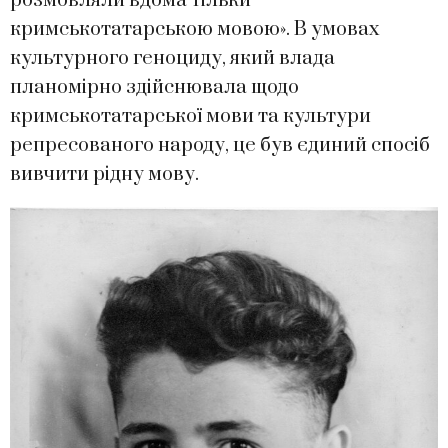
розмовляли вдома тільки
кримськотатарською мовою». В умовах
культурного геноциду, який влада
планомірно здійснювала щодо
кримськотатарської мови та культури
репресованого народу, це був єдиний спосіб
вивчити рідну мову.