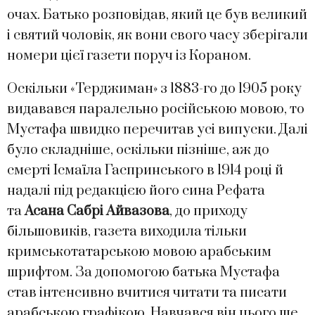
очах. Батько розповідав, який це був великий
і святий чоловік, як вони свого часу зберігали
номери цієї газети поруч із Кораном.
Оскільки «Терджиман» з 1883-го до 1905 року
видавався паралельно російською мовою, то
Мустафа швидко перечитав усі випуски. Далі
було складніше, оскільки пізніше, аж до
смерті Ісмаїла Гаспринського в 1914 році й
надалі під редакцією його сина Рефата
та
Асана Сабрі Айвазова
, до приходу
більшовиків, газета виходила тільки
кримськотатарською мовою арабським
шрифтом. За допомогою батька Мустафа
став інтенсивно вчитися читати та писати
арабською графікою. Навчався він цього ще