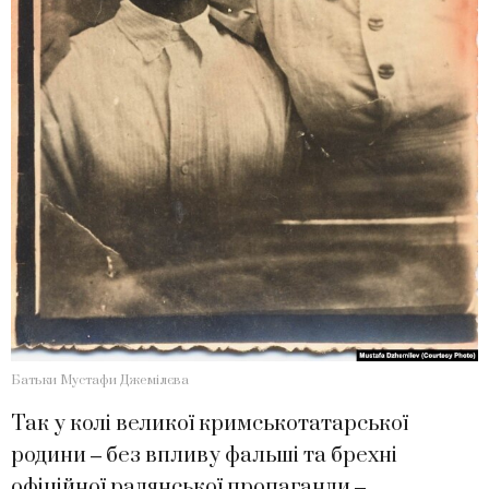
Батьки Мустафи Джемілєва
​Так у колі великої кримськотатарської
родини ‒ без впливу фальші та брехні
офіційної радянської пропаганди ‒