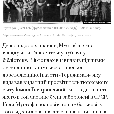
Мустафа Джемілєв (другий зліва в нижньому ряду) – учень 8 класу
Мірзачульської середньої школи. Архів Мустафи Джемілєва
​Дещо подорослішавши, Мустафа став
відвідувати Ташкентську публічну
бібліотеку. В її фондах він виявив підшивки
легендарної кримськотатарської
дореволюційної газети «Терджиман», яку
видавав видатний просвітитель тюркського
світу
Ісмаїл Гаспринський
, ім’я та діяльність
якого в той час вже були заборонені в СРСР.
Коли Мустафа розповів про це батькові, у
того від хвилювання аж сльози з’явилися на