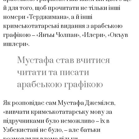
й для того, щоб прочитати не тільки інші
номери «Терджимана», а й інші
кримськотатарські видання з арабською
графікою ‒ «Янъы Чолпан», «Илери», «Окъув
ишлери».
Мустафа став вчитися
читати та писати
арабською графікою
Як розповідає сам Мустафа Джемілєв,
«вивчати кримськотатарську мову за
підручниками було неможливо ‒ їх в
Узбекистані не було, ‒ але батьки