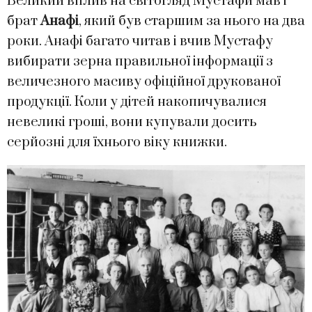
Великий вплив на світогляд Мустафи мав і
брат
Анафі
, який був старшим за нього на два
роки. Анафі багато читав і вчив Мустафу
вибирати зерна правильної інформації з
величезного масиву офіційної друкованої
продукції. Коли у дітей накопичувалися
невеликі гроші, вони купували досить
серйозні для їхнього віку книжки.