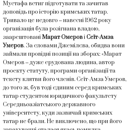
Мустафа встиг підготувати та зачитав
доповідь про історію кримських татар.
Тривало це недовго ‒ навесні 1962 року
організація була розігнана владою,
заарештовані
Марат Омеров
і
Сеїт-Амза
Умеров
. За словами Джемілєва, обидва вони
займали провідні позиції на зборах: «Марат
Омеров ‒ дуже ерудована людина, автор
проекту статуту, програми організації та
тексту клятви його членів. Сеїт-Амза Умеров,
до того ж, був тоді єдиним серед кримських
татар студентом юридичного факультету
Середньоазіатського державного
університету, куди зазвичай кримських
татар не брали. Не виключено, що при його
зарахуванні сталася якась помилка ‒