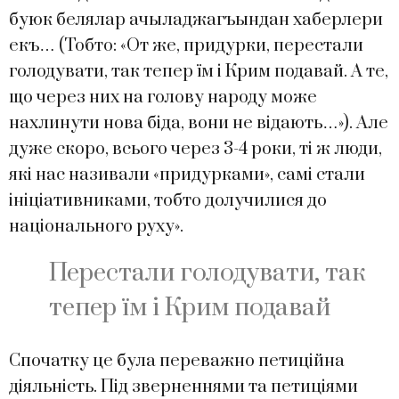
буюк белялар ачыладжагъындан хаберлери
екъ… (Тобто: «От же, придурки, перестали
голодувати, так тепер їм і Крим подавай. А те,
що через них на голову народу може
нахлинути нова біда, вони не відають…»). Але
дуже скоро, всього через 3-4 роки, ті ж люди,
які нас називали «придурками», самі стали
ініціативниками, тобто долучилися до
національного руху».
Перестали голодувати, так
тепер їм і Крим подавай
Спочатку це була переважно петиційна
діяльність. Під зверненнями та петиціями