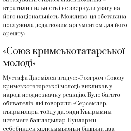
втратили пильність і не звернули увагу на
його національність. Можливо, ця обставина
послужила додатковим аргументом для його
арешту».
«Союз кримськотатарської
молоді»
Мустафа Джемілєв згадує: «Розгром «Союзу
кримськотатарської молоді» викликав у
народі неоднозначну реакцію. Було багато
обивателів, які говорили: «Серсемлер,
къарынлары тойду да, энди Къырымны
истемеге башладылар. Бунларын
себебинден халкъымызнын башына даа