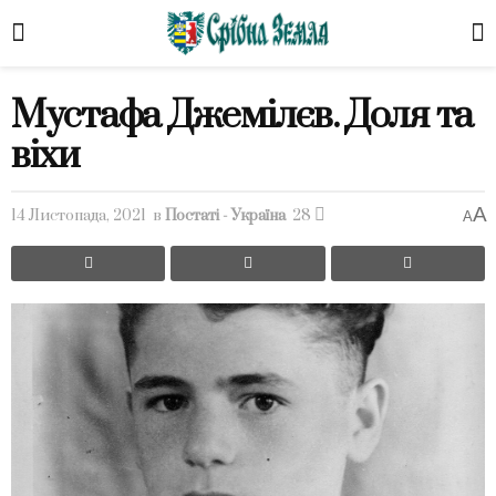
Мустафа Джемілєв. Доля та
віхи
A
14 Листопада, 2021
в
Постаті - Україна
28
A