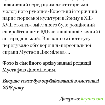
поширений серед кримськотатарської
молоді його рукопис «Короткий історичний
нарис тюркської культури в Криму в XIII-
XVIII століть», зміст якого було розцінений
співробітниками КДБ як «націоналістичний і
антирадянський». Вигнанню з інституту
передувало обговорення «персональної
справи Мустафи Джемілєва»…
Фото із сімейного архіву надані редакції
Мустафою Джемілєвим.
Вперше текст був опублікований в листопаді
2018 року.
Джерело:
krymr.com