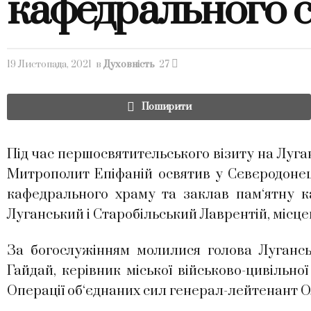
кафедрального 
19 Листопада, 2021
в
Духовність
27
Поширити
Під час першосвятительського візиту на Луга
Митрополит Епіфаній освятив у Сєвєродонец
кафедрального храму та заклав пам‘ятну к
Луганський і Старобільський Лаврентій, місц
За богослужінням молилися голова Луганськ
Гайдай,
керівник міської військово-цивільно
Операції об‘єднаних сил генерал-лейтенант 