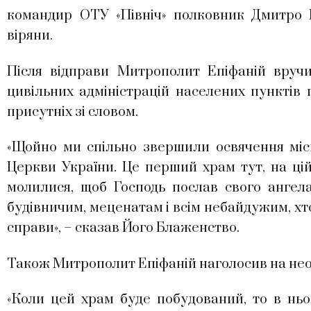
командир ОТУ «Північ» полковник Дмитро К
віряни.
Після відправи Митрополит Епіфаній вручи
цивільних адміністрацій населених пунктів 
присутніх зі словом.
«Щойно ми спільно звершили освячення міс
Церкви України. Це перший храм тут, на цій
молилися, щоб Господь послав свого ангела
будівничим, меценатам і всім небайдужим, хто 
справи», – сказав Його Блаженство.
Також Митрополит Епіфаній наголосив на необ
«Коли цей храм буде побудований, то в ньо