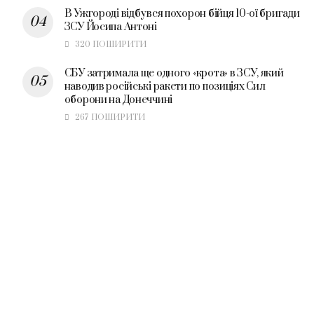
В Ужгороді відбувся похорон бійця 10-ої бригади
ЗСУ Йосипа Антоні
320 ПОШИРИТИ
СБУ затримала ще одного «крота» в ЗСУ, який
наводив російські ракети по позиціях Сил
оборони на Донеччині
267 ПОШИРИТИ