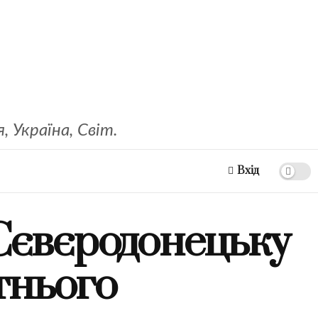
 Україна, Світ.
Вхід
Сєвєродонецьку
тнього