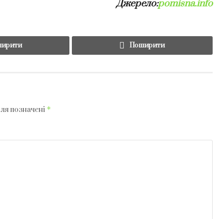
Джерело:
pomisna.info
ирити
Поширити
*
оля позначені