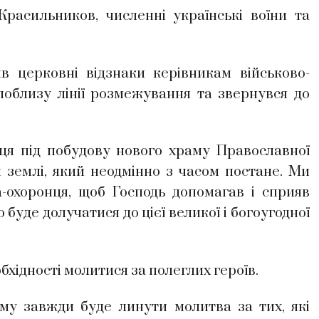
расильников, численні українські воїни та
в церковні відзнаки керівникам військово-
поблизу лінії розмежування та звернувся до
ця під побудову нового храму Православної
 землі, який неодмінно з часом постане. Ми
-охоронця, щоб Господь допомагав і сприяв
буде долучатися до цієї великої і богоугодної
хідності молитися за полеглих героїв.
му завжди буде линути молитва за тих, які