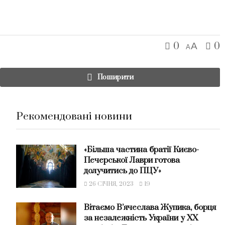
0
0
A
A
Поширити
Рекомендовані новини
«Більша частина братії Києво-
Печерської Лаври готова
долучитись до ПЦУ»
26 СІЧНЯ, 2023
19
Вітаємо В’ячеслава Жупика, борця
за незалежність України у ХХ