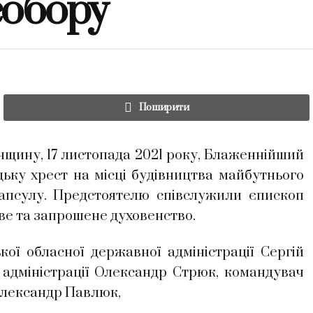
собору
Поширити
нщину, 17 листопада 2021 року, Блаженнійший
ьку хрест на місці будівництва майбутнього
апсулу. Предстоятелю співслужили єпископ
еве та запрошене духовенство.
ої обласної державної адміністрації Сергій
ї адміністрації Олександр Стрюк
, командувач
Олександр Павлюк,