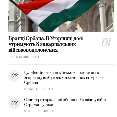
Бранці Орбана. В Угорщині досі
утримують 8 закарпатських
військовополонених
966 ПОШИРИТИ
Кулеба: Вивезення військовополонених в
Угорщину відбулось у політичних інтересах
Орбана
932 ПОШИРИТИ
Сили територіальної оборони України у війні.
Отримані уроки
333 ПОШИРИТИ