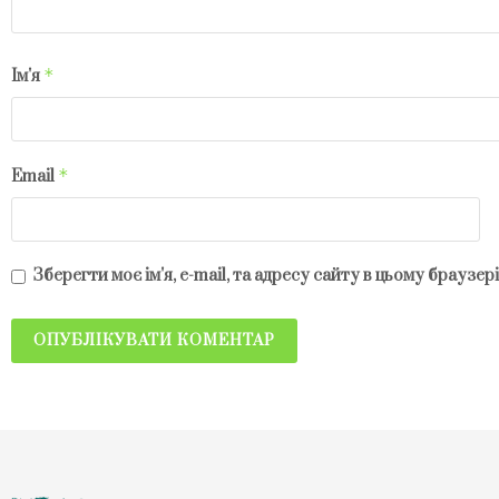
*
Ім'я
*
Email
Зберегти моє ім'я, e-mail, та адресу сайту в цьому браузе