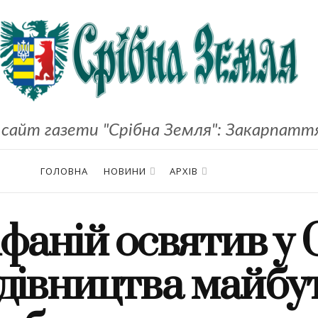
сайт газети "Срібна Земля": Закарпаття,
ГОЛОВНА
НОВИНИ
АРХІВ
фаній освятив у 
будівництва майбу