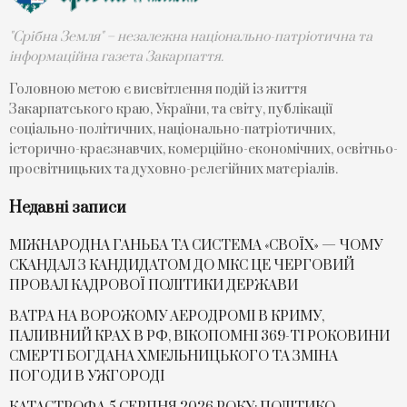
"Срібна Земля" – незалежна національно-патріотична та
інформаційна газета Закарпаття.
Головною метою є висвітлення подій із життя
Закарпатського краю, України, та світу, публікації
соціально-політичних, національно-патріотичних,
історично-краєзнавчих, комерційно-економічних, освітньо-
просвітницьких та духовно-релегійних матеріалів.
Недавні записи
МІЖНАРОДНА ГАНЬБА ТА СИСТЕМА «СВОЇХ» — ЧОМУ
СKАНДАЛ З КАНДИДАТОМ ДО МКС ЦЕ ЧЕРГОВИЙ
ПРОВАЛ КАДРОВОЇ ПОЛІТИКИ ДЕРЖАВИ
ВАТРА НА ВОРОЖОМУ АЕРОДРОМІ В КРИМУ,
ПАЛИВНИЙ КРАХ В РФ, ВІКОПОМНІ 369-ТІ РОКОВИНИ
СМЕРТІ БОГДАНА ХМЕЛЬНИЦЬКОГО ТА ЗМІНА
ПОГОДИ В УЖГОРОДІ