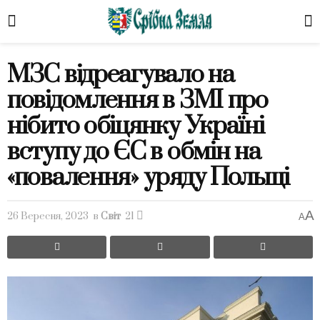
МЗС відреагувало на
повідомлення в ЗМІ про
нібито обіцянку Україні
вступу до ЄС в обмін на
«повалення» уряду Польщі
A
26 Вересня, 2023
в
Світ
21
A