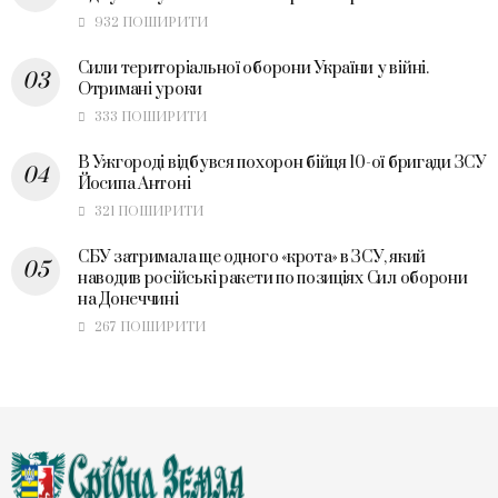
932 ПОШИРИТИ
Сили територіальної оборони України у війні.
Отримані уроки
333 ПОШИРИТИ
В Ужгороді відбувся похорон бійця 10-ої бригади ЗСУ
Йосипа Антоні
321 ПОШИРИТИ
СБУ затримала ще одного «крота» в ЗСУ, який
наводив російські ракети по позиціях Сил оборони
на Донеччині
267 ПОШИРИТИ