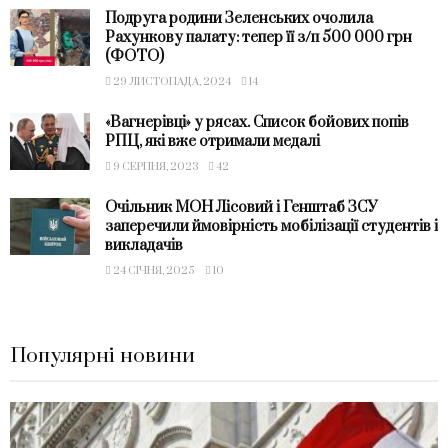
Подруга родини Зеленських очолила
Рахункову палату: тепер її з/п 500 000 грн
(ФОТО)
29 ЛИСТОПАДА, 2024
14
«Вагнерівці» у рясах. Список бойових попів
РПЦ, які вже отримали медалі
9 СЕРПНЯ, 2023
42
Очільник МОН Лісовий і Генштаб ЗСУ
заперечили ймовірність мобілізації студентів і
викладачів
24 СІЧНЯ, 2025
10
Популярні новини