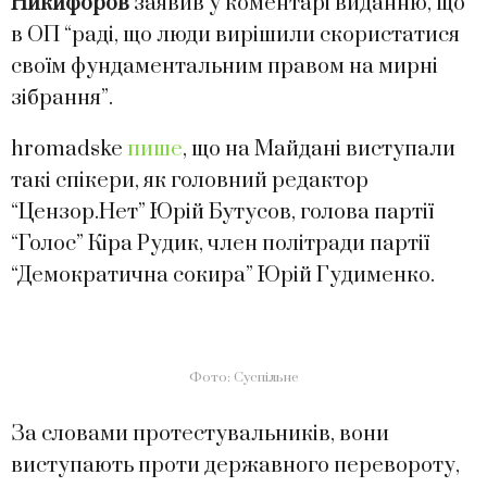
Никифоров
заявив у коментарі виданню, що
в ОП “раді, що люди вирішили скористатися
своїм фундаментальним правом на мирні
зібрання”.
hromadske
пише
, що на Майдані виступали
такі спікери, як головний редактор
“Цензор.Нет” Юрій Бутусов, голова партії
“Голос” Кіра Рудик, член політради партії
“Демократична сокира” Юрій Гудименко.
Фото: Суспільне
За словами протестувальників, вони
виступають проти державного перевороту,