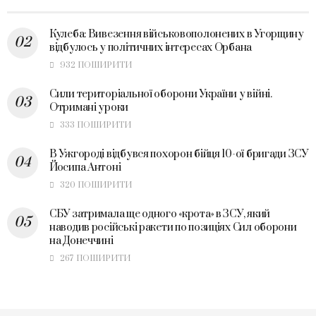
Кулеба: Вивезення військовополонених в Угорщину
відбулось у політичних інтересах Орбана
932 ПОШИРИТИ
Сили територіальної оборони України у війні.
Отримані уроки
333 ПОШИРИТИ
В Ужгороді відбувся похорон бійця 10-ої бригади ЗСУ
Йосипа Антоні
320 ПОШИРИТИ
СБУ затримала ще одного «крота» в ЗСУ, який
наводив російські ракети по позиціях Сил оборони
на Донеччині
267 ПОШИРИТИ