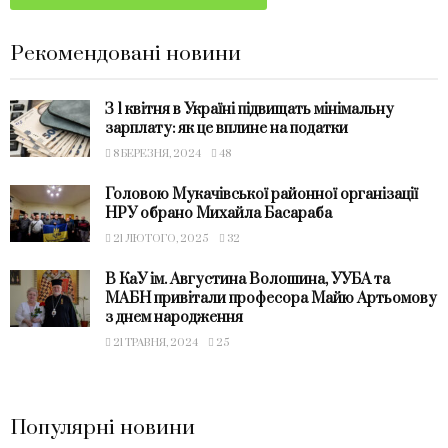
Рекомендовані новини
З 1 квітня в Україні підвищать мінімальну
зарплату: як це вплине на податки
8 БЕРЕЗНЯ, 2024
48
Головою Мукачівської районної організації
НРУ обрано Михайла Басараба
21 ЛЮТОГО, 2025
32
В КаУ ім. Августина Волошина, УУБА та
МАБН привітали професора Майю Артьомову
з днем народження
21 ТРАВНЯ, 2024
25
Популярні новини