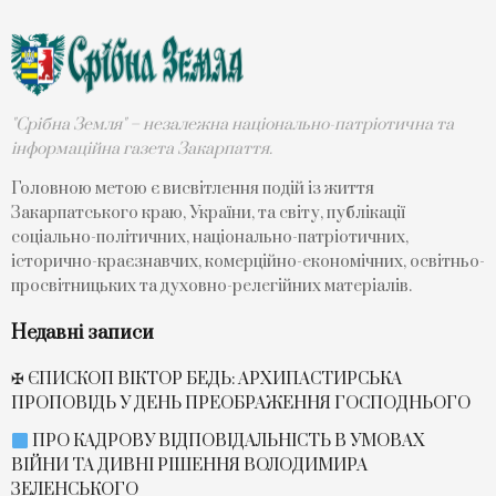
"Срібна Земля" – незалежна національно-патріотична та
інформаційна газета Закарпаття.
Головною метою є висвітлення подій із життя
Закарпатського краю, України, та світу, публікації
соціально-політичних, національно-патріотичних,
історично-краєзнавчих, комерційно-економічних, освітньо-
просвітницьких та духовно-релегійних матеріалів.
Недавні записи
✠ ЄПИСКОП ВІКТОР БЕДЬ: АРХИПАСТИРСЬКА
ПРОПОВІДЬ У ДЕНЬ ПРЕОБРАЖЕННЯ ГОСПОДНЬОГО
ПРО КАДРОВУ ВІДПОВІДАЛЬНІСТЬ В УМОВАХ
ВІЙНИ ТА ДИВНІ РІШЕННЯ ВОЛОДИМИРА
ЗЕЛЕНСЬКОГО