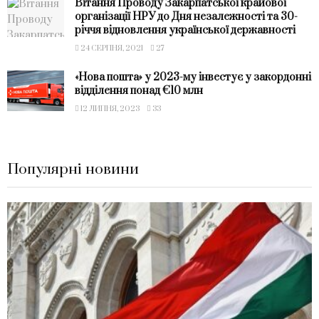
Вітання Проводу Закарпатської крайової
організації НРУ до Дня незалежності та 30-
річчя відновлення української державності
24 СЕРПНЯ, 2021
27
«Нова пошта» у 2023-му інвестує у закордонні
відділення понад €10 млн
12 ЛИПНЯ, 2023
33
Популярні новини