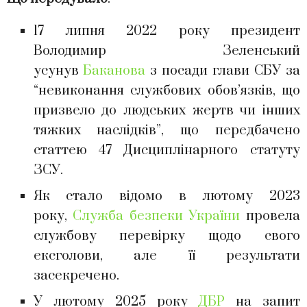
17 липня 2022 року президент
Володимир Зеленський
усунув
Баканова
з посади глави СБУ за
“невиконання службових обов’язків, що
призвело до людських жертв чи інших
тяжких наслідків”, що передбачено
статтею 47 Дисциплінарного статуту
ЗСУ.
Як стало відомо в лютому 2023
року,
Служба безпеки України
провела
службову перевірку щодо свого
ексголови, але її результати
засекречено.
У лютому 2025 року
ДБР
на запит