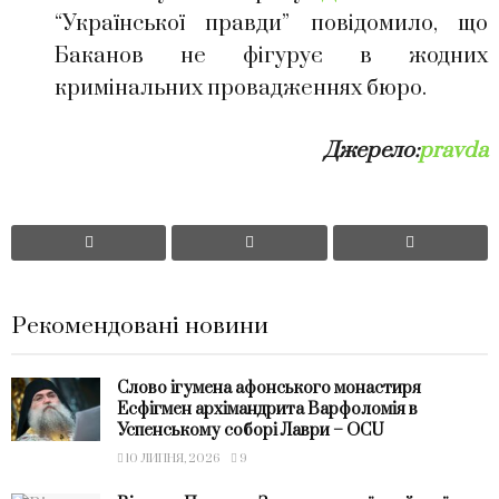
“Української правди” повідомило, що
Баканов не фігурує в жодних
кримінальних провадженнях бюро.
Джерело:
pravda
Рекомендовані новини
Слово ігумена афонського монастиря
Есфігмен архімандрита Варфоломія в
Успенському соборі Лаври – OCU
10 ЛИПНЯ, 2026
9