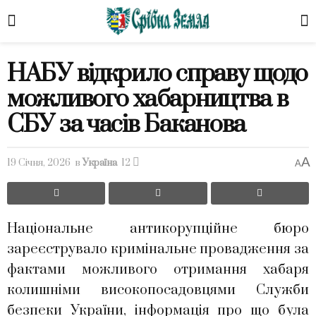
НАБУ відкрило справу щодо
можливого хабарництва в
СБУ за часів Баканова
A
19 Січня, 2026
в
Україна
12
A
Національне антикорупційне бюро
зареєструвало кримінальне провадження за
фактами можливого отримання хабаря
колишніми високопосадовцями Служби
безпеки України, інформація про що була