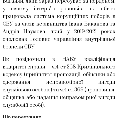
Ваганян, який зараз перебуває за кордоном,
у своєму інтерв’ю розповів, як нібито
працювала система корупційних поборів в
СБУ за часів керівництва Івана Баканова та
Андрія Наумова, який у 2019-2021 роках
очолював Головне управління внутрішньої
безпеки СБУ.
Як повідомили в НАБУ, кваліфікація
відкритої справи – ч.4 ст.368 Кримінального
кодексу (прийняття пропозиції, обіцянки або
одержання неправомірної вигоди
службовою особою) та ч.4 ст.369 (пропозиція,
обіцянка або надання неправомірної вигоди
службовій особі).
Що передувало
: