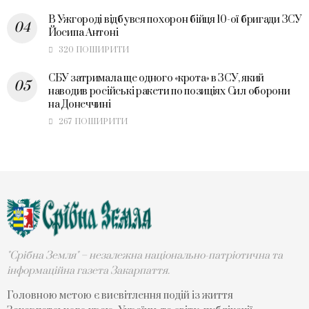
В Ужгороді відбувся похорон бійця 10-ої бригади ЗСУ
Йосипа Антоні
320 ПОШИРИТИ
СБУ затримала ще одного «крота» в ЗСУ, який
наводив російські ракети по позиціях Сил оборони
на Донеччині
267 ПОШИРИТИ
"Срібна Земля" – незалежна національно-патріотична та
інформаційна газета Закарпаття.
Головною метою є висвітлення подій із життя