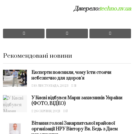
Джерело:
techno.nv.ua
Рекомендовані новини
Експерти пояснили, чому їсти стоячи
небезпечно для здоров’я
10 ЛИСТОПАДА, 2023
31
У Києві відбувся Марш захисників України
(ФОТО, ВІДЕО)
26 СЕРПНЯ, 2021
17
Вітання голові Закарпатської крайової
організації НРУ Віктору Вк. Бедь з Днем