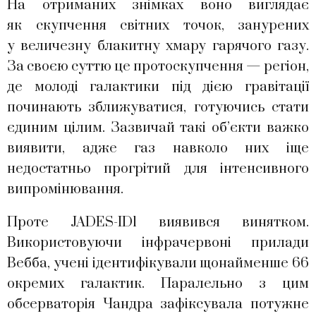
На отриманих знімках воно виглядає
як скупчення світних точок, занурених
у величезну блакитну хмару гарячого газу.
За своєю суттю це протоскупчення — регіон,
де молоді галактики під дією гравітації
починають зближуватися, готуючись стати
єдиним цілим. Зазвичай такі об’єкти важко
виявити, адже газ навколо них іще
недостатньо прогрітий для інтенсивного
випромінювання.
Проте JADES-ID1 виявився винятком.
Використовуючи інфрачервоні прилади
Вебба, учені ідентифікували щонайменше 66
окремих галактик. Паралельно з цим
обсерваторія Чандра зафіксувала потужне