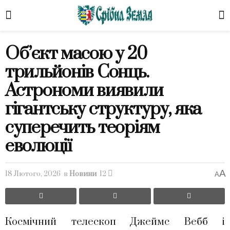
Об’єкт масою у 20
трильйонів Сонць.
Астрономи виявили
гігантську структуру, яка
суперечить теоріям
еволюції
A
18 Лютого, 2026
в
Новини
12
A
Космічний телескоп Джеймс Вебб і