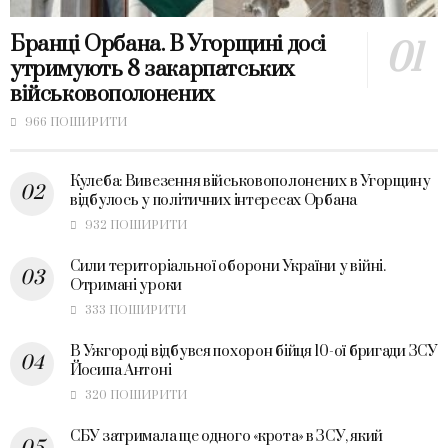
Бранці Орбана. В Угорщині досі
утримують 8 закарпатських
військовополонених
966 ПОШИРИТИ
Кулеба: Вивезення військовополонених в Угорщину
відбулось у політичних інтересах Орбана
932 ПОШИРИТИ
Сили територіальної оборони України у війні.
Отримані уроки
333 ПОШИРИТИ
В Ужгороді відбувся похорон бійця 10-ої бригади ЗСУ
Йосипа Антоні
320 ПОШИРИТИ
СБУ затримала ще одного «крота» в ЗСУ, який