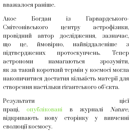
вважалося раніше.
Акос Богдан із Гарвардського-
Смітсонівського центру астрофізики,
провідний автор дослідження, зазначає,
що це, ймовірно, найвіддаленіше з
підтверджених протоскупчень. Тепер
астрономи намагаються зрозуміти,
як за такий короткий термін у космосі могла
накопичитися достатня кількість матерії для
створення настільки гігантського об’єкта.
Результати цієї
праці,
опубліковані
в журналі
Nature
,
відкривають нову сторінку у вивченні
еволюції космосу.