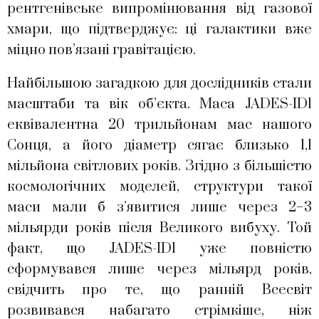
рентгенівське випромінювання від газової
хмари, що підтверджує: ці галактики вже
міцно пов’язані гравітацією.
Найбільшою загадкою для дослідників стали
масштаби та вік об’єкта. Маса JADES-ID1
еквівалентна 20 трильйонам мас нашого
Сонця, а його діаметр сягає близько 1,1
мільйона світлових років. Згідно з більшістю
космологічних моделей, структури такої
маси мали б з’явитися лише через 2−3
мільярди років після Великого вибуху. Той
факт, що JADES-ID1 уже повністю
сформувався лише через мільярд років,
свідчить про те, що ранній Всесвіт
розвивався набагато стрімкіше, ніж