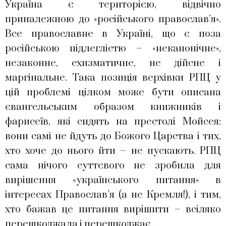
Україна є територією, відвічно
приналежною до «російського православ’я».
Все православне в Україні, що є поза
російською підлеглістю – «неканонічне»,
незаконне, схизматичне, не дійсне і
маргінальне. Така позиція верхівки РПЦ у
цій проблемі цілком може бути описана
євангельським образом книжників і
фарисеїв, які сидять на престолі Мойсея:
вони самі не йдуть до Божого Царства і тих,
хто хоче до нього йти – не пускають. РПЦ
сама нічого суттєвого не зробила для
вирішення «українського питання» в
інтересах Православ’я (а не Кремля!), і тим,
хто бажав це питання вирішити – всіляко
перешкоджала і перешкоджає.