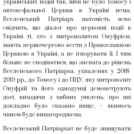
українських подій так, ніби не було Томосу і
автокефальної Церкви в Україні нема.
Вселенський Патріарх натомість ясно
свідчить, що діалог про церковні події в
Україні ті, хто з митрополитом Онуфрієм,
мають першочергово вести з Православною
Церквою в Україні, а не ігнорувати її. І тим
більше не сподіватися, що зневага до рішень
Вселенського Патріарха, ухвалених у 2018-
2019 рр., до Томосу і до ПЦУ, яку митрополит
Онуфрій та його однодумці демонструють
досі, виходячи з хибних уявлень, про які
докладно було сказано вище, – якимось
чином буде винагороджена.
Вселенський Патріархат не буде знищувати