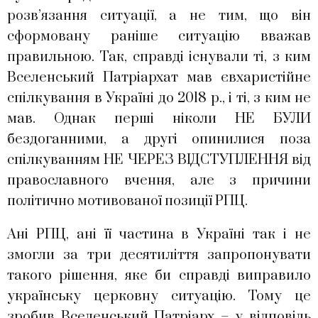
розв’язання ситуації, а не тим, що він
сформовану раніше ситуацію вважав
правильною. Так, справді існували ті, з ким
Вселенський Патріархат мав євхаристійне
спілкування в Україні до 2018 р., і ті, з ким не
мав. Однак перші ніколи НЕ БУЛИ
бездоганними, а другі опинилися поза
спілкуванням НЕ ЧЕРЕЗ ВІДСТУПЛЕННЯ від
православного вчення, але з причини
політично мотивованої позиції РПЦ.
Ані РПЦ, ані її частина в Україні так і не
змогли за три десятиліття запропонувати
такого рішення, яке би справді виправило
українську церковну ситуацію. Тому це
зробив Вселенський Патріарх – у відповідь