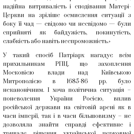
надійна витривалість і сподівання Матері-
Церкви на зріліше осмислення ситуації з
боку її чад — свідомо чи несвідомо — були
сприйняті як байдужість, покинутість,
слабкість або навіть неспроможність.»
У такий спосіб Патріарх нагадує всім
прихильникам РПЦ, що захоплення
Московією влади над Київською
Митрополією в 1685-86 рр. було
неканонічним. І хоча політична ситуація –
поневолення України Росією, вплив
російської держави на світовій арені як в
часи імперії, так і в часи більшовизму – не
дозволяла знайти справді ефективне і
тривале рішення української церковної