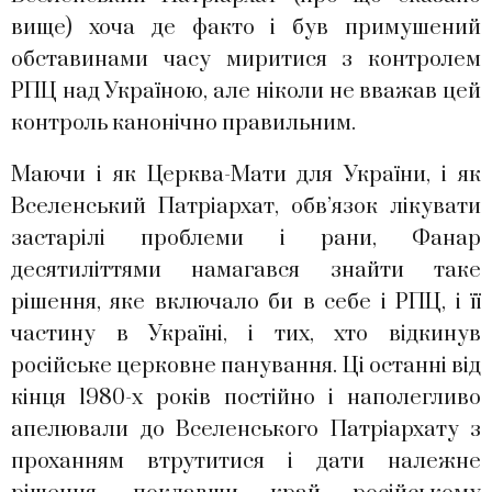
вище) хоча де факто і був примушений
обставинами часу миритися з контролем
РПЦ над Україною, але ніколи не вважав цей
контроль канонічно правильним.
Маючи і як Церква-Мати для України, і як
Вселенський Патріархат, обв’язок лікувати
застарілі проблеми і рани, Фанар
десятиліттями намагався знайти таке
рішення, яке включало би в себе і РПЦ, і її
частину в Україні, і тих, хто відкинув
російське церковне панування. Ці останні від
кінця 1980-х років постійно і наполегливо
апелювали до Вселенського Патріархату з
проханням втрутитися і дати належне