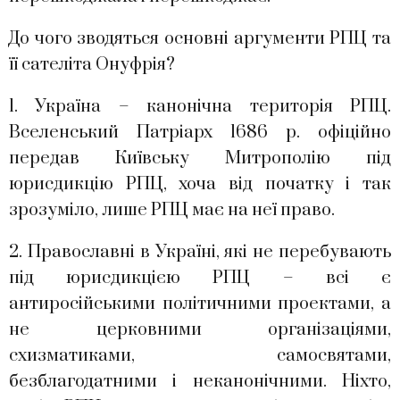
До чого зводяться основні аргументи РПЦ та
її сателіта Онуфрія?
1. Україна – канонічна територія РПЦ.
Вселенський Патріарх 1686 р. офіційно
передав Київську Митрополію під
юрисдикцію РПЦ, хоча від початку і так
зрозуміло, лише РПЦ має на неї право.
2. Православні в Україні, які не перебувають
під юрисдикцією РПЦ – всі є
антиросійськими політичними проектами, а
не церковними організаціями,
схизматиками, самосвятами,
безблагодатними і неканонічними. Ніхто,