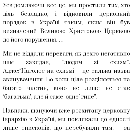
Усвідомлюючи все це, ми простили тих, хто
діяв безладно, і відновили церковний
порядок в Україні таким, яким він був
визначений Великою Христовою Церквою
до його порушення. …
Ми не віддали переваги, як дехто негативно
нам закидає, “людям зі схизм”.
Адже:“Наголос на схизмі – це сильна назва
звинувачення. Бо коли ціле розділяється на
багато частин, воно не лише не стає
‘багатьма’, але й саме ‘одне’ гине”.
Навпаки, шануючи вже розхитану церковну
ієрархію в Україні, ми покликали до єдності
лише єпископів, що перебували там, – за