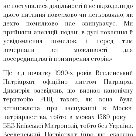
не поступалися доцільності й не підходили до
цього питання поверхово чи легковажно, як
дехто помилково нас звинувачує. Ми
прийняли апеляції, подані в дусі покаяння й
усвідомлення помилок, і перед тим
вичерпали всі можливості для
посередництва й примирення сторін.»
Ще від початку 1990-х років Вселенський
Патріархат офіційно листом Патріарха
Димитрія засвідчив, що визнає канонічну
територію РПЦ такою, як вона була
встановлена при заснуванні в Москві
патріаршества, тобто в межах 1589 року –
БЕЗ Київської Митрополії, тобто без України.
Вселенський Патріархат (про що сказано