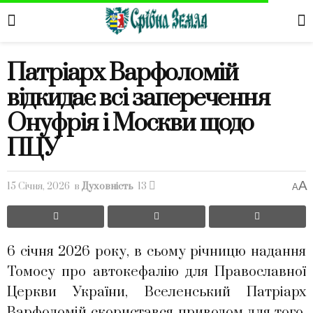
Патріарх Варфоломій
відкидає всі заперечення
Онуфрія і Москви щодо
ПЦУ
A
15 Січня, 2026
в
Духовність
13
A
6 січня 2026 року, в сьому річницю надання
Томосу про автокефалію для Православної
Церкви України, Вселенський Патріарх
Варфоломій скористався приводом для того,