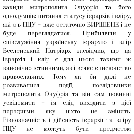
закиди митрополита Онуфрія та його
однодумців: питання статусу ієрархів і кліру,
які є в ПЦУ – вже остаточно ВИРІШЕНЕ і не
буде переглядатися. Прийнявши у
співслужіння українську ієрархію і клір
Вселенський Патріарх засвідчив, що ця
ієрархія і клір є для нього такими ж
канонічно істинними, як і всяке єпископство
православних. Тому як би далі не
розвивалися події, послідовники
митрополита Онуфрія та він сам повинні
усвідомити – їм слід виходити з цієї
парадигми, яку ніхто не змінить.
Рівнозначність і дійсність ієрархії та кліру
ПЦУ не можуть бути предметом