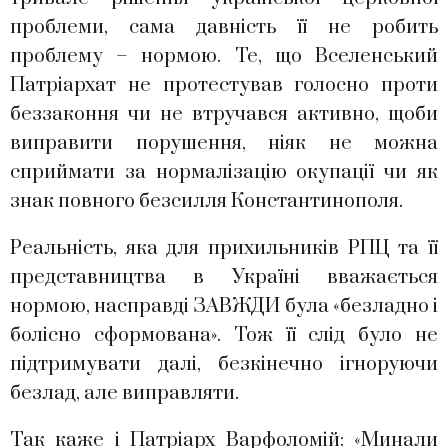
проблеми, сама давність її не робить
проблему – нормою. Те, що Вселенський
Патріархат не протестував голосно проти
беззаконня чи не втручався активно, щоби
виправити порушення, ніяк не можна
сприймати за нормалізацію окупації чи як
знак повного безсилля Константинополя.
Реальність, яка для прихильників РПЦ та її
представництва в Україні вважається
нормою, насправді ЗАВЖДИ була «безладно і
болісно сформована». Тож її слід було не
підтримувати далі, безкінечно ігноруючи
безлад, але виправляти.
Так каже і Патріарх Варфоломій: «Минали