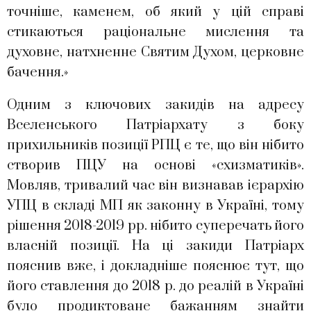
точніше, каменем, об який у цій справі
стикаються раціональне мислення та
духовне, натхненне Святим Духом, церковне
бачення.»
Одним з ключових закидів на адресу
Вселенського Патріархату з боку
прихильників позиції РПЦ є те, що він нібито
створив ПЦУ на основі «схизматиків».
Мовляв, тривалий час він визнавав ієрархію
УПЦ в складі МП як законну в Україні, тому
рішення 2018-2019 рр. нібито суперечать його
власній позиції. На ці закиди Патріарх
пояснив вже, і докладніше пояснює тут, що
його ставлення до 2018 р. до реалій в Україні
було продиктоване бажанням знайти