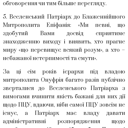
обговорення чи тим більше перегляду.
5. Вселенський Патріарх до Блаженнійшого
Митрополита Епіфанія: «Ми певні, що
здобутий Вами досвід сприятиме
знаходженню виходу і виявить, хто прагне
миру «що перевищує всякий розум», а хто –
небажаної нетерпимості та смути».
За ці сім років ієрархи під владою
митрополита Онуфрія багато разів публічно
зверталися до Вселенського Патріарха з
вимогами вчинити якість бажані для них дії
щодо ПЦУ, вдаючи, ніби самої ПЦУ зовсім не
існує, а Патріарх має владу давати
адміністративні розпорядження щодо