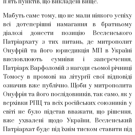
п’ять пунктів, що викладені вище.
Мабуть саме тому, що не мали ніякого успіху
всі дотеперішні намагання в братньому
діалозі донести позицію Вселенського
Патріархату з тих питань, де митрополит
Онуфрій та його юрисдикція МП в Україні
висловлюють сумніви і заперечення,
Патріарх Варфоломій з нагоди сьомої річниці
Томосу в промові на літургії свої відповіді
означив вже публічно. Щоби у митрополита
Онуфрія та його послідовників, так само, як у
верхівки РПЦ та всіх російських союзників у
світі не було підстав вважати, що рішення,
вже ухвалені щодо України, Вселенський
Патріархат буде під їхнім тиском ставити під