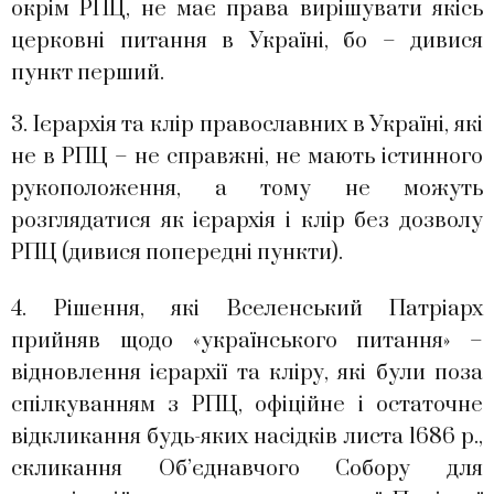
окрім РПЦ, не має права вирішувати якісь
церковні питання в Україні, бо – дивися
пункт перший.
3. Ієрархія та клір православних в Україні, які
не в РПЦ – не справжні, не мають істинного
рукоположення, а тому не можуть
розглядатися як ієрархія і клір без дозволу
РПЦ (дивися попередні пункти).
4. Рішення, які Вселенський Патріарх
прийняв щодо «українського питання» –
відновлення ієрархії та кліру, які були поза
спілкуванням з РПЦ, офіційне і остаточне
відкликання будь-яких насідків листа 1686 р.,
скликання Об’єднавчого Собору для