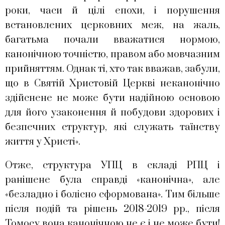
роки, часи й цілі епохи, і порушення
встановлених церковних меж, на жаль,
багатьма почали вважатися нормою,
канонічною точністю, правом або мовчазним
прийняттям. Однак ті, хто так вважав, забули,
що в Святій Христовій Церкві неканонічно
здійснене не може бути надійною основою
для його узаконення й побудови здорових і
безпечних структур, які служать таїнству
життя у Христі».
Отже, структура УПЦ в складі РПЦ і
ранішене була справді «канонічна», але
«безладно і болісно сформована». Тим більше
після подій та рішень 2018-2019 рр., після
Томосу вона канонічною не є і не може бути!