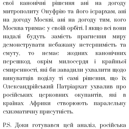
свої канонічні рішення ані на догоду
митрополиту Онуфрію та його ієрархам, ані
на догоду Москві, ані на догоду тим, кого
Москва тримає у своїй орбіті. І якщо всі вони
надалі будуть замість прагнення миру
демонструвати небажану нетерпимість та
смуту, то немає жодних канонічних
перешкод, окрім милосердя і крайньої
смиренності, які би завадили ухвалити щодо
винуватців поділу ті самі рішення, що їх
Олександрійський Патріархат ухвалив про
російських церковних окупантів, які в
країнах Африки створюють паралельну
схизматичну присутність.
P.S. Доки готувався цей аналіз, російська