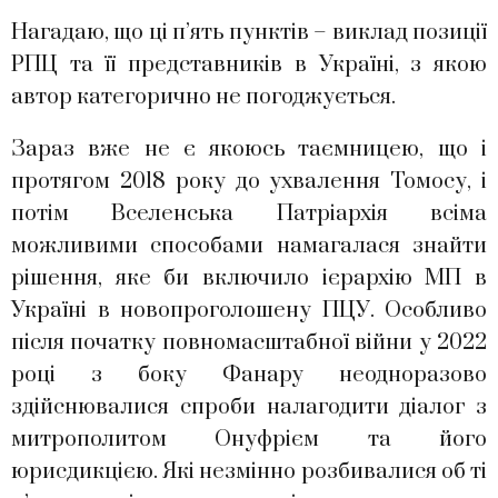
Нагадаю, що ці п’ять пунктів – виклад позиції
РПЦ та її представників в Україні, з якою
автор категорично не погоджується.
Зараз вже не є якоюсь таємницею, що і
протягом 2018 року до ухвалення Томосу, і
потім Вселенська Патріархія всіма
можливими способами намагалася знайти
рішення, яке би включило ієрархію МП в
Україні в новопроголошену ПЦУ. Особливо
після початку повномасштабної війни у 2022
році з боку Фанару неодноразово
здійснювалися спроби налагодити діалог з
митрополитом Онуфрієм та його
юрисдикцією. Які незмінно розбивалися об ті