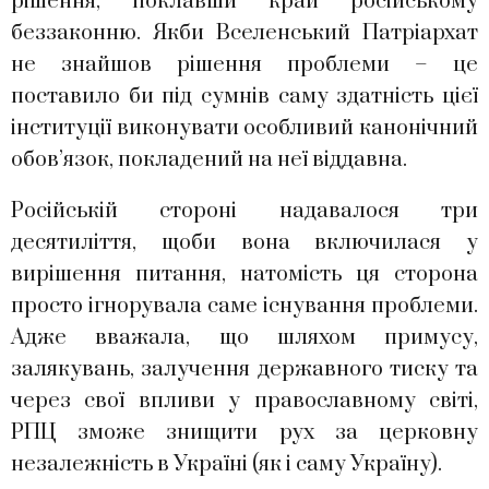
рішення, поклавши край російському
беззаконню. Якби Вселенський Патріархат
не знайшов рішення проблеми – це
поставило би під сумнів саму здатність цієї
інституції виконувати особливий канонічний
обов’язок, покладений на неї віддавна.
Російській стороні надавалося три
десятиліття, щоби вона включилася у
вирішення питання, натомість ця сторона
просто ігнорувала саме існування проблеми.
Адже вважала, що шляхом примусу,
залякувань, залучення державного тиску та
через свої впливи у православному світі,
РПЦ зможе знищити рух за церковну
незалежність в Україні (як і саму Україну).