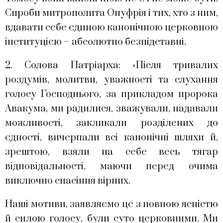
Спроби митрополита Онуфрія і тих, хто з ним,
вдавати себе єдиною канонічною церковною
інституцією – абсолютно безпідставні.
2. Солова Патріарха: «Після тривалих
роздумів, молитви, уважності та слухання
голосу Господнього, за прикладом пророка
Авакума, ми радилися, зважували, надавали
можливості, закликали розділених до
єдності, вичерпали всі канонічні шляхи й,
зрештою, взяли на себе весь тягар
відповідальності, маючи перед очима
виключно спасіння вірних.
Наші мотиви, заявляємо це з повною ясністю
й силою голосу, були суто церковними. Ми