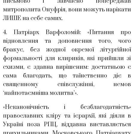
письмово і завчасно попереджав
митрополита Онуфрія, вони можуть нарікати
ЛИШЕ на себе самих.
4. Патріарх Варфоломій: «Питання про
відновлення та доповнення того, чого
бракує, без жодної окремої літургійної
формальності для клириків, які прийшли зі
схизми, є здавна вирішеним: достатньою є
сама благодать, що таїнственно діє в
священному співслужінні, немов
‘найпотаємніша молитва’».
«Неканонічність і безблагодатність»
православних кліру та ієрархії, які діяли в
Україні поза РПЦ, віддавна виставляється
прихильниками Московського Патріархату