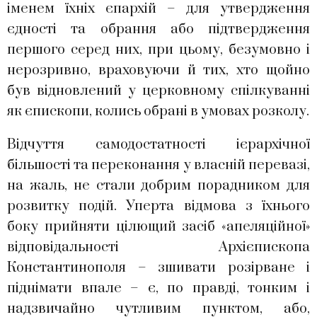
іменем їхніх єпархій – для утвердження
єдності та обрання або підтвердження
першого серед них, при цьому, безумовно і
нерозривно, враховуючи й тих, хто щойно
був відновлений у церковному спілкуванні
як єпископи, колись обрані в умовах розколу.
Відчуття самодостатності ієрархічної
більшості та переконання у власній перевазі,
на жаль, не стали добрим порадником для
розвитку подій. Уперта відмова з їхнього
боку прийняти цілющий засіб «апеляційної»
відповідальності Архієпископа
Константинополя – зшивати розірване і
піднімати впале – є, по правді, тонким і
надзвичайно чутливим пунктом, або,