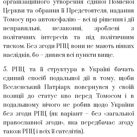
організаційного утворення єдиної Помісної
Церкви та обрання її Предстоятеля, надання
Томосу про автокефалію – всі ці рішення і дії
неправильні, незаконні, зроблені з
політичних інтересів та під політичним
тиском. Без згоди РПЦ вони не мають ніяких
наслідків, бо – дивися всі пункти вище.
5. РПЦ та її структура в Україні бачать
єдиний спосіб подальшої дії в тому, щоби
Вселенський Патріарх повернувся у своїй
позиції до статус кво перед Томосом і в
подальшому нічого не робив щодо України
без згоди РПЦ (як варіант – без «загальної
православної згоди», яка передбачає згоду
також РПЦ і всіх її сателітів).