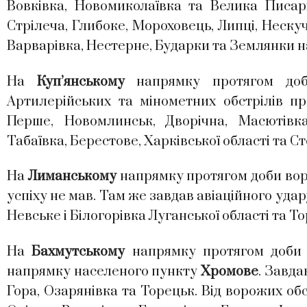
Вовківка, Новомиколаївка та Велика Писарів
Стрілеча, Глибоке, Мороховець, Липці, Нескуч
Варварівка, Нестерне, Бударки та Землянки н
На
Куп’янському
напрямку протягом доби
Артилерійських та мінометних обстрілів пр
Перше, Новомлинськ, Дворічна, Масютівка
Табаївка, Берестове, Харківської області та С
На
Лиманському
напрямку протягом доби ворог
успіху не мав. Там же завдав авіаційного удар
Невське і Білогорівка Луганської області та То
На
Бахмутському
напрямку протягом доби п
напрямку населеного пункту
Хромове
. Завда
Гора, Озарянівка та Торецьк. Від ворожих об