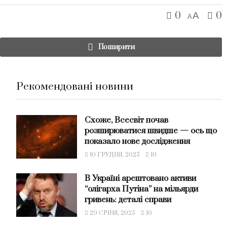
0
0
A
A
Поширити
Рекомендовані новини
Схоже, Всесвіт почав
розширюватися швидше — ось що
показало нове дослідження
10 ГРУДНЯ, 2025
10
В Україні арештовано активи
“олігарха Путіна” на мільярди
гривень: деталі справи
29 СІЧНЯ, 2025
10