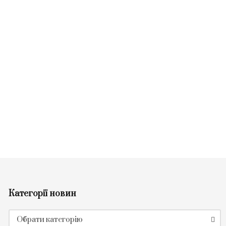
Категорії новин
Категорії
Обрати категорію
новин