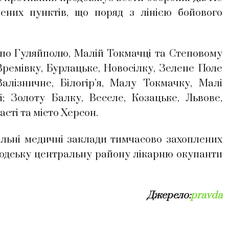
ених пунктів, що поряд з лінією бойового
в по Гуляйполю, Малій Токмачці та Степовому
 Времівку, Бурлацьке, Новосілку, Зелене Поле
Залізничне, Білогір’я, Малу Токмачку, Малі
; Золоту Балку, Веселе, Козацьке, Львове,
асті та місто Херсон.
льні медичні заклади тимчасово захоплених
оводську центральну району лікарню окупанти
Джерело:
pravda