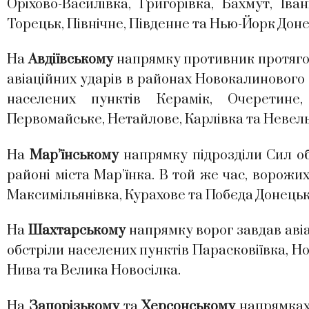
Оріхово-Василівка, Григорівка, Бахмут, Іван
Торецьк, Північне, Південне та Нью-Йорк Доне
На
Авдіївському
напрямку противник протягом
авіаційних ударів в районах Новокалинового 
населених пунктів Керамік, Очеретине, 
Первомайське, Нетайлове, Карлівка та Невель
На
Мар’їнському
напрямку підрозділи Сил об
районі міста Мар’їнка. В той же час, ворожих
Максимільянівка, Курахове та Побєда Донецько
На
Шахтарському
напрямку ворог завдав авіа
обстріли населених пунктів Парасковіївка, Н
Нива та Велика Новосілка.
На
Запорізькому
та
Херсонському
напрямках 