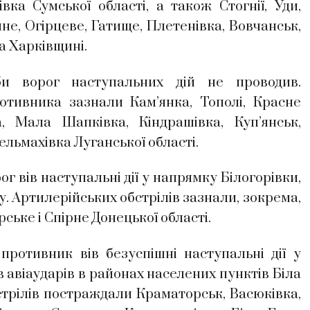
ка Сумської області, а також Стогнії, Уди,
не, Огірцеве, Гатище, Плетенівка, Вовчанськ,
а Харківщині.
 ворог наступальних дій не проводив.
отивника зазнали Кам’янка, Тополі, Красне
, Мала Шапківка, Кіндрашівка, Куп’янськ,
тельмахівка Луганської області.
 вів наступальні дії у напрямку Білогорівки,
у. Артилерійських обстрілів зазнали, зокрема,
рське і Спірне Донецької області.
ротивник вів безуспішні наступальні дії у
в авіаударів в районах населених пунктів Біла
стрілів постраждали Краматорськ, Васюківка,