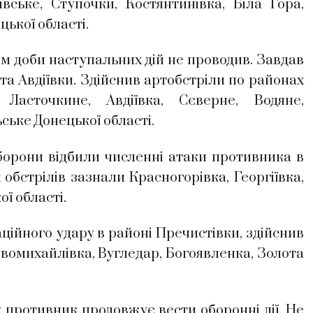
івське, Ступочки, Костянтинівка, Біла Гора,
цької області.
 доби наступальних дій не проводив. Завдав
та Авдіївки. Здійснив артобстріли по районах
Ласточкине, Авдіївка, Сєверне, Водяне,
ське Донецької області.
орони відбили численні атаки противника в
 обстрілів зазнали Красногорівка, Георгіївка,
ї області.
ційного удару в районі Пречистівки, здійснив
овомихайлівка, Вугледар, Богоявленка, Золота
противник продовжує вести оборонні дії. Не