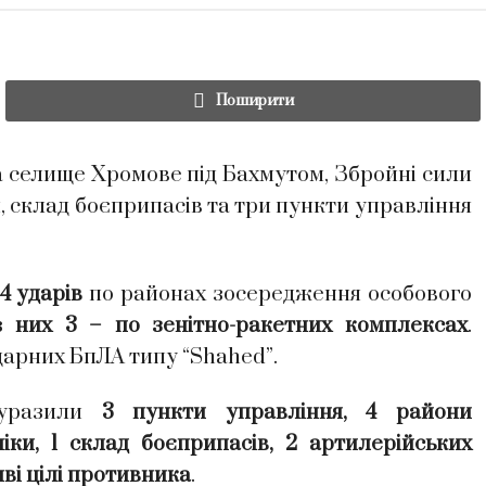
Поширити
а селище Хромове під Бахмутом, Збройні сили
, склад боєприпасів та три пункти управління
14 ударів
по районах зосередження особового
з
них 3 – по зенітно-ракетних комплексах
.
дарних БпЛА типу “Shahed”.
ї уразили
3 пункти управління, 4 райони
іки, 1 склад боєприпасів, 2 артилерійських
иві цілі противника
.