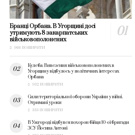
Бранці Орбана. В Угорщині досі
утримують 8 закарпатських
військовополонених
966 ПОШИРИТИ
Кулеба: Вивезення військовополонених в
Угорщину відбулось у політичних інтересах
Орбана
932 ПОШИРИТИ
Сили територіальної оборони України у війні.
Отримані уроки
333 ПОШИРИТИ
В Ужгороді відбувся похорон бійця 10-ої бригади
ЗСУ Йосипа Антоні