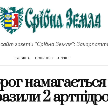
сайт газети "Срібна Земля": Закарпаття,
ГОЛОВНА
НОВИНИ
АРХІВ
рог намагається
азили 2 артпідро