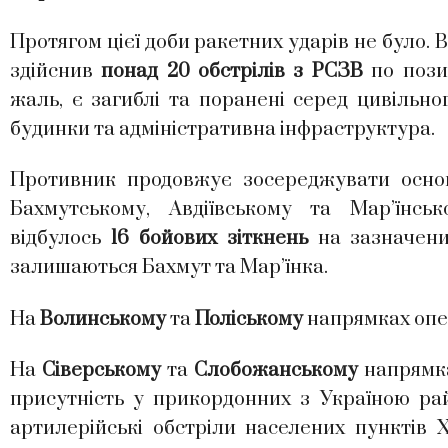
Протягом цієї доби ракетних ударів не було. 
здійснив
понад 20 обстрілів з РСЗВ
по позиц
жаль, є загиблі та поранені серед цивільн
будинки та адміністративна інфраструктура.
Противник продовжує зосереджувати основ
Бахмутському, Авдіївському та Мар’їнсь
відбулось
16 бойових зіткнень
на зазначених
залишаються Бахмут та Мар’їнка.
На
Волинському
та
Поліському
напрямках опер
На
Сіверському
та
Слобожанському
напрямка
присутність у прикордонних з Україною рай
артилерійські обстріли населених пунктів Хр