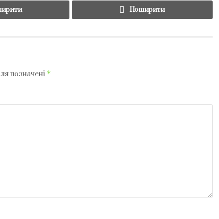
ирити
Поширити
*
оля позначені