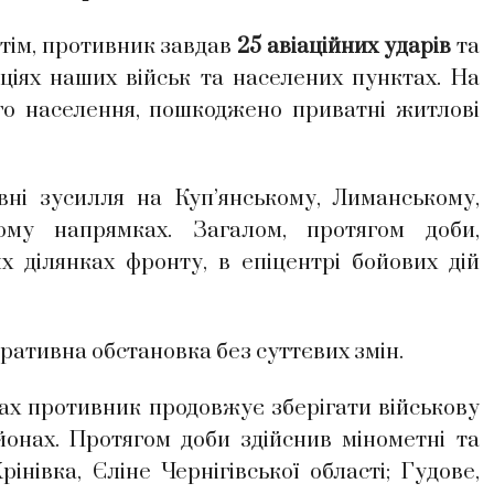
Втім, противник завдав
25 авіаційних ударів
та
іях наших військ та населених пунктах. На
ого населення, пошкоджено приватні житлові
ні зусилля на Куп’янському, Лиманському,
кому напрямках. Загалом, протягом доби,
 ділянках фронту, в епіцентрі бойових дій
ативна обстановка без суттєвих змін.
х противник продовжує зберігати військову
онах. Протягом доби здійснив мінометні та
інівка, Єліне Чернігівської області; Гудове,