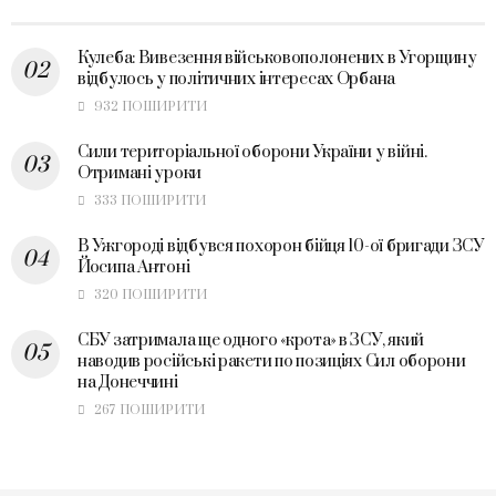
Кулеба: Вивезення військовополонених в Угорщину
відбулось у політичних інтересах Орбана
932 ПОШИРИТИ
Сили територіальної оборони України у війні.
Отримані уроки
333 ПОШИРИТИ
В Ужгороді відбувся похорон бійця 10-ої бригади ЗСУ
Йосипа Антоні
320 ПОШИРИТИ
СБУ затримала ще одного «крота» в ЗСУ, який
наводив російські ракети по позиціях Сил оборони
на Донеччині
267 ПОШИРИТИ