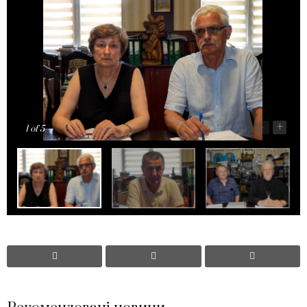
-
+
1
of 5