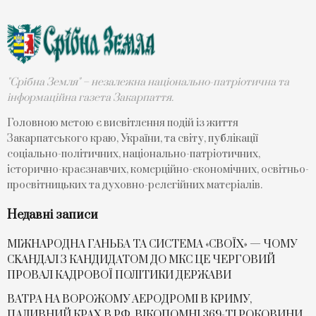
"Срібна Земля" – незалежна національно-патріотична та
інформаційна газета Закарпаття.
Головною метою є висвітлення подій із життя
Закарпатського краю, України, та світу, публікації
соціально-політичних, національно-патріотичних,
історично-краєзнавчих, комерційно-економічних, освітньо-
просвітницьких та духовно-релегійних матеріалів.
Недавні записи
МІЖНАРОДНА ГАНЬБА ТА СИСТЕМА «СВОЇХ» — ЧОМУ
СKАНДАЛ З КАНДИДАТОМ ДО МКС ЦЕ ЧЕРГОВИЙ
ПРОВАЛ КАДРОВОЇ ПОЛІТИКИ ДЕРЖАВИ
ВАТРА НА ВОРОЖОМУ АЕРОДРОМІ В КРИМУ,
ПАЛИВНИЙ КРАХ В РФ, ВІКОПОМНІ 369-ТІ РОКОВИНИ