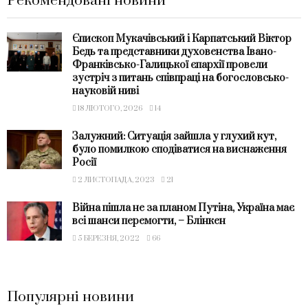
Рекомендовані новини
Єпископ Мукачівський і Карпатський Віктор
Бедь та представники духовенства Івано-
Франківсько-Галицької єпархії провели
зустріч з питань співпраці на богословсько-
науковій ниві
18 ЛЮТОГО, 2026
14
Залужний: Ситуація зайшла у глухий кут,
було помилкою сподіватися на виснаження
Росії
2 ЛИСТОПАДА, 2023
21
Війна пішла не за планом Путіна, Україна має
всі шанси перемогти, – Блінкен
5 БЕРЕЗНЯ, 2022
66
Популярні новини