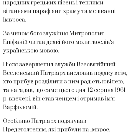
народних грецьких пісень і теплими
вітаннями парафіяни храму та мешканці
Імвроса.
За чином богослужіння Митрополит
Епіфаній читав деякі його молитвослів‘я
українською мовою.
Після завершення служби Всесвятійший
Вселенський Патріарх висловив подяку всім,
хто прибув розділити з ним радість ювілею,
та нагадав, що саме цього дня, 12 серпня 1961
р. ввечері, він став ченцем і отримав ім‘я
Варфоломій.
Особливо Патріарх подякував
Предстоятелям, які прибули на Імврос.