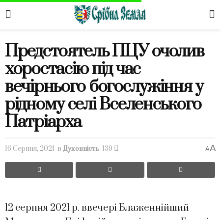
Предстоятель ПЦУ очолив
хоростасію під час
вечірнього богослужіння у
рідному селі Вселенського
Патріарха
A
16 Серпня, 2021
в
Духовність
139
A
12 серпня 2021 р. ввечері Блаженнійший