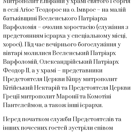
Митрополит Епіфаній у храмі святого Георгія
в селі Агіос Теодорос на о. Імврос – на малій
батьківщині Вселенського Патріарха
Варфоломія – очолив хоростасію (служіння з
предстоянням ієрарха у спеціальному місці,
хоросі). Під час вечірнього богослужіння у
вівтарі молилися Вселенський Патріарх
Варфоломій, Олександрійський Патріарх
Феодор ІІ, а у храмі – представники
Предстоятеля Церкви Кіпру митрополит
Кітійський Нектарій та Предстоятеля Церкви
Греції митрополит Маронії та Комотіні
Пантелеймон, а також інші ієрархи.
Перед початком служби Предстоятелів та
інших почесних гостей зустріли співом