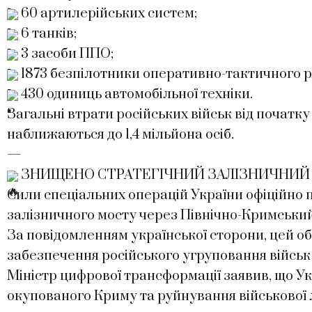
60 артилерійських систем;
6 танків;
3 засоби ППО;
1873 безпілотники оперативно-тактичного р
430 одиниць автомобільної техніки.
Загальні втрати російських військ від почат
наближаються до 1,4 мільйона осіб.
—
ЗНИЩЕНО СТРАТЕГІЧНИЙ ЗАЛІЗНИЧНИЙ 
Сили спеціальних операцій України офіційно 
залізничного мосту через Північно-Кримськи
За повідомленням української сторони, цей о
забезпечення російського угруповання військ
Міністр цифрової трансформації заявив, що Укр
окупованого Криму та руйнування військової 