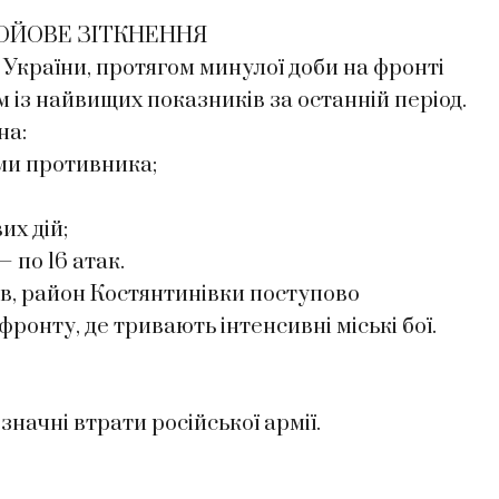
БОЙОВЕ ЗІТКНЕННЯ
України, протягом минулої доби на фронті
м із найвищих показників за останній період.
на:
ми противника;
х дій;
по 16 атак.
ів, район Костянтинівки поступово
ронту, де тривають інтенсивні міські бої.
начні втрати російської армії.