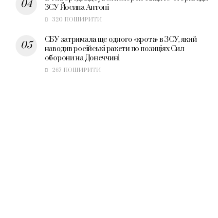
ЗСУ Йосипа Антоні
320 ПОШИРИТИ
СБУ затримала ще одного «крота» в ЗСУ, який
наводив російські ракети по позиціях Сил
оборони на Донеччині
267 ПОШИРИТИ