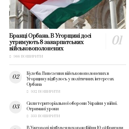
Бранці Орбана. В Угорщині досі
утримують 8 закарпатських
військовополонених
966 ПОШИРИТИ
Кулеба: Вивезення військовополонених в
Угорщину відбулось у політичних інтересах
Орбана
932 ПОШИРИТИ
Сили територіальної оборони України у війні.
Отримані уроки
333 ПОШИРИТИ
В Ужгороді відбувся похорон бійця 10-ої бригади