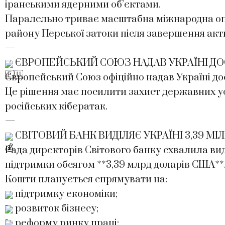
іранськими ядерними об’єктами.
Паралельно триває масштабна міжнародна опера
району Перської затоки після завершення акт
—
ЄВРОПЕЙСЬКИЙ СОЮЗ НАДАВ УКРАЇНІ ДО
Європейський Союз офіційно надав Україні до
Це рішення має посилити захист державних ус
російських кібератак.
—
СВІТОВИЙ БАНК ВИДІЛЯЄ УКРАЇНІ 3,39 МІ
Рада директорів Світового банку схвалила вид
підтримки обсягом **3,39 млрд доларів США**
Кошти планується спрямувати на:
підтримку економіки;
розвиток бізнесу;
реформу ринку праці;