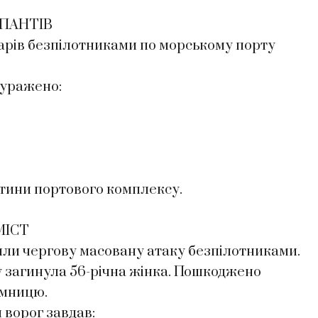
УПАНТІВ
дарів безпілотниками по морському порту
 уражено:
тини портового комплексу.
МІСТ
снили чергову масовану атаку безпілотниками.
ру загинула 56-річна жінка. Пошкоджено
амницю.
 ворог завдав: