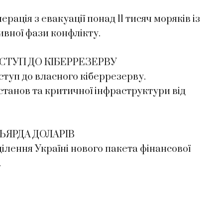
ція з евакуації понад 11 тисяч моряків із
ивної фази конфлікту.
СТУП ДО КІБЕРРЕЗЕРВУ
ступ до власного кіберрезерву.
танов та критичної інфраструктури від
ЛЬЯРДА ДОЛАРІВ
ілення Україні нового пакета фінансової
.