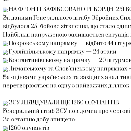
—
НА ФРОНТІ ЗАФІКСОВАНО РЕКОРДНІ 251 
За даними Генерального штабу Збройних Сил 
відбулося 251 бойове зіткнення, що стало одни
Найбільш напруженою залишається ситуація 
Покровському напрямку — відбито 44 штур
Гуляйпільському напрямку — 24 атаки;
Костянтинівському напрямку — 20 штурмови
Лиманському та Слов’янському напрямках — 
За оцінками українських та західних аналітик
перетворюється на одну з найважчих ділянок ф
—
ЗСУ ЛІКВІДУВАЛИ ЩЕ 1260 ОКУПАНТІВ
Генеральний штаб ЗСУ повідомив про чергові з
За останню добу знищено:
1260 окупантів;