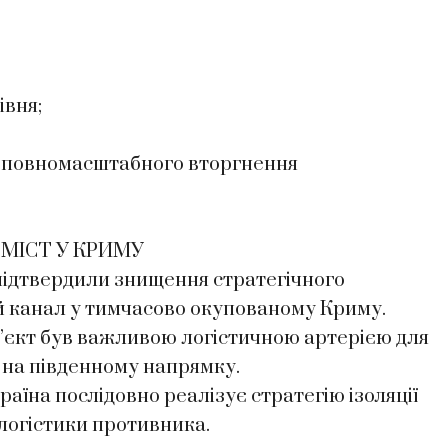
івня;
ку повномасштабного вторгнення
МІСТ У КРИМУ
підтвердили знищення стратегічного
й канал у тимчасово окупованому Криму.
б’єкт був важливою логістичною артерією для
 на південному напрямку.
аїна послідовно реалізує стратегію ізоляції
логістики противника.