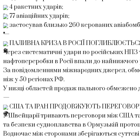
4 ракетних ударів;
77 авіаційних ударів;
застосував близько 260 керованих авіабомб
—
ПАЛИВНА КРИЗА В РОСІЇ ПОГЛИБЛЮЄТЬС
Через систематичні удари по російських НПЗ 
нафтопереробки в Росії впали до найнижчого р
За повідомленнями міжнародних джерел, обм
ніж у 50 регіонах РФ.
У низці областей продаж пального обмежено до
—
США ТА ІРАН ПРОДОВЖУЮТЬ ПЕРЕГОВО
У Швейцарії тривають переговори між США та
та безпеки судноплавства в Ормузькій протоц
Водночас між сторонами зберігаються суттєв