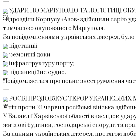
—
УДАРИ ПО МАРІУПОЛЮ ТА ЛОГІСТИЦІ ОК
Підрозділи Корпусу «Азов» здійснили серію у
тимчасово окупованого Маріуполя.
За повідомленнями українських джерел, було
підстанції;
ремонтні доки;
інфраструктуру порту;
підсанкційне судно.
Повідомляється про повне знеструмлення час
—
РОСІЯ ПРОДОВЖУЄ ТЕРОР УКРАЇНСЬКИХ 
У ніч проти 24 червня російські війська здій
У Балаклії Харківської області внаслідок уда
житлові будинки, господарські споруди та кр
За даними українських джерел, протягом доби