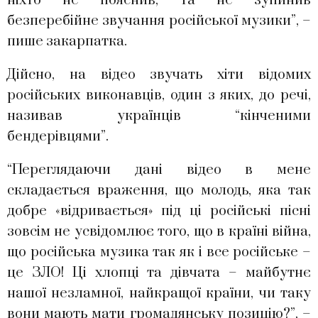
ніхто не пояснив, та не зупинив
безперебійне звучання російської музики”, –
пише закарпатка.
Дійсно, на відео звучать хіти відомих
російських виконавців, один з яких, до речі,
називав українців “кінченими
бендерівцями”.
“Переглядаючи дані відео в мене
складається враження, що молодь, яка так
добре «відривається» під ці російські пісні
зовсім не усвідомлює того, що в країні війна,
що російська музика так як і все російське –
це ЗЛО! Ці хлопці та дівчата – майбутнє
нашої незламної, найкращої країни, чи таку
вони мають мати громадянську позицію?”, –