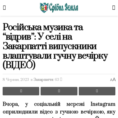
Російська музика та
“відрив”: У селі на
Закарпатті випускники
влаштували гучну вечірку
(ВІДЕО)
A
8 Червня, 2023
в
Закарпаття
63
A
Вчора, у соціальній мережі Instagram
оприлюднили відео з гучною вечіркою, яку