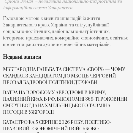
"Срібна Земля" – незалежна національно-патріотична та
інформаційна газета Закарпаття.
Головною метою є висвітлення подій із життя
Закарпатського краю, України, та світу, публікації
соціально-політичних, національно-патріотичних,
історично-краєзнавчих, комерційно-економічних, освітньо-
просвітницьких та духовно-релегійних матеріалів.
Недавні записи
МІЖНАРОДНА ГАНЬБА ТА СИСТЕМА «СВОЇХ» — ЧОМУ
СKАНДАЛ З КАНДИДАТОМ ДО МКС ЦЕ ЧЕРГОВИЙ
ПРОВАЛ КАДРОВОЇ ПОЛІТИКИ ДЕРЖАВИ
ВАТРА НА ВОРОЖОМУ АЕРОДРОМІ В КРИМУ,
ПАЛИВНИЙ КРАХ В РФ, ВІКОПОМНІ 369-ТІ РОКОВИНИ
СМЕРТІ БОГДАНА ХМЕЛЬНИЦЬКОГО ТА ЗМІНА
ПОГОДИ В УЖГОРОДІ
КАТАСТРОФА 5 СЕРПНЯ 2026 РОКУ: ПОЛІТИКО-
ПРАВОВИЙ, ЕКОНОМІЧНИЙ І ВІЙСЬКОВО-