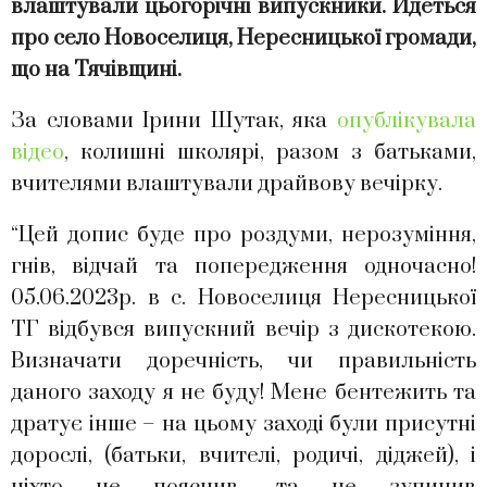
влаштували цьогорічні випускники. Йдеться
про село Новоселиця, Нересницької громади,
що на Тячівщині.
За словами Ірини Шутак, яка
опублікувала
відео
, колишні школярі, разом з батьками,
вчителями влаштували драйвову вечірку.
“Цей допис буде про роздуми, нерозуміння,
гнів, відчай та попередження одночасно!
05.06.2023р. в с. Новоселиця Нересницької
ТГ відбувся випускний вечір з дискотекою.
Визначати доречність, чи правильність
даного заходу я не буду! Мене бентежить та
дратує інше – на цьому заході були присутні
дорослі, (батьки, вчителі, родичі, діджей), і