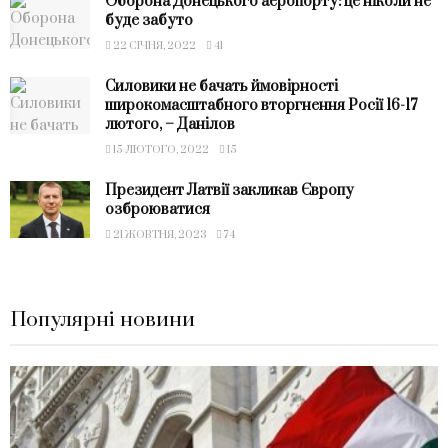
Оборона Донецького аеропорту: це ніколи не
буде забуто
22 СІЧНЯ, 2022
41
Силовики не бачать ймовірності
широкомасштабного вторгнення Росії 16-17
лютого, – Данілов
15 ЛЮТОГО, 2022
15
Президент Латвії закликав Європу
озброюватися
21 ЖОВТНЯ, 2023
74
Популярні новини