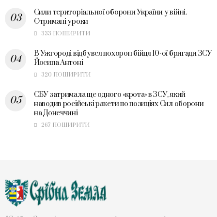
Сили територіальної оборони України у війні.
Отримані уроки
333 ПОШИРИТИ
В Ужгороді відбувся похорон бійця 10-ої бригади ЗСУ
Йосипа Антоні
320 ПОШИРИТИ
СБУ затримала ще одного «крота» в ЗСУ, який
наводив російські ракети по позиціях Сил оборони
на Донеччині
267 ПОШИРИТИ