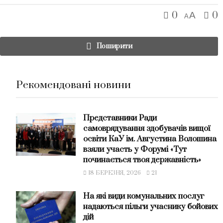
0
0
A
A
Поширити
Рекомендовані новини
Представники Ради
самоврядування здобувачів вищої
освіти КаУ ім. Августина Волошина
взяли участь у Форумі «Тут
починається твоя державність»
18 БЕРЕЗНЯ, 2026
21
На які види комунальних послуг
надаються пільги учаснику бойових
дій