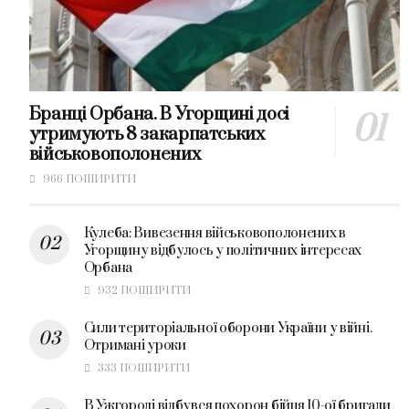
Бранці Орбана. В Угорщині досі
утримують 8 закарпатських
військовополонених
966 ПОШИРИТИ
Кулеба: Вивезення військовополонених в
Угорщину відбулось у політичних інтересах
Орбана
932 ПОШИРИТИ
Сили територіальної оборони України у війні.
Отримані уроки
333 ПОШИРИТИ
В Ужгороді відбувся похорон бійця 10-ої бригади