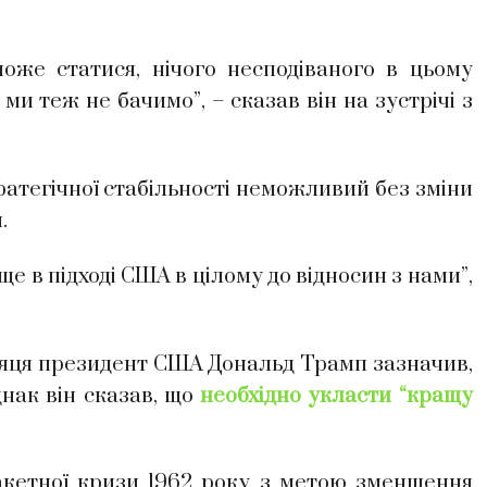
оже статися, нічого несподіваного в цьому
 ми теж не бачимо”, – сказав він на зустрічі з
ратегічної стабільності неможливий без зміни
.
е в підході США в цілому до відносин з нами”,
сяця президент США Дональд Трамп зазначив,
днак він сказав, що
необхідно укласти “кращу
акетної кризи 1962 року з метою зменшення