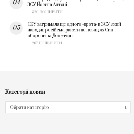
ЗСУ Йосипа Антоні
320 ПОШИРИТИ
СБУ затримала ще одного «крота» в ЗСУ, який
наводив російські ракети по позиціях Сил
оборони на Донеччині
267 ПОШИРИТИ
Категорії новин
Категорії
Обрати категорію
новин