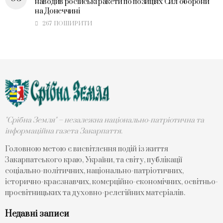
наводив російські ракети по позиціях Сил оборони
на Донеччині
267 ПОШИРИТИ
"Срібна Земля" – незалежна національно-патріотична та
інформаційна газета Закарпаття.
Головною метою є висвітлення подій із життя
Закарпатського краю, України, та світу, публікації
соціально-політичних, національно-патріотичних,
історично-краєзнавчих, комерційно-економічних, освітньо-
просвітницьких та духовно-релегійних матеріалів.
Недавні записи