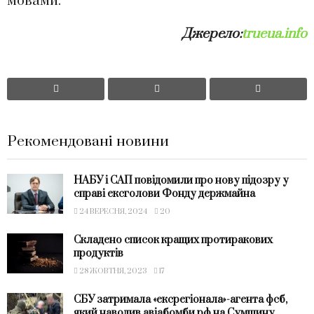
мовами.
Джерело:
trueua.info
Рекомендовані новини
НАБУ і САП повідомили про нову підозру у
справі ексголови Фонду держмайна
24 ВЕРЕСНЯ, 2024
20
Складено список кращих протиракових
продуктів
28 ЖОВТНЯ, 2023
17
СБУ затримала «ексрегіонала»-агента фсб,
який наводив авіабомби рф на Сумщину