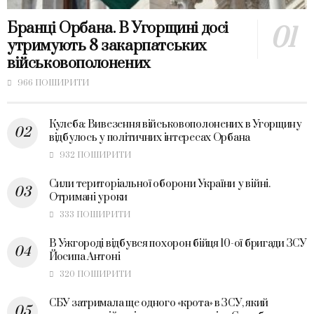
Бранці Орбана. В Угорщині досі
утримують 8 закарпатських
військовополонених
966 ПОШИРИТИ
Кулеба: Вивезення військовополонених в Угорщину
відбулось у політичних інтересах Орбана
932 ПОШИРИТИ
Сили територіальної оборони України у війні.
Отримані уроки
333 ПОШИРИТИ
В Ужгороді відбувся похорон бійця 10-ої бригади ЗСУ
Йосипа Антоні
320 ПОШИРИТИ
СБУ затримала ще одного «крота» в ЗСУ, який